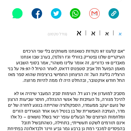
"מחצית בשכונה" – פודקאסט
אופניים
ספורט מוטורי
משתתפים וזוכים בפרסים
א
א
א
א
(גודל טקסט)
כדורמים
תקנון משתתפים וזוכים בפרסים
טניס
"אם קלענו 97 נקודות כשאנחנו משחקים בלי שני הרכזים
פוטבול אמריקאי NFL
העיקריים שלנו (פטריק בוורלי וג'ו רגלנד), בערב שבו אנחנו
תקנון עבור פעילות אלקטרה
מאבדים 19 כדורים, זה אומר עלינו משהו", אמר בסוף השבוע
גיימינג E-Sports
בייסבול MLB
מאמן הפועל תל אביב סטפנוס דדאס, לאחר הטיול ל-79:97 על בני
תקנון עבור פעילות ספורט 1 – "מרלן"
הרצליה בליגת העל. זה הניצחון החמישי ברציפות שהוא ספר מאז
החל חודש אוקטובר, ובהחלט היה לו ממה להיות מרוצה.
ספורט אתגרי ואקסטרים
תנאי שימוש
מסביב למועדון אין רגע דל. העימות סביב המעבר שיהיה או לא
אומנויות לחימה
להיכל מנורה, גל העזיבות של אנשי ההנהלה, חוסר שביעות הרצון
של נועם יעקב ממעמדו, הספקולציה שהייתה בנוגע לחזרה של ים
מדיניות פרטיות
גיימינג E-Sports
מדר, העזיבה האפשרית של בן בנטיל ו/או אחד הגארדים הזרים
ומלחמות הציוצים של הבעלים עופר ינאי בשלל נושאים – כל אלו
אינם תורמים לשקט תעשייתי; בתחילה, כשהתבשיל תובל
תקנון פעילות ספורט 1
בהפסדים למכבי רמת גן ברבע גמר גביע ווינר ולבדאלונה בפתיחת