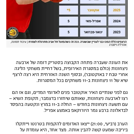
הרצפים הללו הפכו כבר לעניין שבשגרה. ככה זה כשהפועל תל אביב מתרגלת לצמרת
|
עיבוד תמונה,
אהרל'ה ויסברג
את העונה שעברה פתחה הקבוצה בסטריק דומה של ארבעה
ניצחונות (כולם במסגרת האירופית, בשל דחיית משחקי הליגה
אחרי טבח 7 באוקטובר), ובסוף השנה האזרחית היא רצה לרצף
שיא של 11 ניצחונות ב-11 משחקים בכל המסגרות.
גם לפני שנתיים האיר אוקטובר פנים לאדומי המדים, וגם אז הם
רצו לארבעה ניצחונות, שאותם שיחזרו בדצמבר; תקופת השיא –
עם תשעה ניצחונות בחודש – החלה ב-11 במרץ ונקטעה בהפסד
לבדאלונה ברבע גמר היורוקאפ באמצע אפריל.
הערב (רביעי, 21:00) ייצאו האדומים להקפות בטרנטו וייתקלו
ביריבה שמעט קשה להבין אותה. מצד אחד, היא עומדת על