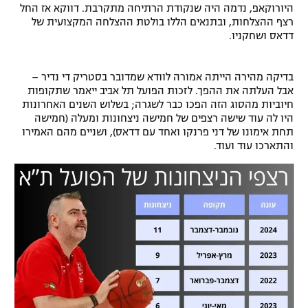
היורוקאפ, נדמה היה שנקודת הרתיחה מתקרבת. דווקא אז החל
רשיון להקרנה פומבית לבית עסק
רצף ההצלחות, ובתנאים הללו בולטת ההצלחה המקצועית של
דדאס ושחקניו.
הצטרפות לחבילת הערוצים
בדיקה מהירה הייתה אמורה לוודא שמדובר בסטריק די נדיר –
לוח דרושים – ג'ובנט
אבל העלתה את ההפך. לזכות הפועל תל אביב ייאמר שתקופות
חיוביות מהסוג הזה הפכו כבר לשגרה; בשלוש השנים האחרונות
תגיות
היו לה עוד שישה רצפים של חמישה ניצחונות ומעלה (חמישה
תחת אימונו של דני פרנקו ואחד עם דדאס), ושניים מהם האמירו
והתארכו עוד ועוד.
המגזין