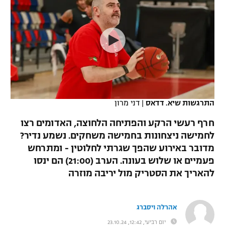
כדורסל נשים
נבחרת ישראל
יורוליג
ליגה ספרדית
טניס
VOD
מכבי תל אביב
מכבי חיפה
יורוקאפ
ליגה איטלקית
כדוריד
הפועל חולון
בית"ר ירושלים
רץ ברשת
ליגה צרפתית
כדורעף
הפועל ירושלים
מכבי תל אביב
ליגה הולנדית
שחייה
תוצאות
התרגשות שיא. דדאס
|
דני מרון
דני אבדיה
הפועל תל אביב
ליגה טורקית
חרף רעשי הרקע והפתיחה הלחוצה, האדומים רצו
ג'ודו
הפועל חיפה
לחמישה ניצחונות בחמישה משחקים. נשמע נדיר?
לוח שידורים
ליגה סינית
מדובר באירוע שהפך שגרתי לחלוטין - ומתרחש
אגרוף
הפועל באר שבע
פעמיים או שלוש בעונה. הערב (21:00) הם ינסו
ליגה ברזילאית
ברחבה
להאריך את הסטריק מול יריבה מוזרה
ספורט אולימפי
מכבי נתניה
ליגות נוספות
UFC
"מעל הליגה" – פודקאסט
בני יהודה
אהרלה ויסברג
היאבקות WWE
יום רביעי, 12:42, 23.10.24