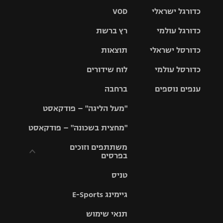
כדורגל ישראלי
VOD
כדורגל עולמי
רץ ברשת
ליגת העל
כדורסל ישראלי
תוצאות
ליגת
ליגה לאומית
האלופות
כדורסל עולמי
לוח שידורים
ליגת ווינר
סל
גביע הטוטו
ענפים נוספים
ברחבה
ליגה
NBA
אירופית
"מעל הליגה" – פודקאסט
ליגה לאומית
ליגיונרים
טניס
יורוליג
ליגה אנגלית
"מחצית בשכונה" – פודקאסט
כדורסל נשים
גביע המדינה
כדוריד
יורוקאפ
ליגה גרמנית
משתתפים וזוכים
בפרסים
מכבי תל
נבחרת
כדורעף
אביב
ישראל
ליגה
טניס
ספרדית
תקנון משתתפים
שחייה
הפועל חולון
מכבי חיפה
וזוכים בפרסים
גיימינג E-Sports
ליגה
איטלקית
ג'ודו
הפועל
בית"ר
תנאי שימוש
תקנון עבור פעילות
ירושלים
ירושלים