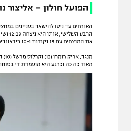
הפועל חולון – אליצור נתניה 
הרבע הש
את המנצחים עם 18 נקודות ו-10 ריבאונדים, אלייז'ה מיטרו לונג הוסיף 17 ונתנאל ארצי תרם 14.
מנגד
מאוד כה כה וכרגע היא מועמדת די בטוחה 