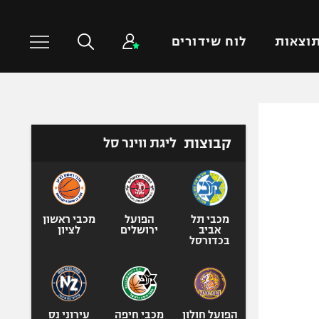
וצאות
לוח שידורים
כדורסל עולמי
ענפים נוספים
קבוצות
ליגת ווינר סל
NBA
טניס
יורוליג
כדוריד
יורוקאפ
כדורעף
שחייה
מכבי תל
הפועל
מכבי ראשון
אביב
ירושלים
לציון
ג'ודו
בכדורסל
אגרוף
ספורט אולימפי
UFC
הפועל חולון
מכבי חיפה
עירוני נס