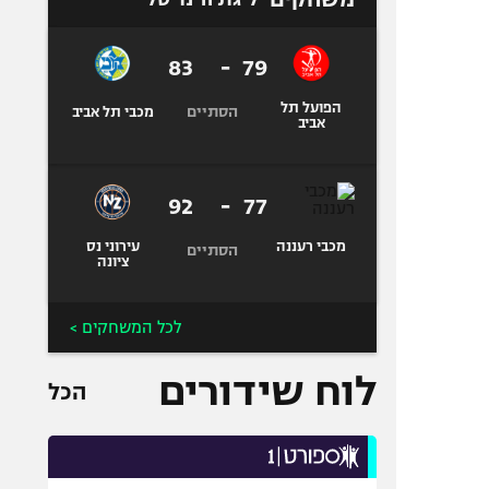
83
-
79
הפועל תל
הסתיים
מכבי תל אביב
אביב
92
-
77
מכבי רעננה
עירוני נס
הסתיים
ציונה
לכל המשחקים >
לוח שידורים
הכל