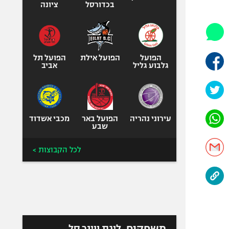
היאבקות WWE
בכדורסל
ציונה
אופניים
ספורט מוטורי
כדורמים
הפועל
הפועל אילת
הפועל תל
פוטבול אמריקאי NFL
גלבוע גליל
אביב
בייסבול MLB
ספורט אתגרי
ואקסטרים
עירוני נהריה
הפועל באר
מכבי אשדוד
אומנויות לחימה
שבע
גיימינג E-Sports
לכל הקבוצות >
משחקים
ליגת ווינר סל