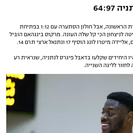
64:97
האורחים עד ניסו להישאר בעניינים במחצית הראשונה, אבל חולון הסתערה עם 1:12 בפתיחת
לישי, אותו היא ניצחה 12:29 ושייטה לניצחון הכי קל שלה העונה. מרקוס בינגהאם הוביל
, אריק רומרו (12) וקרלוס מרשל (10) היו היחידים שקלעו בדאבל פיגרס לנתניה, שנראית רע
לחזור לליגה השנייה.