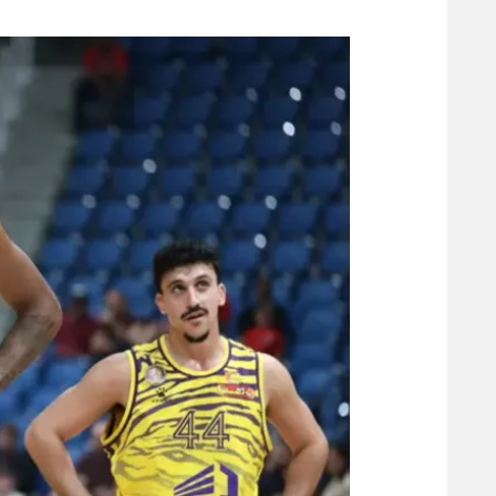
משתתפים וזוכים בפרסים
מכבי ת
הפועל 
תקנון משתתפים וזוכים בפרסים
הפועל 
תקנון עבור פעילות אלקטרה
הפועל 
תקנון עבור פעילות ספורט 1 – "מרלן"
מכבי נ
טניס
בני יהו
גיימינג E-Sports
תנאי שימוש
מדיניות פרטיות
תקנון פעילות ספורט 1
רשיון להקרנה פומבית לבית עסק
הצטרפות לחבילת הערוצים
לוח דרושים – ג'ובנט
תגיות