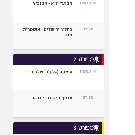
עכשיו
הפועל ת"א - קטוביץ
07:50
בית"ר ירושלים - אוסטריה
וינה
עכשיו
איאקס (גלוך) - שלבורן
07:50
מגזין טניס גברים 6.8