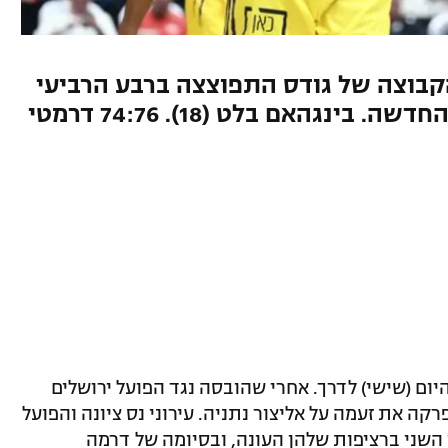
קבוצה של גודס התפוצצה ברבע הרביעי
בדרך ל-64:97 מוחץ על העולה החדשה. בינגהאם בלט (18). 74:76 דרמטי
ום (שישי) לדרך. אחרי שהובסה נגד הפועל ירושלים
ה את זעמה על אליצור נתניה. עירוני נס ציונה והפועל
ן השני ברציפות שלהן העונה, ובסיומה של דרמה