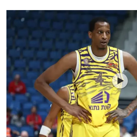
ל אביב
ליגה טורקית
תל אביב
ליגה סינית
חיפה
ליגה ברזילאית
באר שבע
ליגות נוספות
תניה
דה