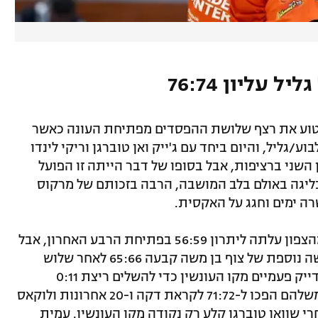
 עליון 76:74
לקטוע את רצף שלושת ההפסדים מפתיחת העונה כאשר
ע/גליל, והיום ביחד עם ג'ייק ואן טוברגן וריקי לינדו
 השני ברציפות, אבל בסופו של דבר הייתה זו הפועל
חגגה עלייה למאזן 1:3 העונה בליגה באולם בלב המושבה, הרבה בזכותם של מרקוס
רה ימים וחגג על האקסית.
זה היה משחק צמוד לכל אורכו והאורחת מהצפון עלתה ליתרון 56:59 בפתיחת הרבע האחרון, אבל
ואן טוברגן קלע שבע נקודות רצופות, שלשה נוספת של צוף בן משה קבעה 65:66 לאחר שלוש
דקות ו-10 שניות ברבע והוא גם היה מי שדייק פעמיים מקו העונשין כדי להשלים ריצת 0:11
ולקבוע 65:71. אז קאר ואולקינס עם ריצה משלהם הפכו ל-71:72 לקראת דקה ו-20 אחרונות ולוקאס
רג צלף מחוץ לקשת וקבע 72:75, אחרי שוואן טוברגן קלע רק נקודה מקו העונשין. עמית