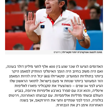
רשיון להקרנה פומבית לבית עסק
הצטרפות לחבילת הערוצים
לוח דרושים – ג'ובנט
תגיות
המגזין
מחכה להצעה אטרקטיבית יותר? סקאריולו
|
רויטרס
האדומים הציעו לו שכר שנע בין 400 אלף לחצי מיליון דולר בעונה,
ואם היה משיב בחיוב היה הופך האיטלקי הוותיק למאמן היקר
ביותר בתולדות המועדון. סקאריולו (63) יכול היה להיות המאמן
הזר המעוטר ביותר שנחת אי פעם בישראל. לתואר הראשון שלו
הגיע לפני 34 שנים – כשהצעיד את סקבוליני פזארו לאליפות
איטליה, והוא זכה עם ספרד בארבע אליפויות אירופה, בגביע
העולם ובשתי מדליות אולימפיות. עם קבוצתו האחרונה, וירטוס
בולוניה, הניף לפני שנתיים וחצי את היורוקאפ, אך בשנה
האחרונה אימן רק את הנבחרת.