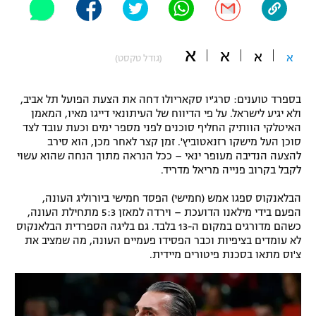
"מחצית בשכונה" – פודקאסט
אופניים
א
א
א
א
(גודל טקסט)
ספורט מוטורי
משתתפים וזוכים בפרסים
כדורמים
בספרד טוענים: סרג'יו סקאריולו דחה את הצעת הפועל תל אביב,
תקנון משתתפים וזוכים בפרסים
טניס
ולא יגיע לישראל. על פי הדיווח של העיתונאי דייגו מאיו, המאמן
האיטלקי הוותיק החליף סוכנים לפני מספר ימים וכעת עובד לצד
פוטבול אמריקאי NFL
תקנון עבור פעילות אלקטרה
סוכן העל מישקו רזנאטוביץ'. זמן קצר לאחר מכן, הוא סירב
להצעה הנדיבה מעופר ינאי – ככל הנראה מתוך הנחה שהוא עשוי
גיימינג E-Sports
בייסבול MLB
לקבל בקרוב פנייה מריאל מדריד.
תקנון עבור פעילות ספורט 1 – "מרלן"
ספורט אתגרי ואקסטרים
הבלאנקוס ספגו אמש (חמישי) הפסד חמישי ביורוליג העונה,
תנאי שימוש
הפעם בידי מילאנו הדועכת – וירדה למאזן 5:3 מתחילת העונה,
כשהם מדורגים במקום ה-13 בלבד. גם בליגה הספרדית הבלאנקוס
אומנויות לחימה
לא עומדים בציפיות וכבר הפסידו פעמיים העונה, מה שמציב את
צ'וס מתאו בסכנת פיטורים מיידית.
מדיניות פרטיות
גיימינג E-Sports
תקנון פעילות ספורט 1