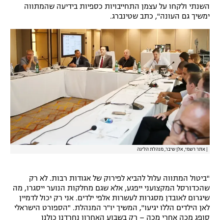
השנתי ולקחו על עצמן התחייבויות כספיות בידיעה שהמתווה
רשיון להקרנה פומבית לבית עסק
ימשיך גם העונה", כתב שטינברג.
הצטרפות לחבילת הערוצים
לוח דרושים – ג'ובנט
תגיות
המגזין
|
אתר רשמי, אלן שיבר, מנהלת הליגה
"ביטול המתווה עלול להביא לפירוק של אגודות רבות. לא רק
שהכדורסל המקצועני ייפגע, אלא שגם מחלקות הנוער ייסגרו, מה
שיגרום לאובדן מסגרות לעשרות אלפי ילדים. אני רק יכול לדמיין
לאן הילדים הללו יגיעו", המשיך יו"ר המנהלת. "הספורט הישראלי
סופג מכה אחרי מכה – רק בשבוע האחרון נחרדנו כולנו