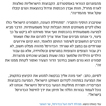
מהפוגרום הנוראי באמסטרדם. הקבוצות הישראליות נאלצות
לארח מחו"ל, חוות אבדן הכנסות וגידול בהוצאות וטרם קיבלו
שקל אחד מהמדינה".
שטינברג הוסיף והסביר: "מתחילת העונה, הספורט הישראלי כולו
נאלץ לקיים משחקים תחת הגבלות קהל משמעותיות. הדבר מביא
לפגיעה משמעותית בהכנסות ואף אחד מאיתנו לא ביקש על כך
פיצוי, כי אנחנו מבינים שכל אחד צריך לתרום את שלו ושאחד
הדברים החשובים לשימור החוסן הלאומי, הוא קיום אירועים
שגרתיים גם במצב לא שגרתי. הכדורסל מהווה מפלט חשוב, לא
רק עבור הצופים והצופות במגרשים ובטלוויזיה, אלא גם עבור
הילדים והילדות שלמשך כמה שעות בשבוע שוכחים מהצרות.
ספורט הוא גורם חשוב בחינוך הדור הצעיר ואסור לקחת ממנו את
זה".
לסיום, כתב: "אני פונה אליך בבקשה למנוע את הקיצוץ בתקציב,
את הפגיעה במתווה לקידום השחקן הישראלי, הפגיעה בקבוצות
הפריפריה וסגירת מחלקות הנוער בכדורסל הישראלי. אנחנו לא
נוכל לעמוד בגזרות הללו! אל תיתן את ידך לחיסול הכדורסל
בישראל".
עוד באותו נושא:
מנהלת ליגת העל בכדורסל
,
שר האוצר