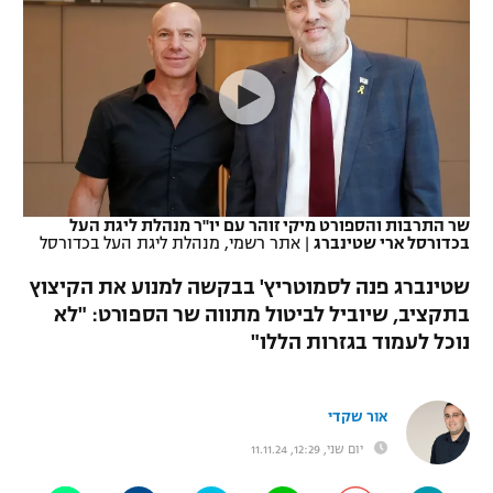
כדורסל נשים
נבחרת ישראל
יורוליג
ליגה ספרדית
טניס
VOD
מכבי תל אביב
מכבי חיפה
יורוקאפ
ליגה איטלקית
כדוריד
הפועל חולון
בית"ר ירושלים
רץ ברשת
ליגה צרפתית
כדורעף
הפועל ירושלים
מכבי תל אביב
ליגה הולנדית
שחייה
תוצאות
שר התרבות והספורט מיקי זוהר עם יו"ר מנהלת ליגת העל
דני אבדיה
הפועל תל אביב
בכדורסל ארי שטינברג
|
אתר רשמי, מנהלת ליגת העל בכדורסל
ליגה טורקית
ג'ודו
שטינברג פנה לסמוטריץ' בבקשה למנוע את הקיצוץ
הפועל חיפה
לוח שידורים
בתקציב, שיוביל לביטול מתווה שר הספורט: "לא
ליגה סינית
אגרוף
נוכל לעמוד בגזרות הללו"
הפועל באר שבע
ליגה ברזילאית
ברחבה
ספורט אולימפי
מכבי נתניה
אור שקדי
ליגות נוספות
UFC
"מעל הליגה" – פודקאסט
בני יהודה
יום שני, 12:29, 11.11.24
היאבקות WWE