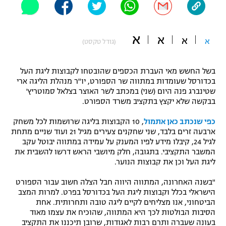
"מחצית בשכונה" – פודקאסט
אופניים
א
א
א
א
(גודל טקסט)
ספורט מוטורי
משתתפים וזוכים בפרסים
כדורמים
בשל החשש מאי העברת הכספים שהובטחו לקבוצות ליגת העל
תקנון משתתפים וזוכים בפרסים
טניס
בכדורסל שעומדות במתווה שר הספורט, יו"ר מנהלת הליגה ארי
שטינברג פנה היום (שני) במכתב לשר האוצר בצלאל סמוטריץ'
פוטבול אמריקאי NFL
תקנון עבור פעילות אלקטרה
בבקשה שלא יקצץ בתקציב משרד הספורט.
גיימינג E-Sports
בייסבול MLB
כפי שנכתב כאן אתמול
, 10 הקבוצות בליגה שרושמות לכל משחק
תקנון עבור פעילות ספורט 1 – "מרלן"
ארבעה זרים בלבד, שני שחקנים צעירים מגיל 21 ועוד שניים מתחת
ספורט אתגרי ואקסטרים
לגיל 24, קיבלו מידע לפיו המענק על עמידה במתווה יבוטל עקב
תנאי שימוש
המשבר התקציבי. בתגובה, חלק מיושבי הראש דרשו להשבית את
ליגת העל וכן את קבוצות הנוער.
אומנויות לחימה
"בשנה האחרונה, המתווה היווה חבל הצלה חשוב עבור הספורט
מדיניות פרטיות
גיימינג E-Sports
הישראלי בכלל וקבוצות ליגת העל בכדורסל בפרט. למרות המצב
הביטחוני, אנו מצליחים לקיים ליגה טובה ותחרותית. אחת
הסיבות הבולטות לכך היא המתווה, שהוכיח את עצמו מאוד
תקנון פעילות ספורט 1
בעונה שעברה ותרם רבות לאגודות, שרובן תיכננו את התקציב