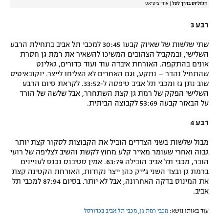
דג'וליוס בדרך לסל
|
אודי ציטיאט
רבע 3
שתי שלשות של שאיוק קבעו 30:45 למכבי תל אביב בתחילת הרבע
השלישי, ובמקביל הצהובים המשיכו להשאיר את רמת גן חסרת
אונים בהתקפה. האורחת איבדה עוד ועוד כדורים, גאלינט
שהתחיל נהדר – נתקע, וגם האחרים לא הצליחו לייצר. יוקובאיטיס
שוב נתן גז ומכבי תל אביב טיפסה ל-33:52. לקראת סיום הרבע
השלישי הפקק של רמת גן קצת השתחרר, אבל שלשה של הורד
על הבאזר קבעה 53:69 לקבוצה הביתית.
רבע 4
מבול שלשות בשני הצדדים הוביל את הקבוצות לסקור קצת יותר
גבוה ואחרי שעומר מאייר קלע מחוץ לקשת והשיב לצליפה של רועי
הובר, מכבי תל אביב הובילה 63:79. אמין סטיבנס נכנס לעניינים
ברמת גן ובצד השני ג'ייק כהן ייצר נקודות, האורחת הקטינה קצת
את המינוס בדקה האחרונה, אבל לא יותר. בסיום 87:94 למכבי תל
אביב.
עוד באותו נושא:
מכבי רמת גן
,
מכבי תל אביב בכדורסל