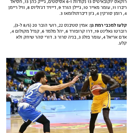
רוקאס יוקובאיטיס 13 נקודות ו-6 אסיסטים, ג'ייק כהן 13, חסיאל
רשיון להקרנה פומבית לבית עסק
ריברו 11, עומר מאייר 10, ג'יילן הורד 9, דייויד דג'וליוס 8, וויל ריימן
4, רומן סורקין 4, ג'ון דיברתולומאו 3.
הצטרפות לחבילת הערוצים
קלעו למכבי רמת גן:
אמין סטיבנס 22, רועי הובר 20 (8/5 ל-3),
רוברטו גאלינט 19, דרו קרופורד 6, יהל מלמד 6, קנדל מקולום 4,
לוח דרושים – ג'ובנט
אדם אריאל 4, עומר פולג 3, בניה סרור 3. דורי סהר שיחק ולא
קלע.
תגיות
המגזין