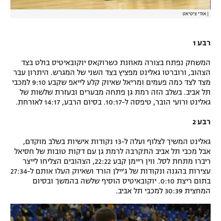
|
אודי ציטיאט
רבע 1
המשחק נפתח בצורה מאוזנת כשרוקאס יוקובאיטיס בולט בצד
הצהוב, ורוברטו גאלינט מפציץ בצד השני של המגרש. היתרון עבר
מצד לצד כמה פעמים ומריאל שאיוק קלע לייאפ שקבע 9:10 למכבי
תל אביב. בשלב הזה רמת גן פתחה מבערים ובעזרת שלשות של
גאלינט ורועי הובר, טיפסה ל-10:17. בסיום הרבע, 14:17 לאורחת.
רבע 2
גאלינט המשיך לצלוף ועלה ל-13 נקודות אישיות בשלב מוקדם,
אבל מכבי תל אביב התקרבה לרמת גן עם דקות טובות של חסיאל
ריברו מתחת לסל. ווין ריימן קבע 22:22, הצהובים הצליחו לייצר
עצירות בהגנה ונקודות של ג'יילן הורד ושאיוק העלו אותם ל-27:34
בתום ריצת 0:10. יוקובאיטיס הוסיף שלשה בהמשך ובסיום
המחצית 30:39 למכבי תל אביב.