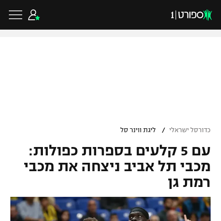
כדורגל ישראלי
ליגת העל
כדורגל עולמי
/
כדורסל ישראלי
ליגת ווינר סל
ליגה לאומית
עם 5 קלעים בספרות כפולות:
ליגת האלופות
כדורסל ישראלי
גביע הטוטו
מכבי תל אביב ניצחה את מכבי
ליגה אירופית
רמת גן
ליגת ווינר סל
ליגיונרים
כדורסל עולמי
ליגה אנגלית
ליגה לאומית
גביע המדינה
NBA
ליגה גרמנית
ענפים נוספים