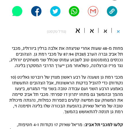
"מחצית בשכונה" – פודקאסט
אופניים
ספורט מוטורי
משתתפים וזוכים בפרסים
א
א
א
א
(גודל טקסט)
כדורמים
תקנון משתתפים וזוכים בפרסים
טניס
פחות מ-48 שעות אחרי שניצחה את אלבה ברלין ביורוליג, מכבי
פוטבול אמריקאי NFL
תל אביב גברה הערב (שבת) 87:94 על מכבי רמת גן. הצהובים
תקנון עבור פעילות אלקטרה
נכנסים במומנטום טוב לשבוע עמוס שכולל שני משחקים יורוליג,
נגד פריז וברצלונה, כשלאחר מכן ייערך הדרבי המסקרן בליגה.
גיימינג E-Sports
בייסבול MLB
תקנון עבור פעילות ספורט 1 – "מרלן"
מכבי רמת גן נשענה על רבע ראשון מצוין של רוברטו גאלינט (10
ספורט אתגרי ואקסטרים
נקודות) כדי להוביל בדקות הראשונות, אבל הצהובים התעשתו
תנאי שימוש
באמצע הרבע השני ועם עבודה טובה בשני צדי המגרש, ביצעו
מהפך ובהמשך גם פתחו יתרון דו ספרתי. מכבי תל אביב סיימה
אומנויות לחימה
את המשחק עם חמישה קלעים בספרות כפולות, נהנתה מיכולת
מדיניות פרטיות
טובה של מריאל שאיוק בהופעת הבכורה שלו בליגה וסימנה וי,
גיימינג E-Sports
רמת גן תנסה להתאושש בהמשך.
תקנון פעילות ספורט 1
קלעו למכבי תל אביב:
מריאל שאיוק 17 נקודות ו-4 חטיפות,