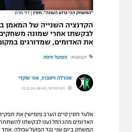
המגזין
"המשחק הכי גרוע העונה". חסין
|
דני מרון
הקדנציה השנייה של המאמן בכר
לבקשתו אחרי שמונה משחקים ב
את האדומים, שמדורגים במקום 
קבוצות:
הפועל חיפה
אהרלה ויסברג
אור שקדי
,
יום חמישי, 18:43, 12.12.24
אלעד חסין סיים הערב (חמישי) את תפקיד
האדומים מהכרמל נענו לבקשתו להשתחרר, 
המשחק ביום שני נגד הפועל עפולה. אחד 