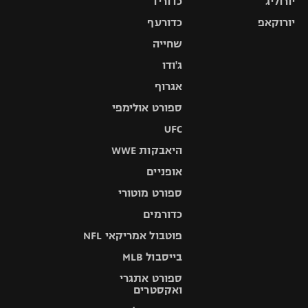
יורוליג
כדוריד
יורוקאפ
כדורעף
שחייה
ג'ודו
אגרוף
ספורט אולימפי
UFC
היאבקות WWE
אופניים
ספורט מוטורי
כדורמים
פוטבול אמריקאי NFL
בייסבול MLB
ספורט אתגרי
ואקסטרים