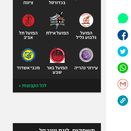
היאבקות WWE
בכדורסל
ציונה
אופניים
ספורט מוטורי
כדורמים
הפועל
הפועל אילת
הפועל תל
פוטבול אמריקאי NFL
גלבוע גליל
אביב
בייסבול MLB
ספורט אתגרי
ואקסטרים
עירוני נהריה
הפועל באר
מכבי אשדוד
אומנויות לחימה
שבע
גיימינג E-Sports
לכל הקבוצות >
משחקים
ליגת ווינר סל