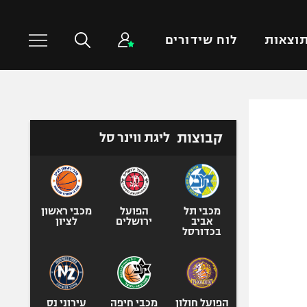
וצאות
לוח שידורים
כדורסל עולמי
ענפים נוספים
קבוצות
ליגת ווינר סל
NBA
טניס
יורוליג
כדוריד
יורוקאפ
כדורעף
שחייה
מכבי תל
הפועל
מכבי ראשון
אביב
ירושלים
לציון
ג'ודו
בכדורסל
אגרוף
ספורט אולימפי
UFC
הפועל חולון
מכבי חיפה
עירוני נס