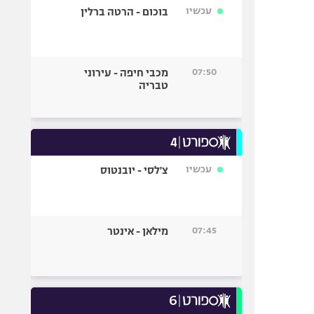
עכשיו
בוכום - הרטה ברלין
07:50
מכבי חיפה - עירוני
טבריה
עכשיו
צ'לסי - יובנטוס
07:45
מילאן - אינטר