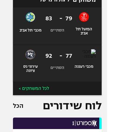
83
-
79
הפועל תל
הסתיים
מכבי תל אביב
אביב
92
-
77
מכבי רעננה
עירוני נס
הסתיים
ציונה
לכל המשחקים >
לוח שידורים
הכל