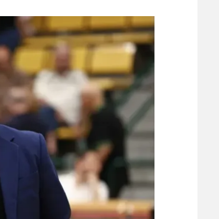
משתתפים וזוכים בפרסים
מכבי ת
הפועל 
תקנון משתתפים וזוכים בפרסים
הפועל 
תקנון עבור פעילות אלקטרה
הפועל 
תקנון עבור פעילות ספורט 1 – "מרלן"
מכבי נ
טניס
בני יהו
גיימינג E-Sports
תנאי שימוש
מדיניות פרטיות
תקנון פעילות ספורט 1
רשיון להקרנה פומבית לבית עסק
הצטרפות לחבילת הערוצים
לוח דרושים – ג'ובנט
תגיות