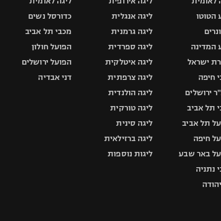
 לאומית
ליגה אירופית
ליגה לאומית
 הטוטו
ליגה אנגלית
כדורסל נשים
ונרים
ליגה גרמנית
מכבי תל אביב
 המדינה
ליגה ספרדית
הפועל חולון
ת ישראל
ליגה איטלקית
הפועל ירושלים
 חיפה
ליגה צרפתית
דני אבדיה
ר ירושלים
ליגה הולנדית
 תל אביב
ליגה טורקית
ל תל אביב
ליגה סינית
ל חיפה
ליגה ברזילאית
ל באר שבע
ליגות נוספות
 נתניה
יהודה