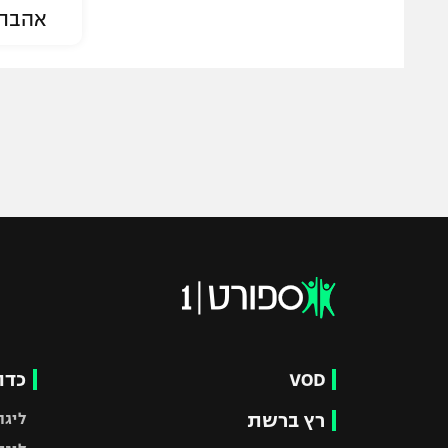
אהבת
VOD
כדו
רץ ברשת
ליגת