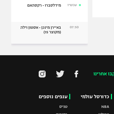
עכשיו
מידלסברו - רקסהאם
07:50
באיירן מינכן - אסטון וילה
(מקוצר 15)
בו אחרינו
כדורסל עולמי
ענפים נוספים
NBA
טניס