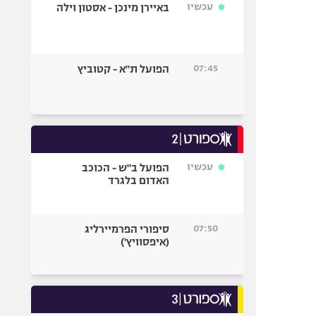
עכשיו
באיירן מינכן - אסטון וילה
07:45
הפועל ת"א - קטוביץ
עכשיו
הפועל ב"ש - הכוכב
האדום בלגרד
07:50
סיפורי הפרמיירליג
(איפסוויץ')