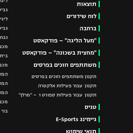
ליגה
תוצאות
גביע
לוח שידורים
ליגי
ברחבה
גביע
נבחר
"מעל הליגה" – פודקאסט
מכבי
"מחצית בשכונה" – פודקאסט
בית"
משתתפים וזוכים בפרסים
מכבי
הפוע
תקנון משתתפים וזוכים בפרסים
הפוע
תקנון עבור פעילות אלקטרה
הפוע
תקנון עבור פעילות ספורט 1 – "מרלן"
מכבי
טניס
בני 
גיימינג E-Sports
תנאי שימוש