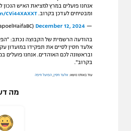
אנחנו פועלים במרץ למציאת האיש הנכון ל
ומבטיחים לעדכן בקרוב.
com/CVi44XAXXT
December 12, 2024
— Hapoel Haifa B.C. (@HapoelHaifaBC)
בהודעה הרשמית של הקבוצה נכתב: "הפו
אלעד חסין לסיים את תפקידו במועדון עקב
ובראשונה לכם האוהדים. אנחנו פועלים במ
בקרוב".
עוד באותו נושא:
אלעד חסין
,
הפועל חיפה
מה דע