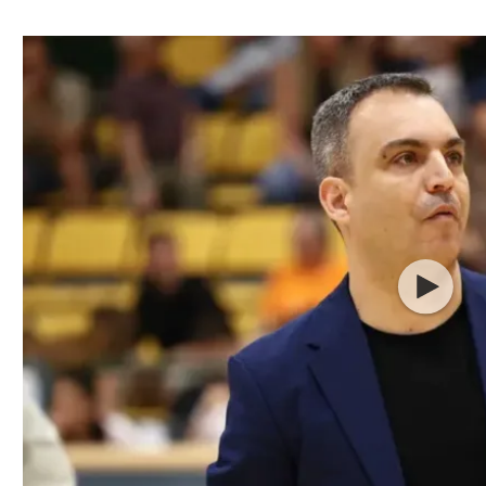
ל אביב
ליגה טורקית
תל אביב
ליגה סינית
חיפה
ליגה ברזילאית
באר שבע
ליגות נוספות
תניה
דה