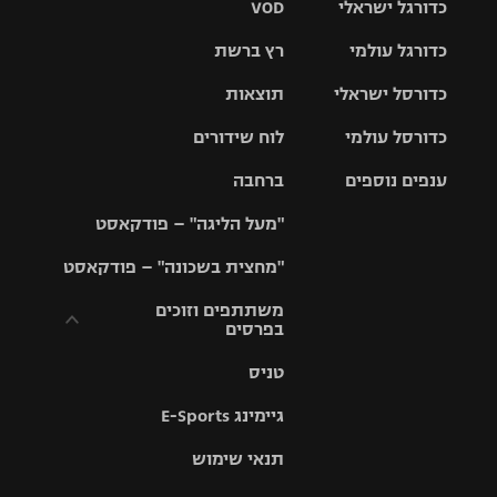
כדורגל ישראלי
VOD
כדורגל עולמי
רץ ברשת
ליגת העל
כדורסל ישראלי
תוצאות
ליגת
ליגה לאומית
האלופות
כדורסל עולמי
לוח שידורים
ליגת ווינר
סל
גביע הטוטו
ענפים נוספים
ברחבה
ליגה
NBA
אירופית
"מעל הליגה" – פודקאסט
ליגה לאומית
ליגיונרים
טניס
יורוליג
ליגה אנגלית
"מחצית בשכונה" – פודקאסט
כדורסל נשים
גביע המדינה
כדוריד
יורוקאפ
ליגה גרמנית
משתתפים וזוכים
בפרסים
מכבי תל
נבחרת
כדורעף
אביב
ישראל
ליגה
טניס
ספרדית
תקנון משתתפים
שחייה
הפועל חולון
מכבי חיפה
וזוכים בפרסים
גיימינג E-Sports
ליגה
איטלקית
ג'ודו
הפועל
בית"ר
תנאי שימוש
תקנון עבור פעילות
ירושלים
ירושלים
אלקטרה