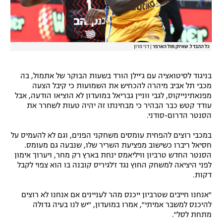
כל ההבדל. שאיוק מול הארפר
|
דני מרון
בניגוד לסיטואציה עם ג'יילן הורד בשעות הבוקר של אתמול, בה
מכבי תל אביב מיהרה להכחיש את השמועות כי קיבל הצעה
מפנאתינייקוס, לגבי ווניין גבריאל במועדון לא הוציאו הודעה, אבל
עודד קטש כבר הבהיר כי מבחינתו זה יהיה טעות לשחרר את
הסנטר הדרום-סודני.
במכבי רוצים להפחית עומסים משחקני הפנים, וגם לא להעמיס על
חסיאל ריברו כשישוב מפציעת השריר שלו, שנבעה גם מעומס.
הסנטר החדש טרביון וויליאמס ינחת בארץ רק מחר, ויערוך אימון
לפני היציאה למשחק החוץ נגד ז'לגיריס קובנה בו הוא צפוי לקבל
דקות.
"אנחנו חייבים שטרביון ייכנס מהר לעניינים אם אנחנו לא רוצים
להיכנס למשבר אמיתי", אמרו במועדון, "יש לנו בעיה גדולה
מתחת לסל".