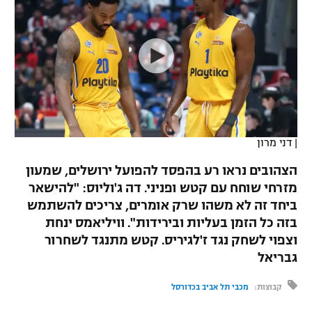
כדורסל נשים
נבחרת ישראל
יורוליג
ליגה ספרדית
טניס
VOD
מכבי תל אביב
מכבי חיפה
יורוקאפ
ליגה איטלקית
כדוריד
הפועל חולון
בית"ר ירושלים
רץ ברשת
ליגה צרפתית
כדורעף
הפועל ירושלים
מכבי תל אביב
ליגה הולנדית
שחייה
תוצאות
|
דני מרון
דני אבדיה
הפועל תל אביב
ליגה טורקית
הצהובים נראו רע בהפסד להפועל ירושלים, שמעון
ג'ודו
הפועל חיפה
מזרחי שוחח עם קטש ופניני. דה ג'וליוס: "להישאר
לוח שידורים
ליגה סינית
ביחד זה לא משהו שרק אומרים, צריכים להשתמש
אגרוף
הפועל באר שבע
בזה כל הזמן בעליות ובירידות". וויליאמס ינחת
ליגה ברזילאית
ברחבה
וצפוי לשחק נגד ז'לגיריס. קטש מתנגד לשחרור
ספורט אולימפי
מכבי נתניה
גבריאל
ליגות נוספות
UFC
"מעל הליגה" – פודקאסט
בני יהודה
קבוצות:
מכבי תל אביב בכדורסל
היאבקות WWE