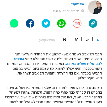
אור שקדי
"מחצית בשכונה" – פודקאסט
אופניים
יום שני, 07:02, 23.12.24
ספורט מוטורי
משתתפים וזוכים בפרסים
כדורמים
תקנון משתתפים וזוכים בפרסים
א
טניס
א
א
א
(גודל טקסט)
פוטבול אמריקאי NFL
תקנון עבור פעילות אלקטרה
מכבי תל אביב רשמה אמש (ראשון) את הפסדה השלישי תוך
גיימינג E-Sports
בייסבול MLB
חמישה ימים והשני העונה בליגה כשנכנעה ללא קושי
101:84
תקנון עבור פעילות ספורט 1 – "מרלן"
להפועל ירושלים בארנה
. בעקבות ההפסד ירדה מכבי אל המקום
ספורט אתגרי ואקסטרים
השני בטבלה, והיא יכולה למצוא את עצמה ביום רביעי במקום
תנאי שימוש
הרביעי בטבלה, אם בני הרצליה והפועל תל אביב ינצחו את
המשחקים שלהן.
אומנויות לחימה
מדיניות פרטיות
הצהובים נראו רע מאוד לאורך רוב שלבי המשחק בירושלים, פיגרו
גיימינג E-Sports
בהפרש דו ספרתי כבר אחרי כמה דקות, ולמרות שחזרו למשחק
במהלך הרבע השני, ראו את האדומים בורחים שוב ושוב, עד שיצרו
תקנון פעילות ספורט 1
פער מספיק גדול במחצית השנייה ממנו מכבי לא הצליחה לצאת.