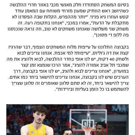
בסיום המשחק הסתודדו חלק מאנשי מכבי באזור חדרי ההלבשה
כשהיושב ראש הוותיק שמעון מזרחי משוחח עם המאמן עודד
קטש ועוזרו גיא פניני. "יותר מההפרש, הקלות שבה הפסדנו לא
מתקבלת על הדעת", אמרו במכבי, "אנחנו בתקופה רעה. זה
משחק שני משלושה שאנחנו משחקים לא טוב, וזה נראה שנכנסנו
פה ללופ די מסוכן".
בקבוצה התלוננו על עייפות מלוח המשחקים הצפוף, דבר שהרגיז
קצת את דה ג'וליוס, "עייפות? למי אכפת. אנחנו צריכים לבוא
ולשחק 40 דקות, יש לנו אופי בחדר ההלבשה, לבוא ולהציג את מה
שמכבי תל אביב אמורה להציג", אמר הרכז שנמצא זמן קצר
במועדון, "אנחנו צריכים לבוא ולהגיב, יש לנו אופי בקבוצה, דרך
הערכים שיש לנו בקבוצה, אנחנו צריכים להישאר ביחד כמו אחים.
צריך להישאר ביחד, זה לא סתם סלוגן שאומרים זה סלוגן שצריך
להשתמש בו כל הזמן בעליות ובירידות".