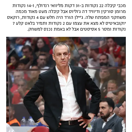
מכבי קיבלה 22 נקודות ב-31 דקות מליוואי רנדולף, ו-14 נקודות
רשיון להקרנה פומבית לבית עסק
מרומן סורקין ודיוויד דה ג'וליוס אבל קיבלה מעט מאוד מכמה
משחקני המפתח שלה. ג'יילן הורד היה חלש עם 4 נקודות, רוקאס
הצטרפות לחבילת הערוצים
יוקובאיטיס לא מצא את עצמו עם 2 נקודות ותמיר בלאט קלע 7
נקודות ומסר 5 אסיסטים אבל לא באמת נכנס למשחק.
לוח דרושים – ג'ובנט
תגיות
המגזין