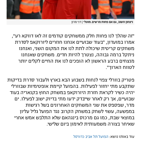
ניצחון חשוב, גם אם פחות מרשים. מוטלי
|
דני מרון
"זה שהלך לנו פחות חלק ממשחקים קודמים זה לאו דווקא רע",
אמרו במועדון, "בעוד שבועיים אנחנו חוזרים ליורוקאפ לסדרת
משחקים קריטית שיכולה לתת לנו את המקום השני, ואנחנו
ניתקל ברמה גבוהה, נצטרך להיות חדים. משחקים שאנחנו
מנצחים ברבע הראשון לא הופכים לנו את החיים לקלים יותר
לטווח הארוך".
פטריק בוורלי צפוי לנחות בשבוע הבא בארץ ולעבור סדרת בדיקות
שתקבע מתי יחזור לפעילות. בהפועל קיימת אופטימיות שבוורלי
יהיה כשיר לקראת חזרת היורוקאפ במשחק החוץ בקנאריה בעוד
שבועיים, אך רק לאחר שייבדק ידעו מתי בדיוק ישוב לפעילו. ים
מדר, שפספס את שני המשחקים האחרונים בשל רגישות
במפשעה, עשוי לשחק במשחק הקרוב נגד הפועל גליל עליון
במוצאי שבת, כמו גם מרכוס בינגהאם שלא התלבש אמש אחרי
שאיחר בצורה משמעותית לאימון ביום שלישי.
עוד באותו נושא:
הפועל תל אביב כדורסל