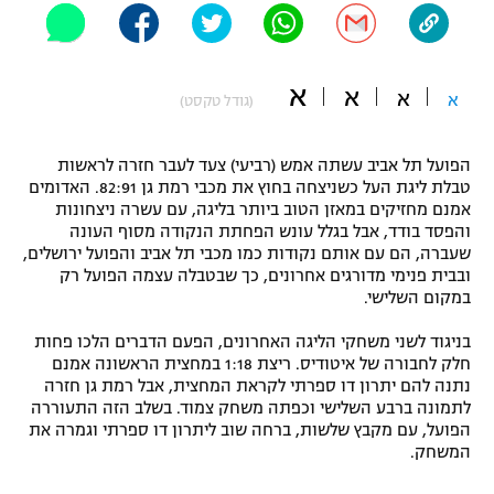
"מחצית בשכונה" – פודקאסט
אופניים
א
א
א
ספורט מוטורי
א
משתתפים וזוכים בפרסים
(גודל טקסט)
כדורמים
הפועל תל אביב עשתה אמש (רביעי) צעד לעבר חזרה לראשות
תקנון משתתפים וזוכים בפרסים
טניס
טבלת ליגת העל כשניצחה בחוץ את מכבי רמת גן 82:91. האדומים
פוטבול אמריקאי NFL
אמנם מחזיקים במאזן הטוב ביותר בליגה, עם עשרה ניצחונות
תקנון עבור פעילות אלקטרה
והפסד בודד, אבל בגלל עונש הפחתת הנקודה מסוף העונה
גיימינג E-Sports
שעברה, הם עם אותם נקודות כמו מכבי תל אביב והפועל ירושלים,
בייסבול MLB
תקנון עבור פעילות ספורט 1 – "מרלן"
ובבית פנימי מדורגים אחרונים, כך שבטבלה עצמה הפועל רק
במקום השלישי.
ספורט אתגרי ואקסטרים
תנאי שימוש
בניגוד לשני משחקי הליגה האחרונים, הפעם הדברים הלכו פחות
אומנויות לחימה
חלק לחבורה של איטודיס. ריצת 1:18 במחצית הראשונה אמנם
נתנה להם יתרון דו ספרתי לקראת המחצית, אבל רמת גן חזרה
מדיניות פרטיות
לתמונה ברבע השלישי וכפתה משחק צמוד. בשלב הזה התעוררה
גיימינג E-Sports
הפועל, עם מקבץ שלשות, ברחה שוב ליתרון דו ספרתי וגמרה את
המשחק.
תקנון פעילות ספורט 1