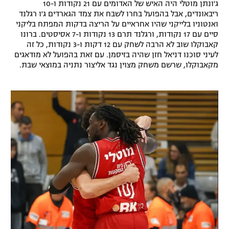
ג'ונתן מוטלי היה האיש של האדומים עם 21 נקודות ו-10
רשיון להקרנה פומבית לבית עסק
ריבאונדים, אבל בהפועל בחרו לשבח את צמד הגארדים ג'ו רגלנד
ואנטוניו בלייקני שהיו אחראיים על הריצה בדקות המפתח בליקני
סיים עם 17 נקודות, ורגלנד תרם 13 נקודות ו-7 אסיסטים. ברונו
הצטרפות לחבילת הערוצים
קאבוקלו שוב לא הרבה לשחק עם 12 דקות ו-3 נקודות, כל זה
לעיני סוכנו דניאל חזן שהיה בזיסמן. עם זאת בהפועל לא מודאגים
לוח דרושים – ג'ובנט
מקאבוקלו, שרשם משחק מצוין נגד אליצור נתניה במוצאי שבת.
תגיות
המגזין