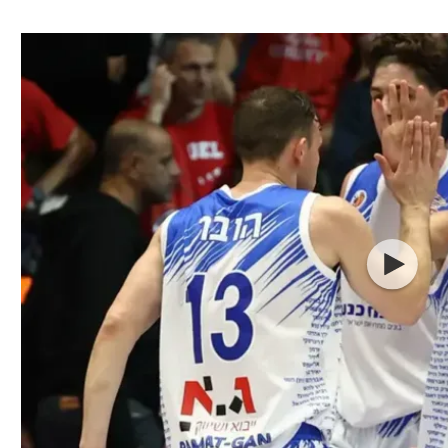
ל אביב
ליגה טורקית
תל אביב
ליגה סינית
חיפה
ליגה ברזילאית
באר שבע
ליגות נוספות
תניה
דה