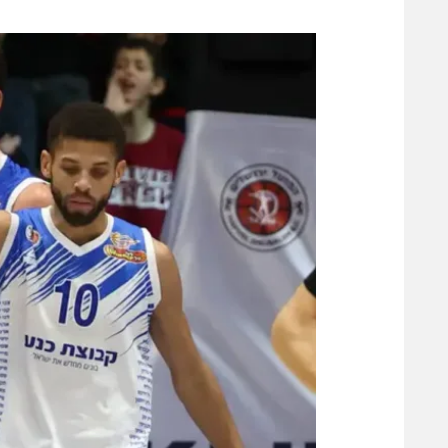
משתתפים וזוכים בפרסים
מכבי ת
הפועל 
תקנון משתתפים וזוכים בפרסים
הפועל 
תקנון עבור פעילות אלקטרה
הפועל 
תקנון עבור פעילות ספורט 1 – "מרלן"
מכבי נ
טניס
בני יהו
גיימינג E-Sports
תנאי שימוש
מדיניות פרטיות
תקנון פעילות ספורט 1
רשיון להקרנה פומבית לבית עסק
הצטרפות לחבילת הערוצים
לוח דרושים – ג'ובנט
תגיות