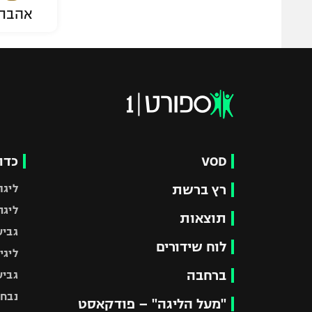
אהבת
VOD
כדו
רץ ברשת
ליגת
ליגה
תוצאות
גביע
לוח שידורים
ליגי
ברחבה
גביע
נבחר
"מעל הליגה" – פודקאסט