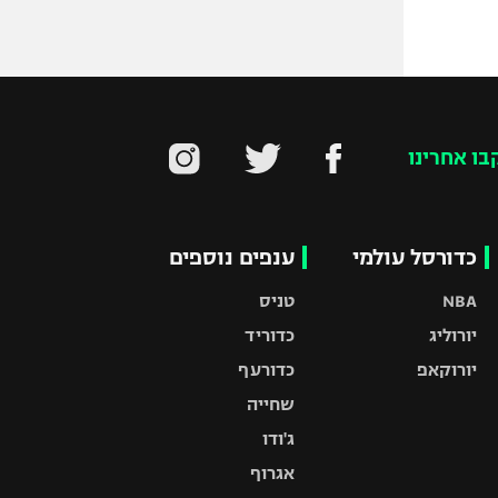
בו אחרינו
כדורסל עולמי
ענפים נוספים
NBA
טניס
יורוליג
כדוריד
יורוקאפ
כדורעף
שחייה
ג'ודו
אגרוף