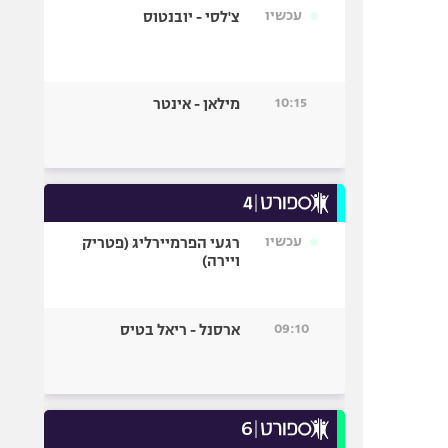
עכשיו
צ'לסי - יובנטוס
10:15
מילאן - אינטר
עכשיו
רגעי הפרמיירליג (פטריק
ויירה)
09:10
ארסנל - ריאל בטיס