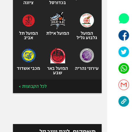
היאבקות WWE
בכדורסל
ציונה
אופניים
ספורט מוטורי
כדורמים
הפועל
הפועל אילת
הפועל תל
פוטבול אמריקאי NFL
גלבוע גליל
אביב
בייסבול MLB
ספורט אתגרי
ואקסטרים
עירוני נהריה
הפועל באר
מכבי אשדוד
אומנויות לחימה
שבע
גיימינג E-Sports
לכל הקבוצות >
משחקים
ליגת ווינר סל