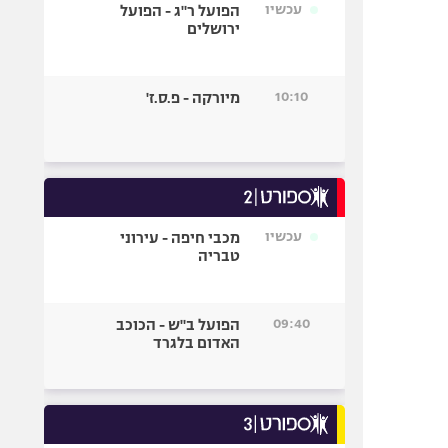
עכשיו
הפועל ר"ג - הפועל
ירושלים
10:10
מיורקה - פ.ס.ז'
עכשיו
מכבי חיפה - עירוני
טבריה
09:40
הפועל ב"ש - הכוכב
האדום בלגרד