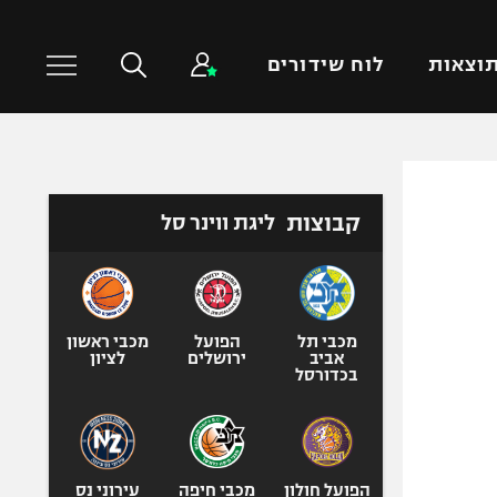
וצאות
לוח שידורים
כדורסל עולמי
ענפים נוספים
קבוצות
ליגת ווינר סל
NBA
טניס
יורוליג
כדוריד
יורוקאפ
כדורעף
שחייה
מכבי תל
הפועל
מכבי ראשון
אביב
ירושלים
לציון
ג'ודו
בכדורסל
אגרוף
ספורט אולימפי
UFC
הפועל חולון
מכבי חיפה
עירוני נס