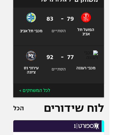
83
-
79
הפועל תל
הסתיים
מכבי תל אביב
אביב
92
-
77
מכבי רעננה
עירוני נס
הסתיים
ציונה
לכל המשחקים >
לוח שידורים
הכל