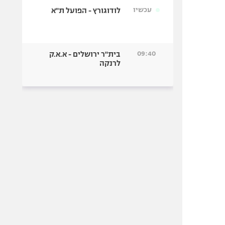
עכשיו
לודוגורץ - הפועל ת"א
09:40
בית"ר ירושלים - א.א.ק
לרנקה