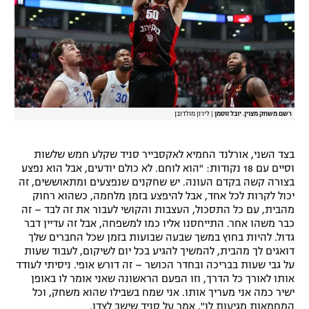
רשם משחק מצוין. יובל זוסמן
|
לירון מולדובן
בצד השני, אורלנד החמיא לאקסבייר סניד שקלע חמש שלשות
וסיים עם 18 נקודות: "הוא לוחם. לא כולם יודעים, אבל הוא נפצע
בצורה קשה בקדם העונה. יש שחקנים שנפצעים ומתאוששים, זה
יכול לקרות לכל אחד, אבל להיפצע בזמן מלחמה, כשהוא רחוק
מהבית, עם כל התסכול, העצבות והקושי לעבור את זה לבד – זה
כבר משהו אחר. התייחסנו אליו כמו למשפחה, אבל זה עדיין דבר
גדול. להיות בחוץ במשך שבעה שבועות בזמן שכל החברים שלך
דואגים לך מהבית, להמשיך להגיע בכל יום לשיקום, לעבוד שעות
על גבי שעות בבריכה ובחדר הכושר – זה דורש אופי. ניסיתי לעודד
אותו לאורך כל הדרך, וזו הפעם הראשונה שאני אומר לו באופן
ישיר כמה אני מעריך אותו. אני שמח בשבילו שהוא משחק, וכל
המחמאות מגיעות לו", אמר על סניד שישב לצדו.