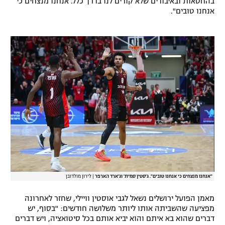
בהחטאות ובאיבודים שלא קורים לנו בדרך כלל. אנחנו מנצחים כי
אנחנו טובים".
רשיון להקרנה פומבית לבית עסק
הצטרפות לחבילת הערוצים
לוח דרושים – ג'ובנט
תגיות
המגזין
"אנחנו מנצחים כי אנחנו טובים". ג'סטין סמית' וג'ארד הארפר
|
לירון מולדובן
מאמן הפועל ירושלים נשאל לגבי אוסטין וויילי, שחזר לאחרונה
מפציעה שהשביתה אותו ליותר משלושה חודשים: "בסוף, יש
דברים שהוא בא איתם והוא יביא אותם בכל סיטואציה, ויש דברים