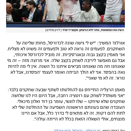
השיג את המחמאות, נותר ללא הניצחון. אקסבייר סניד
|
לירון מולדובן
אורלנד המשיך: "יש לי גישה שונה לכדורסל, פחות שליטה על
השחקנים. לפעמים זה נראה לא טוב ולפעמים זה פשוט לא מצליח.
אני מאמין בקצב גבוה ובאגרסיביות. זה מוביל לכדורסל איכותי,
אבל גם מאפשר ליריבה לשחק בקצב שלה. אני מרוצה מזה – זה מי
שאנחנו וזה מה שאנחנו מביאים איתנו כל השנה. אין לי מה להיות
גאה בהפסד. אני לא הולך הביתה ואומר לעצמי 'הפסדנו, אבל לא
נורא'. זה לא מי שאני".
מאמן הרצליה התייחס גם להחלטתו לשתף שבעה שחקנים בלבד:
"אני משתדל לשחק עם רוטציה רחבה, אבל היום היו לנו שלושה
שחקנים שלא שיחקו – שלו לוגשי, עומר בן דוד ואלון מיכאלי.
העובדה שהם בעונתם הראשונה השפיעה על ההחלטה שלי לא
לתת להם דקות. זה לא מתאים לי בדרך כלל, אבל אם היינו
מנצחים, אולי השאלה הזאת בכלל לא הייתה עולה".
עוד באותו נושא:
בני הרצליה - כדורסל
,
יהוא אורלנד