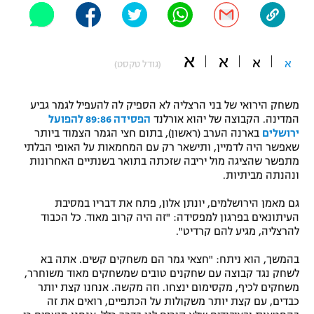
"מחצית בשכונה" – פודקאסט
אופניים
א
א
א
ספורט מוטורי
א
משתתפים וזוכים בפרסים
(גודל טקסט)
כדורמים
משחק הירואי של בני הרצליה לא הספיק לה להעפיל לגמר גביע
תקנון משתתפים וזוכים בפרסים
טניס
המדינה. הקבוצה של יהוא אורלנד
הפסידה 89:86 להפועל
פוטבול אמריקאי NFL
ירושלים
בארנה הערב (ראשון), בתום חצי הגמר הצמוד ביותר
תקנון עבור פעילות אלקטרה
שאפשר היה לדמיין, ותישאר רק עם המחמאות על האופי הבלתי
גיימינג E-Sports
מתפשר שהציגה מול יריבה שזכתה בתואר בשנתיים האחרונות
בייסבול MLB
תקנון עבור פעילות ספורט 1 – "מרלן"
ונהנתה מביתיות.
ספורט אתגרי ואקסטרים
גם מאמן הירושלמים, יונתן אלון, פתח את דבריו במסיבת
תנאי שימוש
העיתונאים בפרגון למפסידה: "זה היה קרוב מאוד. כל הכבוד
אומנויות לחימה
להרצליה, מגיע להם קרדיט".
מדיניות פרטיות
בהמשך, הוא ניתח: "חצאי גמר הם משחקים קשים. אתה בא
גיימינג E-Sports
לשחק נגד קבוצה עם שחקנים טובים שמשחקים מאוד משוחרר,
משחקים לכיף, מקסימום ינצחו. וזה מקשה. אנחנו קצת יותר
תקנון פעילות ספורט 1
כבדים, עם קצת יותר משקולות על הכתפיים, רואים את זה