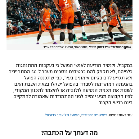
רשיון להקרנה פומבית לבית עסק
הצטרפות לחבילת הערוצים
לוח דרושים – ג'ובנט
שחקן הפועל תל אביב ג'ונתן מוטלי
|
אתר רשמי, הפועל "שלמה" תל אביב
תגיות
במקביל, ולנסיה הודיעה לאנשי הפועל כי בעקבות ההתנהגות
המגזין
כלפיהם, לא תספק להם כרטיסים נוספים מעבר ל-50 המתחייבים
ולא תסייע להם בקיום אימונים בעיר, כפי שתכננה הפועל
בהגעתה המוקדמת לספרד. בהפועל ישקלו בצאת השבת האם
לשנות את תכנית הנסיעה לולנסיה או להיצמד לתכנון המקורי,
לפיו הקבוצה תגיע יומיים לפני ההתמודדות שאמורה להתקיים
ביום רביעי הקרוב.
עוד באותו נושא:
דימיטריס איטודיס
,
הפועל תל אביב כדורסל
מה דעתך על הכתבה?