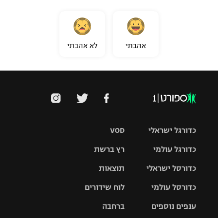
אהבתי
לא אהבתי
כדורגל ישראלי
VOD
כדורגל עולמי
רץ ברשת
ליגת העל
כדורסל ישראלי
תוצאות
ליגת
ליגה לאומית
האלופות
כדורסל עולמי
לוח שידורים
ליגת ווינר
סל
גביע הטוטו
ענפים נוספים
ברחבה
ליגה
NBA
אירופית