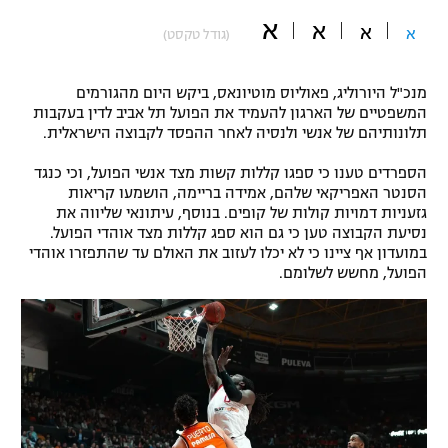
א
"מחצית בשכונה" – פודקאסט
א
א
א
(גודל טקסט)
אופניים
ספורט מוטורי
משתתפים וזוכים בפרסים
מנכ"ל היורוליג, פאוליוס מוטיונאס, ביקש היום מהגורמים
המשפטיים של הארגון להעמיד את הפועל תל אביב לדין בעקבות
תלונותיהם של אנשי ולנסיה לאחר ההפסד לקבוצה הישראלית.
כדורמים
תקנון משתתפים וזוכים בפרסים
טניס
הספרדים טענו כי ספגו קללות קשות מצד אנשי הפועל, וכי כנגד
פוטבול אמריקאי NFL
הסנטר האפריקאי שלהם, אמידה בריימה, הושמעו קריאות
תקנון עבור פעילות אלקטרה
גזעניות דמויות קולות של קופים. בנוסף, עיתונאי שליווה את
גיימינג E-Sports
בייסבול MLB
נסיעת הקבוצה טען כי גם הוא ספג קללות מצד אוהדי הפועל.
תקנון עבור פעילות ספורט 1 – "מרלן"
במועדון אף ציינו כי לא יכלו לעזוב את האולם עד שהתפזרו אוהדי
הפועל, מחשש לשלומם.
ספורט אתגרי ואקסטרים
תנאי שימוש
אומנויות לחימה
מדיניות פרטיות
גיימינג E-Sports
תקנון פעילות ספורט 1