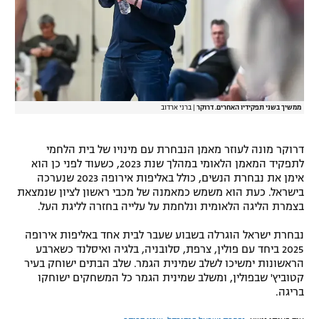
רשיון להקרנה פומבית לבית עסק
הצטרפות לחבילת הערוצים
לוח דרושים – ג'ובנט
ממשיך בשני תפקידיו האחרים. דרוקר
|
ברני ארדוב
תגיות
דרוקר מונה לעוזר מאמן הנבחרת עם מינויו של בית הלחמי
המגזין
לתפקיד המאמן הלאומי במהלך שנת 2023, כשעוד לפני כן הוא
אימן את נבחרת הנשים, כולל באליפות אירופה 2023 שנערכה
בישראל. כעת הוא משמש כמאמנה של מכבי ראשון לציון שנמצאת
בצמרת הליגה הלאומית ונלחמת על עלייה בחזרה לליגת העל.
נבחרת ישראל הוגרלה בשבוע שעבר לבית אחד באליפות אירופה
2025 ביחד עם פולין, צרפת, סלובניה, בלגיה ואיסלנד כשארבע
הראשונות ימשיכו לשלב שמינית הגמר. שלב הבתים ישוחק בעיר
קטוביץ' שבפולין, ומשלב שמינית הגמר כל המשחקים ישוחקו
בריגה.