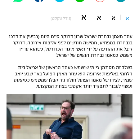
"מחצית בשכונה" – פודקאסט
אופניים
א
א
א
א
(גודל טקסט)
ספורט מוטורי
משתתפים וזוכים בפרסים
עוזר מאמן נבחרת ישראל שרון דרוקר סיים היום (רביעי) את דרכו
כדורמים
בנבחרת במפתיע, חמישה חודשים לפני אליפות אירופה. דרוקר
תקנון משתתפים וזוכים בפרסים
קיבל את ההודעה על ידי ראשי איגוד הכדורסל, כשהוא עדיין
טניס
משמש כמאמן נבחרת הנשים של ישראל.
פוטבול אמריקאי NFL
תקנון עבור פעילות אלקטרה
בשלב זה מסתמן כי מי שישמש כעוזר הראשון של אריאל בית
גיימינג E-Sports
בייסבול MLB
הלחמי באליפות אירופה הוא עוזר מאמן הפועל באר שבע יואב
תקנון עבור פעילות ספורט 1 – "מרלן"
שמיר, לצידו של מאמן הפועל חולון ניר קפלן שמשמש כסקאוט
ועשוי לעבור לתפקיד יותר אקטיבי בצוות המקצועי.
ספורט אתגרי ואקסטרים
תנאי שימוש
אומנויות לחימה
מדיניות פרטיות
גיימינג E-Sports
תקנון פעילות ספורט 1