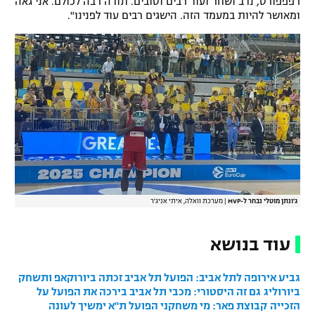
רפפפורט, נדב ושחר ועוד רבים וטובים. תודה רבה לכולם. אני גאה
ומאושר להיות במעמד הזה. הישגים רבים עוד לפנינו".
רשיון להקרנה פומבית לבית עסק
הצטרפות לחבילת הערוצים
לוח דרושים – ג'ובנט
תגיות
המגזין
ג'ונתן מוטלי נבחר ל-MVP
|
מערכת וואלה, איתי אניג'ר
עוד בנושא
גביע אירופה לתל אביב: הפועל תל אביב זכתה ביורוקאפ ותשחק
ביורוליג
גם זה היסטורי: מכבי תל אביב בירכה את הפועל על
הזכייה
קבוצת פאר: מי משחקני הפועל ת"א ימשיך לעונה