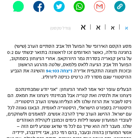
"מחצית בשכונה" – פודקאסט
אופניים
א
א
א
ספורט מוטורי
א
משתתפים וזוכים בפרסים
(גודל טקסט)
כדורמים
מסע הקסם האירופי של הפועל תל אביב הסתיים הערב (שישי)
תקנון משתתפים וזוכים בפרסים
טניס
בחגיגה גדולה, כאשר האדומים זכו לראשונה בתואר יבשתי עם 0:2
פוטבול אמריקאי NFL
על גראן קנאריה בסדרת גמר היורוקאפ. אחרי הניצחון בסמוקוב,
תקנון עבור פעילות אלקטרה
הפועל תל אביב הגיעה ללאס פלמאס, שלטה מהרגע הראשון
גיימינג E-Sports
ובזכות תצוגה התקפית אדירה
ניצחה 94:103
והשיגה את הגביע
בייסבול MLB
תקנון עבור פעילות ספורט 1 – "מרלן"
ההיסטורי שגם מסדר לה כרטיס כניסה ליורוליג.
ספורט אתגרי ואקסטרים
הבעלים עופר ינאי אמר לאחר הניצחון: "אני יודע שמבחינתכם
תנאי שימוש
ניצחנו את ולנסיה ואת קנריה אבל מבחינתי ניצחנו את חמאס. הם
אומנויות לחימה
ניסו לשבור את הרוח שלנו ולא הצליחו.עשינו הערב היסטוריה.
היסטוריה בספורט הישראלי, היסטוריה לאומית. הבאנו גאווה לכל
מדיניות פרטיות
עם ישראל. ההישג הערב שייך להרבה אנשים. למאמנים ולשחקנים,
גיימינג E-Sports
לעובדי המועדון שעשו לילות כימים וכמובן לקהילת האוהדים
שלנו. מעבר לזה הוא שייך גם לכל מי שדאג שנגיע ליום הזה –
תקנון פעילות ספורט 1
אנשי המועדון בהווה ובעבר, בהם רמי כהן, אבי זיידנברג, ידידיה