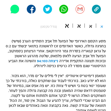
"מחצית בשכונה" – פודקאסט
אופניים
ספורט מוטורי
משתתפים וזוכים בפרסים
א
א
א
א
(גודל טקסט)
כדורמים
תקנון משתתפים וזוכים בפרסים
טניס
מסע הקסם האירופי של הפועל תל אביב הסתיים הערב (שישי)
פוטבול אמריקאי NFL
בחגיגה גדולה, כאשר האדומים זכו לראשונה בתואר יבשתי עם 0:2
תקנון עבור פעילות אלקטרה
על גראן קנאריה בסדרת גמר היורוקאפ. אחרי הניצחון בסמוקוב,
הפועל תל אביב הגיעה ללאס פלמאס, שלטה מהרגע הראשון
גיימינג E-Sports
בייסבול MLB
ובזכות תצוגה התקפית אדירה
ניצחה 94:103
והשיגה את הגביע
תקנון עבור פעילות ספורט 1 – "מרלן"
ההיסטורי שגם מסדר לה כרטיס כניסה ליורוליג.
ספורט אתגרי ואקסטרים
תנאי שימוש
המאמן דימיטריס איטודיס: "אין לי מילים על ים מדר, הוא גיבור.
הוא לא יודע כאב. בורכתי לעבוד עם שחקנים כאלה, בורכתי על כך
אומנויות לחימה
שעופר ינאי בטח בי ושיש לי צוות כזו. יש פה אפס אגו, במיוחד של
מדיניות פרטיות
סטפנוס דדאס שהיה המאמן ובנה פה קבוצה גדולה והפך לעוזר.
גיימינג E-Sports
השחקנים האלה הרשו לי לבקר אותם ולמתוח אותם עד לקצה.
הם הבינו שכדי להצליח, צריך להגיע עד הגבול. אין סוד, זה הכול
תקנון פעילות ספורט 1
תוצאה של עבודה קשה. גאה בקבוצה וגאה באוהדים שבאו לכאן
וזכינו לשמח אותם".