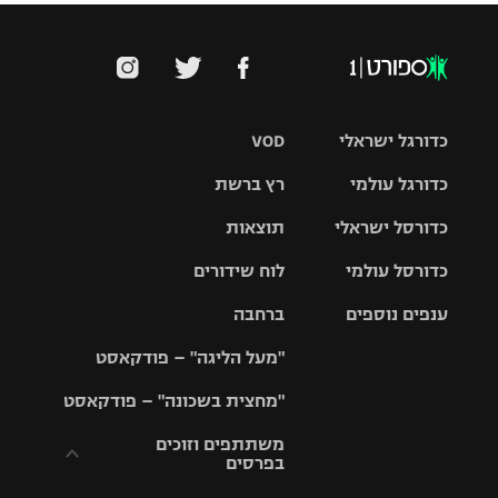
כדורגל ישראלי
VOD
כדורגל עולמי
רץ ברשת
ליגת העל
כדורסל ישראלי
תוצאות
ליגת
ליגה לאומית
האלופות
כדורסל עולמי
לוח שידורים
ליגת ווינר
סל
גביע הטוטו
ענפים נוספים
ברחבה
ליגה
NBA
אירופית
"מעל הליגה" – פודקאסט
ליגה לאומית
ליגיונרים
טניס
יורוליג
ליגה אנגלית
"מחצית בשכונה" – פודקאסט
כדורסל נשים
גביע המדינה
כדוריד
יורוקאפ
ליגה גרמנית
משתתפים וזוכים
בפרסים
מכבי תל
נבחרת
כדורעף
אביב
ישראל
ליגה