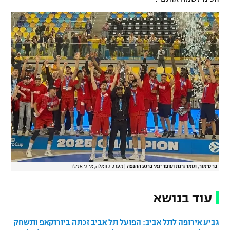
רשיון להקרנה פומבית לבית עסק
הצטרפות לחבילת הערוצים
לוח דרושים – ג'ובנט
תגיות
המגזין
בר טימור, תומר גינת ועופר ינאי ברגע ההנפה
|
מערכת וואלה, איתי אניג'ר
עוד בנושא
גביע אירופה לתל אביב: הפועל תל אביב זכתה ביורוקאפ ותשחק