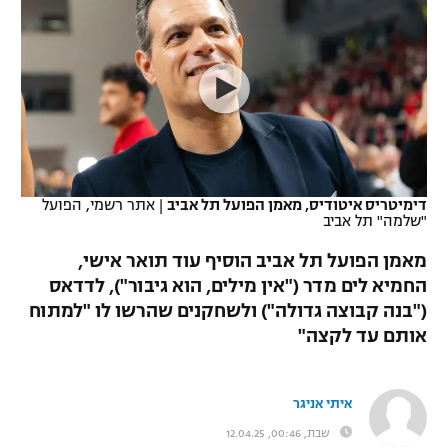
כדורסל נשים
נבחרת ישראל
יורוליג
ליגה ספרדית
טניס
VOD
מכבי תל אביב
מכבי חיפה
יורוקאפ
ליגה איטלקית
כדוריד
הפועל חולון
בית"ר ירושלים
רץ ברשת
ליגה צרפתית
כדורעף
הפועל ירושלים
מכבי תל אביב
ליגה הולנדית
שחייה
תוצאות
דימיטריס איטודיס, מאמן הפועל תל אביב
|
אתר רשמי, הפועל
דני אבדיה
הפועל תל אביב
"שלמה" תל אביב
ליגה טורקית
ג'ודו
מאמן הפועל תל אביב הוסיף עוד תואר אישי,
הפועל חיפה
לוח שידורים
החמיא לים מדר ("אין מילים, הוא גיבור"), לדדאס
ליגה סינית
אגרוף
("בנה קבוצה גדולה") ולשחקנים שהרשו לו "למתוח
הפועל באר שבע
ליגה ברזילאית
אותם עד לקצה"
ברחבה
ספורט אולימפי
מכבי נתניה
ליגות נוספות
UFC
איתי אניגר
"מעל הליגה" – פודקאסט
בני יהודה
שבת, 00:46, 12.04.25
היאבקות WWE