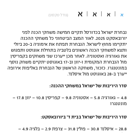
"מחצית בשכונה" – פודקאסט
א
אופניים
א
א
א
(גודל טקסט)
ספורט מוטורי
משתתפים וזוכים בפרסים
נבחרת ישראל בכדורסל תקיים חמישה משחקי הכנה לפני
יורובאסקט 2025. לאור המצב הביטחוני כל משחקי ההכנה
כדורמים
יתקיימו מחוץ לישראל. הנבחרת תפתח את אימוניה ב-20 ביולי
תקנון משתתפים וזוכים בפרסים
טניס
ותצא למשחקי הכנה ראשונים בלטביה בתחילת אוגוסט ותפגוש
פוטבול אמריקאי NFL
את גאורגיה ואסטוניה. לאחר מכן ייערכו שני משחקים בקפריסין
תקנון עבור פעילות אלקטרה
מול הנבחרת המקומית ו-יוון וב-17 באוגוסט יתקיים משחק נוסף
גיימינג E-Sports
במונטנגרו. כזכור, משחקה הראשון של הנבחרת באליפות אירופה
בייסבול MLB
תקנון עבור פעילות ספורט 1 – "מרלן"
ייערך ב-28 באוגוסט מול איסלנד.
ספורט אתגרי ואקסטרים
סדר היריבות של ישראל במשחקי ההכנה:
תנאי שימוש
אומנויות לחימה
4.8 – גאורגיה 5.8 – אסטוניה 9.8 – קפריסין 10.8 – יוון 17.8 –
מונטנגרו
מדיניות פרטיות
גיימינג E-Sports
סדר היריבות של ישראל בבית ד' ביורובאסקט:
תקנון פעילות ספורט 1
28.8 – איסלנד 30.8 – פולין 31.8 – צרפת 2.9 – בלגיה 4.9 –