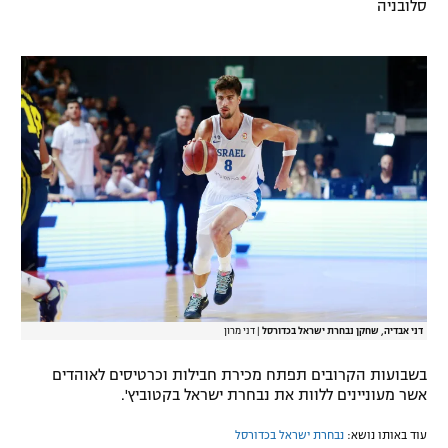
סלובניה
רשיון להקרנה פומבית לבית עסק
הצטרפות לחבילת הערוצים
לוח דרושים – ג'ובנט
תגיות
המגזין
דני אבדיה, שחקן נבחרת ישראל בכדורסל
|
דני מרון
בשבועות הקרובים תפתח מכירת חבילות וכרטיסים לאוהדים
אשר מעוניינים ללוות את נבחרת ישראל בקטוביץ'.
עוד באותו נושא:
נבחרת ישראל בכדורסל