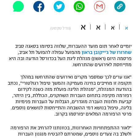
"מחצית בשכונה" – פודקאסט
אופניים
א
א
א
ספורט מוטורי
א
משתתפים וזוכים בפרסים
(גודל טקסט)
כדורמים
יומיים לאחר תום מועד ההעברות, שלווה בסיומו בסאגה סביב
תקנון משתתפים וזוכים בפרסים
טניס
שחרורו של ג'ייקובן בראון
מהפועל עפולה להפועל תל אביב,
פוטבול אמריקאי NFL
פרסמה היום (ראשון) מנהלת ליגת העל בכדורסל הודעה ובה היא
תקנון עבור פעילות אלקטרה
מתייחסת לאירועים שהתרחשו.
גיימינג E-Sports
בייסבול MLB
תקנון עבור פעילות ספורט 1 – "מרלן"
"אנו ערים לכך שמספר מקרים ואירועים שהתרחשו במהלך
תקופה זו מחייבים בחינה מעמיקה והמשך טיפול רגולטורי", נכתב
ספורט אתגרי ואקסטרים
בהודעת המנהלת, "מנהלת הליגה פועלת מזה כשנה לקידום
תנאי שימוש
רפורמה מקיפה בתחום העברות השחקנים, הכוללת, בין היתר,
אומנויות לחימה
קביעת חלונות העברה מוגדרים, הגבלות על העברות פנימיות
בליגה, טיפול בנושא דמי ההשבחה והתייחסות לנושאים נוספים.
מדיניות פרטיות
פרטי הרפורמה המלאים יפורסמו בקרוב.
גיימינג E-Sports
"לאור ההתפתחויות האחרונות, בכוונתנו להרחיב את הרפורמה
תקנון פעילות ספורט 1
ולשלב בה צעדים נוספים, שמטרתם להבטיח מנגנון העברות