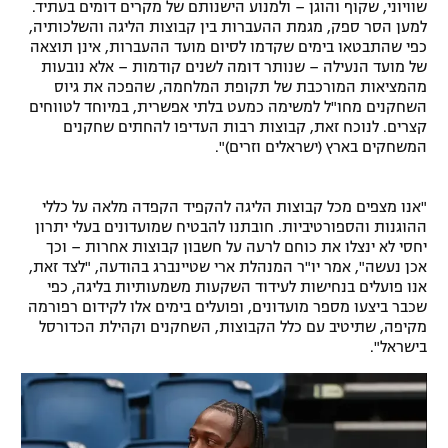
שוויוני, שקוף והוגן – ולמנוע הישנותם של מקרים דומים בעתיד.
רשיון להקרנה פומבית לבית עסק
למען הסר ספק, מגמת ההעברות בין קבוצות הליגה והשלכותיה,
כפי שהתבטאו בימים שקדמו לסיום מועד ההעברות, אינן תוצאה
של מועד הנעילה – שנותר דומה לשנים קודמות – אלא נובעות
הצטרפות לחבילת הערוצים
מהמציאות המורכבת של תקופת המלחמה, שהפכה את גיוס
השחקנים מחו"ל למשימה כמעט בלתי אפשרית, במיוחד לטווחים
לוח דרושים – ג'ובנט
קצרים. לנוכח זאת, קבוצות רבות העדיפו להחתים שחקנים
המשחקים בארץ (ישראלים וזרים)".
תגיות
"אנו מצפים מכל קבוצות הליגה להקפיד הקפדה מלאה על כללי
המגזין
ההוגנות והספורטיביות. חובתנו להבטיח שמועדונים בעלי יתרון
יחסי לא ינצלו את כוחם לרעה על חשבון קבוצות אחרות – וכך
אכן נעשה", אמר יו"ר המנהלת ארי שטיינברג בהודעה, "לצד זאת,
אנו פועלים בנחישות לעידוד השקעות משמעותיות בליגה, כפי
שכבר ביצעו מספר מועדונים, ופועלים בימים אלו לקידום רפורמה
מקיפה, שתיטיב עם כלל הקבוצות, השחקנים וקהילת הכדורסל
בישראל".