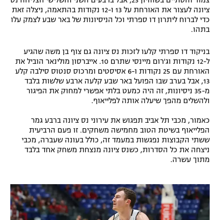
ציונה לעצור את האורחת על 13 ו-12 נקודות בהתאמה, ניצלה זאת
כדי לברוח ליתרון דו ספרתי וכל הניסיונות של באר שבע לצמק עלו
בתהו.
בניקוד דו ספרתי קלעו לזכות נס ציונה גם צוף בן משה שהגיע
ל-12 נקודות וג'רום מיינסי שתרם 10. אייברסון מולינאר הוביל את
האורחת עם 25 נקודות ו-6 אסיסטים ומרכוס סנטוס סילבה קלע
13, אבל בערב שבו הפועל באר שבע קלעה ארבע שלשות בלבד
מ-35 ניסיונות, זה היה כמעט בלתי אפשרי למחוק את הפיגור
ולהשלים מהפך שיעלה אותה לפלייאוף.
כאמור, מכבי תל אביב תפגוש את עירוני נס ציונה ברבע גמר
הפלייאוף בשיטת הטוב מחמישה משחקים. זו פעם הרביעית
ששתי הקבוצות נפגשות במעמד זה, כולל בעונה שעברה, מכבי
ניצחה את כל הסדרות, כשנס ציונה מנצחת משחק אחד בלבד
מתוך עשרה.