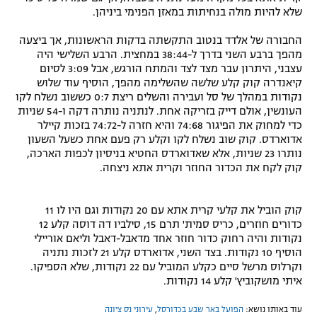
שלא להיות מולה בנחיתות במאזן הפנימי ביניהן.
החבורה של אלדד בנטוב התקשתה בדקות הראשונות, אך ביצעה
מהפך ברבע השני בדרך ל-38:44 במחצית. הרבע השלישי היה
עצבני, היתרון עבר מצד לצד והמתח הורגש, אבל 3:09 לסיום
קיאנדרה קוק קלע שלשה שהשלימה מהפך, הוסיף עוד שלוש
נקודות במהלך של סל ועבירה והשלים ריצת 0:7 כששוב נשלח לקו
העונשין, אולם דייק בזריקה אחת. לנתניה נותרה דקה ו-54 שניות
כדי למחוק את הפיגור 74:68 והיא חזרה ל-74:72 בזכות קיילר
אדוארדס. קוק שוב נשלח לקו וקלע רק פעם אחת כשעל השעון
נותרו 23 שניות, אלא שאדוארדס החטיא בניסיון לכפות הארכה,
קוק לקח את הכדור החוזר וקרית אתא ניצחה.
קוק הוביל את קלעי קרית אתא עם 20 נקודות וגם היו לו 11
כדורים חוזרים, כריס סמית' תרם 15, סילביו דה דוסה קלע 12
נקודות והיה רחוק כדור חוזר אחד מדאבל-דאבל וליאם אוריילי
הוסיף 10 נקודות. בצד השני, אדוארדס קלע 21 לזכות נתניה
וקרלוס מרשל סיים כקלע המוביל עם 22 נקודות, שלא הספיקו.
איתי מושקוביץ' קלע 14 נקודות.
עוד באותו נושא:
הפועל באר שבע בכדורסל
,
עירוני נס ציונה