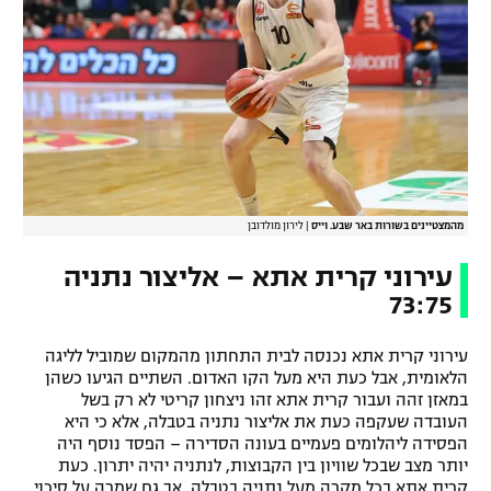
מהמצטיינים בשורות באר שבע. וייס
|
לירון מולדובן
עירוני קרית אתא – אליצור נתניה
73:75
עירוני קרית אתא נכנסה לבית התחתון מהמקום שמוביל לליגה
הלאומית, אבל כעת היא מעל הקו האדום. השתיים הגיעו כשהן
במאזן זהה ועבור קרית אתא זהו ניצחון קריטי לא רק בשל
העובדה שעקפה כעת את אליצור נתניה בטבלה, אלא כי היא
הפסידה ליהלומים פעמיים בעונה הסדירה – הפסד נוסף היה
יותר מצב שבכל שוויון בין הקבוצות, לנתניה יהיה יתרון. כעת
קרית אתא בכל מקרה מעל נתניה בטבלה, אך גם שמרה על סיכוי