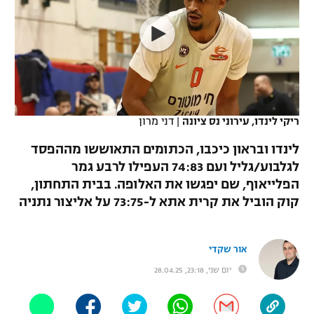
כדורסל נשים
נבחרת ישראל
יורוליג
ליגה ספרדית
טניס
VOD
מכבי תל אביב
מכבי חיפה
יורוקאפ
ליגה איטלקית
כדוריד
הפועל חולון
בית"ר ירושלים
רץ ברשת
ליגה צרפתית
כדורעף
הפועל ירושלים
מכבי תל אביב
ריקי לינדו, עירוני נס ציונה
|
דני מרון
ליגה הולנדית
שחייה
תוצאות
דני אבדיה
לינדו ובראון כיכבו, הכתומים התאוששו מההפסד
הפועל תל אביב
לגלבוע/גליל ועם 74:83 העפילו לרבע גמר
ליגה טורקית
ג'ודו
הפלייאוף, שם יפגשו את האלופה. בבית התחתון,
הפועל חיפה
לוח שידורים
ליגה סינית
קוק הוביל את קרית אתא ל-73:75 על אליצור נתניה
אגרוף
הפועל באר שבע
ליגה ברזילאית
ברחבה
ספורט אולימפי
אור שקדי
מכבי נתניה
ליגות נוספות
יום שני, 23:18, 28.04.25
UFC
"מעל הליגה" – פודקאסט
בני יהודה
היאבקות WWE