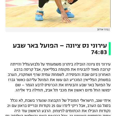
רשיון להקרנה פומבית לבית עסק
הצטרפות לחבילת הערוצים
|
ברני ארדוב
לוח דרושים – ג'ובנט
תגיות
עירוני נס ציונה – הפועל באר שבע
74:83
המגזין
עירוני נס ציונה הובילה ביתרון משמעותי על גלבוע/גליל והייתה
קרובה מאוד להבטיח את מקומה בפלייאוף, אבל קרסה ברבע
האחרון ביום שבת והפסידה. לשמחת עמית שרף ושחקניו, הערב
במשחק הפלייאין המכריע הם עשו את המוטל עליהם כאשר גברו
על הפועל באר שבע והבטיחו את הכרטיס לרבע הגמר – שם
יפגשו החל מיום ראשון את מכבי תל אביב, תחילה ביד אליהו.
איתי שגב, הישראלי המוביל של הקבוצה שנעדר בשבת, לא נכלל
בסגל גם הערב, אבל ריקי לינדו עם 25 נקודות וברייס בראון עם 21
נקודות הובילו את הכתומים לניצחון. הרבע הראשון עוד היה
צמוד והסתיים בשווויון 23, אבל ברבעים השני והשלישי הצליחה נס