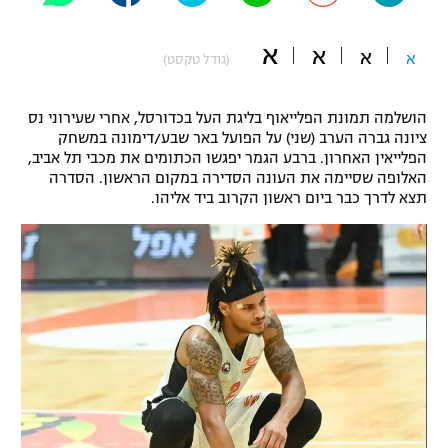
"מחצית בשכונה" – פודקאסט
אופניים
א
א
א
א
(גודל טקסט)
ספורט מוטורי
משתתפים וזוכים בפרסים
הושלמה תמונת הפלייאוף בליגת העל בכדורסל, אחרי שעירוני נס
כדורמים
ציונה גברה הערב (שני) על הפועל באר שבע/דימונה במשחק
תקנון משתתפים וזוכים בפרסים
הפלייאין האחרון. ברבע הגמר יפגשו הכתומים את מכבי תל אביב,
טניס
האלופה שסיימה את העונה הסדירה במקום הראשון. הסדרה
פוטבול אמריקאי NFL
תצא לדרך כבר ביום ראשון הקרוב ביד אליהו.
תקנון עבור פעילות אלקטרה
גיימינג E-Sports
בייסבול MLB
תקנון עבור פעילות ספורט 1 – "מרלן"
ספורט אתגרי ואקסטרים
תנאי שימוש
אומנויות לחימה
מדיניות פרטיות
גיימינג E-Sports
תקנון פעילות ספורט 1