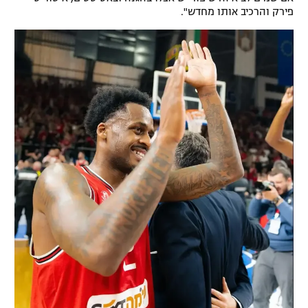
פירק והרכיב אותו מחדש".
רשיון להקרנה פומבית לבית עסק
הצטרפות לחבילת הערוצים
לוח דרושים – ג'ובנט
תגיות
המגזין