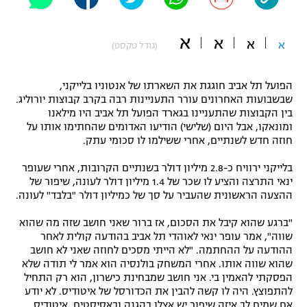
"מחצית בשכונה" – פודקאסט
אופניים
א
א
א
א
(גודל טקסט)
ספורט מוטורי
משתתפים וזוכים בפרסים
הפועל תל אביב חוגגת את השארתו של אנטוניו בלייקני,
כדורמים
שבשבועות האחרונים עורר התעניינות רבה בקרב קבוצות יורוליג.
תקנון משתתפים וזוכים בפרסים
טניס
בין הקבוצות שהתעניינו בגארד הפועל תל אביב היו מילאנו
פוטבול אמריקאי NFL
ומונאקו, אבל היום (שלישי) הודיעו האדומים שהחתימו אותו על
תקנון עבור פעילות אלקטרה
חוזה חדש לשנתיים, אחרי ששילמו לו סכומי עתק.
גיימינג E-Sports
בייסבול MLB
בלייקני ירוויח כ-2.8 מיליון דולר בשנתיים הקרובות, אחרי שעופר
תקנון עבור פעילות ספורט 1 – "מרלן"
ינאי התרצה והציע לו שכר של 1.4 מיליון דולר לעונה, שיפור של
ספורט אתגרי ואקסטרים
ההצעה הראשונית שהעביר על סך של כמיליון דולר "בלבד" לעונה.
תנאי שימוש
"ברגע שהוא קיבל את הסכום, אז ברור שאני חושב שזה מה שהוא
אומנויות לחימה
שווה", אמר עופר ינאי לאוהדי תל אביב בהודעה קולית לאחר
מדיניות פרטיות
ההודעה על ההחתמה. "לא הייתי מסכים לחוזה שאני לא חושב
גיימינג E-Sports
שהוא שווה אותו. אחרי המשחק בולנסיה הוא אמר לי תודה שלא
הפסקתי להאמין בי. אני חושב שמבחינת כישרון, הוא רק התחיל
תקנון פעילות ספורט 1
להתפוצץ. היה לו קשה להבין את הכדורסל של איטודיס. לא יודע
אם שמים לב איזה שיפור יש אצלו בהגנה ובאסיסטים, איטודיס