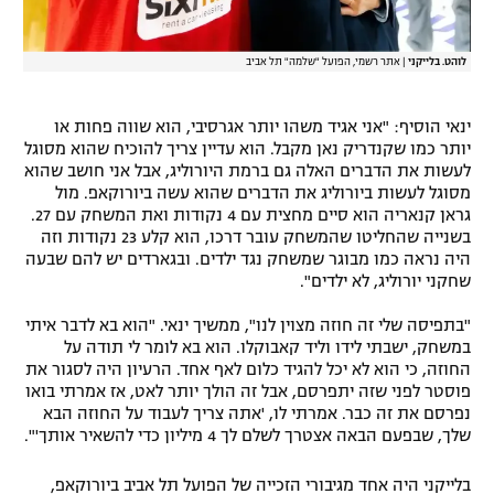
לוהט. בלייקני
|
אתר רשמי, הפועל "שלמה" תל אביב
ינאי הוסיף: "אני אגיד משהו יותר אגרסיבי, הוא שווה פחות או
יותר כמו שקנדריק נאן מקבל. הוא עדיין צריך להוכיח שהוא מסוגל
לעשות את הדברים האלה גם ברמת היורוליג, אבל אני חושב שהוא
מסוגל לעשות ביורוליג את הדברים שהוא עשה ביורוקאפ. מול
גראן קנאריה הוא סיים מחצית עם 4 נקודות ואת המשחק עם 27.
בשנייה שהחליטו שהמשחק עובר דרכו, הוא קלע 23 נקודות וזה
היה נראה כמו מבוגר שמשחק נגד ילדים. ובגארדים יש להם שבעה
שחקני יורוליג, לא ילדים".
"בתפיסה שלי זה חוזה מצוין לנו", ממשיך ינאי. "הוא בא לדבר איתי
במשחק, ישבתי לידו וליד קאבוקלו. הוא בא לומר לי תודה על
החוזה, כי הוא לא יכל להגיד כלום לאף אחד. הרעיון היה לסגור את
פוסטר לפני שזה יתפרסם, אבל זה הולך יותר לאט, אז אמרתי בואו
נפרסם את זה כבר. אמרתי לו, 'אתה צריך לעבוד על החוזה הבא
שלך, שבפעם הבאה אצטרך לשלם לך 4 מיליון כדי להשאיר אותך'".
בלייקני היה אחד מגיבורי הזכייה של הפועל תל אביב ביורוקאפ,