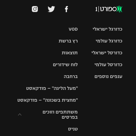
כדורגל ישראלי
VOD
כדורגל עולמי
רץ ברשת
ליגת העל
כדורסל ישראלי
תוצאות
ליגת
ליגה לאומית
האלופות
כדורסל עולמי
לוח שידורים
ליגת ווינר
סל
גביע הטוטו
ענפים נוספים
ברחבה
ליגה
NBA
אירופית
"מעל הליגה" – פודקאסט
ליגה לאומית
ליגיונרים
טניס
יורוליג
ליגה אנגלית
"מחצית בשכונה" – פודקאסט
כדורסל נשים
גביע המדינה
כדוריד
יורוקאפ
ליגה גרמנית
משתתפים וזוכים
בפרסים
מכבי תל
נבחרת
כדורעף
אביב
ישראל
ליגה
טניס
ספרדית
תקנון משתתפים