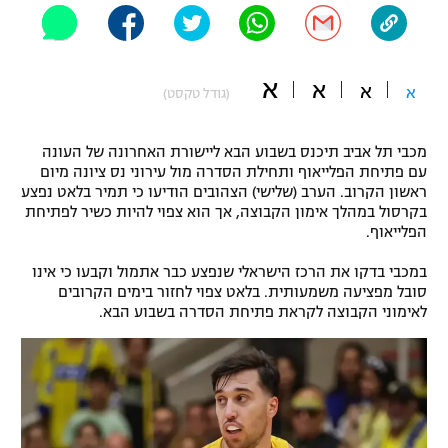
"מחצית בשכונה" – פודקאסט
אופניים
א
א
ספורט מוטורי
א
א
משתתפים וזוכים בפרסים
(גודל טקסט)
כדורמים
מכבי תל אביב תיכנס בשבוע הבא ליישורת האחרונה של העונה
תקנון משתתפים וזוכים בפרסים
טניס
עם פתיחת הפלייאוף ותחילת הסדרה מול עירוני נס ציונה מיום
פוטבול אמריקאי NFL
ראשון הקרוב. הערב (שלישי) הצהובים הודיעו כי תמיר בלאט נפצע
תקנון עבור פעילות אלקטרה
בקרסול במהלך אימון הקבוצה, אך הוא צפוי להיות כשיר לפתיחת
גיימינג E-Sports
הפלייאוף.
בייסבול MLB
תקנון עבור פעילות ספורט 1 – "מרלן"
במכבי בדקו את הרכז הישראלי שנפצע כבר אתמול וקבעו כי אינו
ספורט אתגרי ואקסטרים
סובל מפציעה משמעותית. בלאט צפוי לחזור בימים הקרובים
תנאי שימוש
לאימוני הקבוצה לקראת פתיחת הסדרה בשבוע הבא.
אומנויות לחימה
מדיניות פרטיות
גיימינג E-Sports
תקנון פעילות ספורט 1