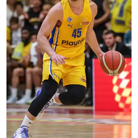
רשיון להקרנה פומבית לבית עסק
הצטרפות לחבילת הערוצים
לוח דרושים – ג'ובנט
תגיות
המגזין