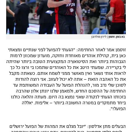
בא בזמן. זוסמן
|
לירון מולדובן
זוסמן אמר לאחר החתימה: "הגעתי להפועל לפני שנתיים ומצאתי
כאן בית, קהילת אוהדים מאוחדת וחזקה, מועדון שמכוון לרמות
הגבוהות ביותר ואת הסיטואציה המקצועית הטובה ביותר שהיתה
לי בקריירה. שמעתי היטב את כל האוהדים שתמכו בי ורצו כל כך
לראות אותי נשאר ואין מאושר ממני לשמח אותם. כשאתה מקבל
את כל האהבה הזאת – אתה לא יכול לעזוב. אני רוצה להודות
לסוכן שלי נדב מור, להנהלת הפועל על העבודה המשותפת עד
החתימה על ההסכם החדש, ולמאמן שלנו יונתן אלון שהרבה
בזכותו הגעתי לנקודה שאני נמצא בה היום. מעתה והלאה כולנו
ביחד מתמקדים במטרה החשובה ביותר – אליפות. יאללה
הפועל!".
הבעלים מתן אדלסון: "יובל מגלם את המהות של הפועל ירושלים