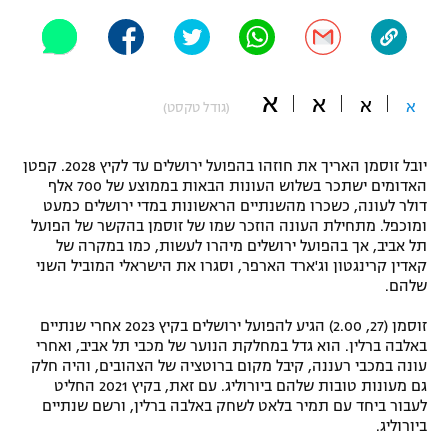
"מחצית בשכונה" – פודקאסט
אופניים
ספורט מוטורי
משתתפים וזוכים בפרסים
א
א
א
א
(גודל טקסט)
כדורמים
תקנון משתתפים וזוכים בפרסים
טניס
יובל זוסמן האריך את חוזהו בהפועל ירושלים עד לקיץ 2028. קפטן
פוטבול אמריקאי NFL
האדומים ישתכר בשלוש העונות הבאות בממוצע של 700 אלף
תקנון עבור פעילות אלקטרה
דולר לעונה, כשכרו מהשנתיים הראשונות במדי ירושלים כמעט
ומוכפל. מתחילת העונה הוזכר שמו של זוסמן בהקשר של הפועל
גיימינג E-Sports
בייסבול MLB
תל אביב, אך בהפועל ירושלים מיהרו לעשות, כמו במקרה של
תקנון עבור פעילות ספורט 1 – "מרלן"
קאדין קרינגטון וג'ארד הארפר, וסגרו את הישראלי המוביל השני
ספורט אתגרי ואקסטרים
שלהם.
תנאי שימוש
זוסמן (27, 2.00) הגיע להפועל ירושלים בקיץ 2023 אחרי שנתיים
אומנויות לחימה
באלבה ברלין. הוא גדל במחלקת הנוער של מכבי תל אביב, ואחרי
מדיניות פרטיות
עונה במכבי רעננה, קיבל מקום ברוטציה של הצהובים, והיה חלק
גיימינג E-Sports
גם מעונות טובות שלהם ביורוליג. עם זאת, בקיץ 2021 החליט
לעבור ביחד עם תמיר בלאט לשחק באלבה ברלין, ורשם שנתיים
תקנון פעילות ספורט 1
ביורוליג.