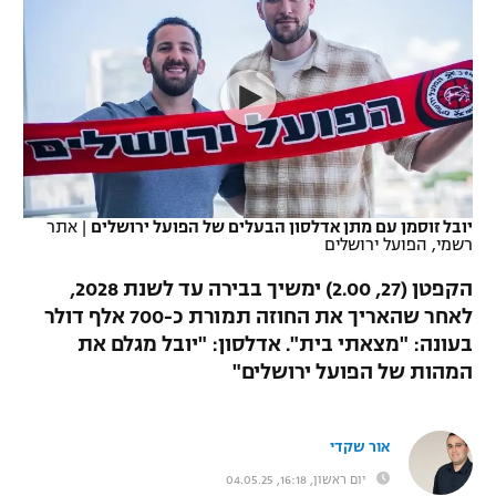
כדורסל נשים
נבחרת ישראל
יורוליג
ליגה ספרדית
טניס
VOD
מכבי תל אביב
מכבי חיפה
יורוקאפ
ליגה איטלקית
כדוריד
הפועל חולון
בית"ר ירושלים
רץ ברשת
ליגה צרפתית
כדורעף
הפועל ירושלים
מכבי תל אביב
ליגה הולנדית
שחייה
תוצאות
יובל זוסמן עם מתן אדלסון הבעלים של הפועל ירושלים
|
אתר
דני אבדיה
הפועל תל אביב
רשמי, הפועל ירושלים
ליגה טורקית
ג'ודו
הקפטן (27, 2.00) ימשיך בבירה עד לשנת 2028,
הפועל חיפה
לוח שידורים
לאחר שהאריך את החוזה תמורת כ-700 אלף דולר
ליגה סינית
אגרוף
בעונה: "מצאתי בית". אדלסון: "יובל מגלם את
הפועל באר שבע
ליגה ברזילאית
המהות של הפועל ירושלים"
ברחבה
ספורט אולימפי
מכבי נתניה
ליגות נוספות
UFC
אור שקדי
"מעל הליגה" – פודקאסט
בני יהודה
יום ראשון, 16:18, 04.05.25
היאבקות WWE