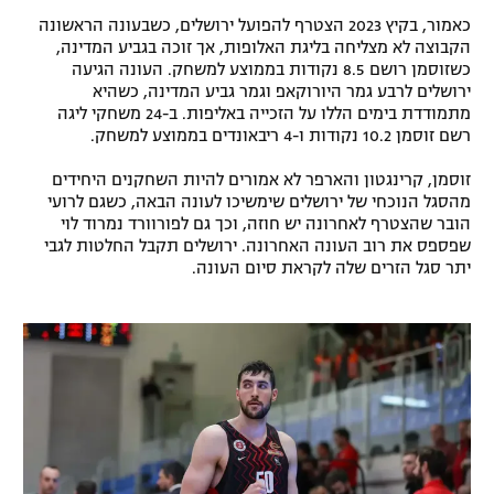
כאמור, בקיץ 2023 הצטרף להפועל ירושלים, כשבעונה הראשונה
רשיון להקרנה פומבית לבית עסק
הקבוצה לא מצליחה בליגת האלופות, אך זוכה בגביע המדינה,
כשזוסמן רושם 8.5 נקודות בממוצע למשחק. העונה הגיעה
הצטרפות לחבילת הערוצים
ירושלים לרבע גמר היורוקאפ וגמר גביע המדינה, כשהיא
מתמודדת בימים הללו על הזכייה באליפות. ב-24 משחקי ליגה
לוח דרושים – ג'ובנט
רשם זוסמן 10.2 נקודות ו-4 ריבאונדים בממוצע למשחק.
זוסמן, קרינגטון והארפר לא אמורים להיות השחקנים היחידים
תגיות
מהסגל הנוכחי של ירושלים שימשיכו לעונה הבאה, כשגם לרועי
הובר שהצטרף לאחרונה יש חוזה, וכך גם לפורוורד נמרוד לוי
המגזין
שפספס את רוב העונה האחרונה. ירושלים תקבל החלטות לגבי
יתר סגל הזרים שלה לקראת סיום העונה.