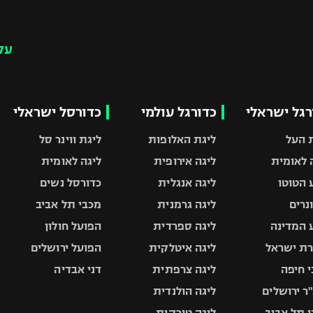
עק
רגל ישראלי
כדורגל עולמי
כדורסל ישראלי
 העל
ליגת האלופות
ליגת ווינר סל
 לאומית
ליגה אירופית
ליגה לאומית
 הטוטו
ליגה אנגלית
כדורסל נשים
ונרים
ליגה גרמנית
מכבי תל אביב
 המדינה
ליגה ספרדית
הפועל חולון
ת ישראל
ליגה איטלקית
הפועל ירושלים
 חיפה
ליגה צרפתית
דני אבדיה
ר ירושלים
ליגה הולנדית
 תל אביב
ליגה טורקית