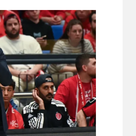
משתתפים וזוכים בפרסים
מכבי ת
הפועל 
תקנון משתתפים וזוכים בפרסים
הפועל 
תקנון עבור פעילות אלקטרה
הפועל 
תקנון עבור פעילות ספורט 1 – "מרלן"
מכבי נ
טניס
בני יהו
גיימינג E-Sports
תנאי שימוש
מדיניות פרטיות
תקנון פעילות ספורט 1
רשיון להקרנה פומבית לבית עסק
הצטרפות לחבילת הערוצים
לוח דרושים – ג'ובנט
תגיות