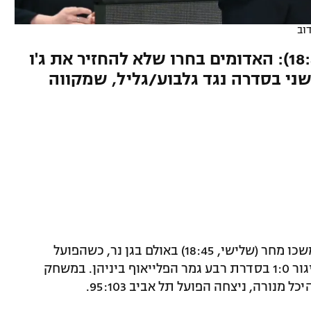
וב
שלישי בפלייאוף ליגת העל (18:45): האדומים בחרו שלא להחזיר את ג'ו
י בסדרה נגד גלבוע/גליל, שמקווה
משחקי הפלייאוף בליגת העל בכדורסל יימשכו מחר (שלישי, 18:45) באולם בגן נר, כשהפועל
גלבוע/גליל תארח את הפועל תל אביב בפיגור 1:0 בסדרת רבע גמר הפלייאוף ביניהן. במשחק
נורה, ניצחה הפועל תל אביב 95:103.