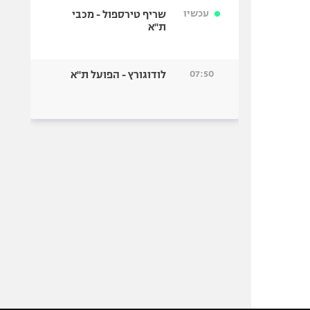
עכשיו
שריף טירספול - מכבי
ת"א
07:50
לודוגורץ - הפועל ת"א