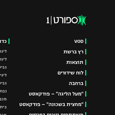
VOD
כדו
רץ ברשת
ליגת
ליגה
תוצאות
גביע
לוח שידורים
ליגי
ברחבה
גביע
נבחר
"מעל הליגה" – פודקאסט
מכבי
"מחצית בשכונה" – פודקאסט
בית"
משתתפים וזוכים בפרסים
מכבי