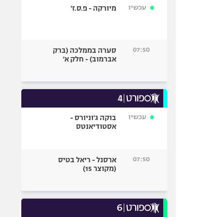
עכשיו
מיורקה - פ.ס.ז'
07:50
סערה בממלכה (ברק
אברמוב) - חלק א'
עכשיו
בוקה ג'וניורס -
אסטודיאנטס
07:50
ארסנל - ריאל בטיס
(מקוצר 15)