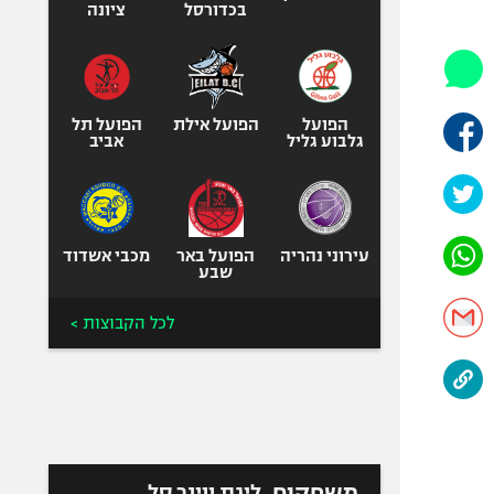
היאבקות WWE
בכדורסל
ציונה
אופניים
ספורט מוטורי
כדורמים
הפועל
הפועל אילת
הפועל תל
פוטבול אמריקאי NFL
גלבוע גליל
אביב
בייסבול MLB
ספורט אתגרי
ואקסטרים
עירוני נהריה
הפועל באר
מכבי אשדוד
אומנויות לחימה
שבע
גיימינג E-Sports
לכל הקבוצות >
משחקים
ליגת ווינר סל