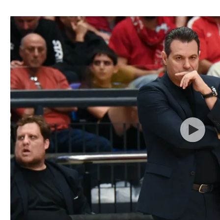
ל אביב
ליגה טורקית
תל אביב
ליגה סינית
חיפה
ליגה ברזילאית
באר שבע
ליגות נוספות
תניה
דה