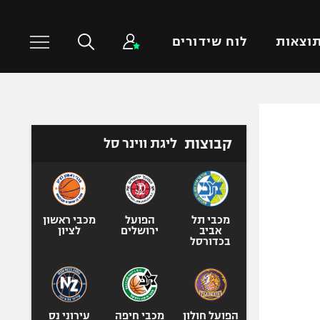
וצאות
לוח שידורים
כדורסל עולמי
ענפים נוספים
קבוצות
ליגת ווינר סל
NBA
טניס
יורוליג
כדוריד
יורוקאפ
כדורעף
שחייה
מכבי תל
הפועל
מכבי ראשון
אביב
ירושלים
לציון
ג'ודו
בכדורסל
אגרוף
ספורט אולימפי
UFC
הפועל חולון
מכבי חיפה
עירוני נס