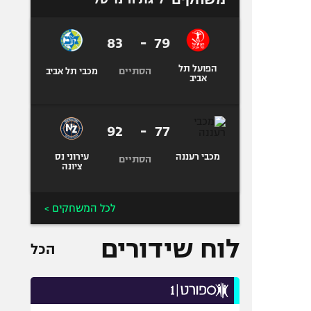
83
-
79
הפועל תל
הסתיים
מכבי תל אביב
אביב
92
-
77
מכבי רעננה
עירוני נס
הסתיים
ציונה
לכל המשחקים >
לוח שידורים
הכל