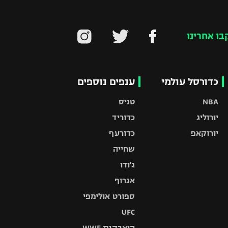
בו אחרינו
כדורסל עולמי
ענפים נוספים
NBA
טניס
יורוליג
כדוריד
יורוקאפ
כדורעף
שחייה
ג'ודו
אגרוף
ספורט אולימפי
UFC
היאבקות WWE