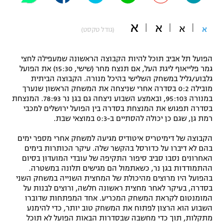
"מחצית בשכונה" – פודקאסט
אופניים
א
א
א
א
(גודל טקסט)
ספורט מוטורי
משתתפים וזוכים בפרסים
הפועל תל אביב תוכל להיות הקבוצה הראשונה שמעפילה לחצי
כדורמים
גמר פלייאוף ליגת העל, אם תנצח מחר (שישי, 15:30) את הפועל
תקנון משתתפים וזוכים בפרסים
גלבוע/גליל במשחק השלישי בהיכל מנורה. הקבוצה הביתית
טניס
מובילה 0:2 בסדרה אחרי שניצחה את המשחק הראשון שנערך
פוטבול אמריקאי NFL
במנורה 95:103, ובאמצע השבוע ניצחה גם בגן נר 78:93. המנצחת
תקנון עבור פעילות אלקטרה
בסדרה תפגוש את המנצחת בסדרה בין הפועל ירושלים למכבי
גיימינג E-Sports
בייסבול MLB
רמת גן, שגם כן יכולה להסתיים ב-0:3 במוצאי שבת.
תקנון עבור פעילות ספורט 1 – "מרלן"
הקבוצה של דימיטריס איטודיס מגיעה למשחק אחרי מספר ימים
ספורט אתגרי ואקסטרים
תנאי שימוש
בהם לא דיברו על כדורסל בהקשר שלה. עיקר הכותרות בימים
האחרונים נסבו סביב סיפור התקיפה של עובדי המועדון בסיום
אומנויות לחימה
ההתמודדות בגן נר, כשאתמול הם מגישים תלונה במשטרה.
בהפועל היו מרוצים מהיכולת של המחצית השנייה במשחק השני
מדיניות פרטיות
גיימינג E-Sports
בסדרה, בעיקר לאחר מחצית ראשונה חלשה, ורוצים לבנות על
המומנטום לקראת המשחק המכריע. אחד המפתחות שדוברו
השבוע הוא הרצון לפתוח את המשחק טוב יותר, כדי להימנע
תקנון פעילות ספורט 1
מתקלות, תוך כדי מחשבה שבסדרות הבאות הפועל לא תוכל