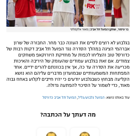
בר טימור, שחקן הפועל תל אביב
|
מאור אלקסלסי
בגלבוע לא רוצים לסיים את העונה כבר מחר. החבורה של שרון
אברהמי הציגה במהלך הסדרה נגד הפועל תל אביב דקות רבות של
כדורסל טוב והצליחו לכפות על מחזיקת היורוקאפ משחקים
צמודים. אם זאת בגלבוע עמודים שהעומק של היריבה והאיכות
מכריעה את הסדרה עד כה, אך אין בכוונתם להרים ידיים. אחד
המפתחות המשמעותיים שבמועדון מדברים עליהם הוא נושא
הקליעה מבחוץ כשבגלבוע יודעים כי יהיו חייבים לקלוע באחוז גבוה
מאוד, כדי לשמור על הסיכוי להפתעה גדולה.
עוד באותו נושא:
הפועל גלבוע/גליל
,
הפועל תל אביב כדורסל
מה דעתך על הכתבה?