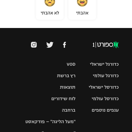
אהבתי
לא אהבתי
כדורגל ישראלי
VOD
כדורגל עולמי
רץ ברשת
ליגת העל
כדורסל ישראלי
תוצאות
ליגת
ליגה לאומית
האלופות
כדורסל עולמי
לוח שידורים
ליגת ווינר
סל
גביע הטוטו
ענפים נוספים
ברחבה
ליגה
NBA
אירופית
"מעל הליגה" – פודקאסט
ליגה לאומית
ליגיונרים
טניס
יורוליג
ליגה אנגלית