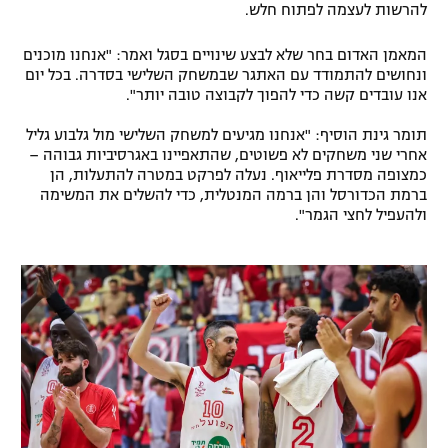
להרשות לעצמה לפתוח חלש.
רשיון להקרנה פומבית לבית עסק
המאמן האדום בחר שלא לבצע שינויים בסגל ואמר: "אנחנו מוכנים
הצטרפות לחבילת הערוצים
ונחושים להתמודד עם האתגר שבמשחק השלישי בסדרה. בכל יום
אנו עובדים קשה כדי להפוך לקבוצה טובה יותר".
לוח דרושים – ג'ובנט
תומר גינת הוסיף: "אנחנו מגיעים למשחק השלישי מול גלבוע גליל
אחרי שני משחקים לא פשוטים, שהתאפיינו באגרסיביות גבוהה –
תגיות
כמצופה מסדרת פלייאוף. נעלה לפרקט במטרה להתעלות, הן
ברמת הכדורסל והן ברמה המנטלית, כדי להשלים את המשימה
ולהעפיל לחצי הגמר".
המגזין