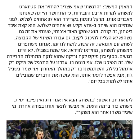
המאמן המשיך: "הרגשתי שאני שצריך להחזיר את סטיוארט
רשיון להקרנה פומבית לבית עסק
למשחק למרות ארבע העבירות, כי התחושה הייתה שאנחנו
מאבדים אותו. מרקל ג'ונסון בקריירה הוא 37 אחוזים לשלוש. לפני
הצטרפות לחבילת הערוצים
שנתיים הוא שיחק ב-VTB וקלע 45 אחוזים לשלוש. הוא קצת איבד
ביטחון, זה קורה. הוא שחקן מאוד איכותי, טענתי את זה גם
לוח דרושים – ג'ובנט
כשהוא לא הצליח להיכנס לקצב. גם עבורו השינוי של הקבוצה,
לשחק עם אונואקו, זה קשה. לוקח לנו זמן. אנחנו משתפרים
ממשחק למשחק, מווידאו לווידאו. אני שמח בשבילו. לא היינו
תגיות
רגועים. בסוף ג'ון מיקס לקח זריקה שהוא לוקח מתחילת הקריירה
שלו. זה הטיקט שלו. אני בוטח בו. עבדנו על התרגיל של מיקס רק
המגזין
אתמול בלילה, והשתמשנו בו רק במהלך האחרון. אני שמח בשביל
ג'ון, אבל אפשר לתאר אותו, הוא עושה את הדברים שמובילים
אותו לשלמות בכל יום".
לקראת יום ראשון: "במשחק הבא אין אנדרדוג ואין פייבוריטית.
משחק כזה ברמה הזאת, אי אפשר לתאר אותו בצורה אחרת. מי
שיגיד משהו אחר הוא משקר".