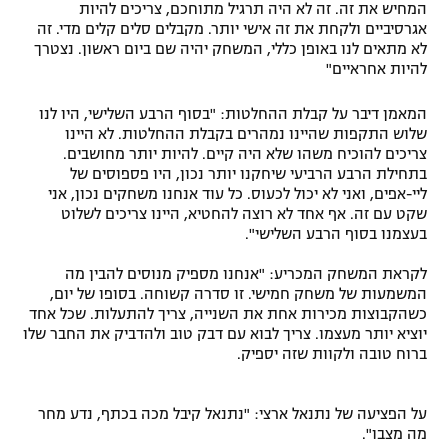
המחיש את זה. זה לא היה תרגיל מתוחכם, צריכים להיות
אגרסיביים ולקחת את זה אישי יותר. מקבלים סלים קלים מדי. זה
לא מתאים לנו באופן כללי, המשחק יהיה שם ביום ראשון. נצטרך
להיות אחראיים"
המאמן דיבר על קבלת ההחלטות: "בסוף הרבע השלישי, היו לנו
שלוש התקפות שהיינו נמהרים בקבלת ההחלטות. לא היינו
צריכים להוכיח משהו שלא היה קיים. להיות יותר מחושבים.
בתחילת הרבע הרביעי שיחקנו יותר נכון, היו פספוסים של
ליי-אפים, ואני לא יכול לכעוס. כל עוד אנחנו משחקים נכון, אני
שקט עם זה. אף אחד לא רוצה להחטיא, היינו צריכים לשלוט
בעצמנו בסוף הרבע השלישי".
לקראת המשחק המכריע: "אנחנו מספיק מנוסים להבין מה
המשמעות של משחק חמישי. זו סדרה קשוחה. בסופו של יום,
כשהקבוצות מכירות אחת את השנייה, צריך להתעלות. שכל אחד
יוציא יותר מעצמו. צריך לבוא עם דבק טוב ולהדביק את החבר שלו
ברוח טובה ולקוות שזה יספיק.
על הפציעה של נתנאל ארצי: "נתנאל קיבל מכה בכתף, נדע מחר
מה מצבו".