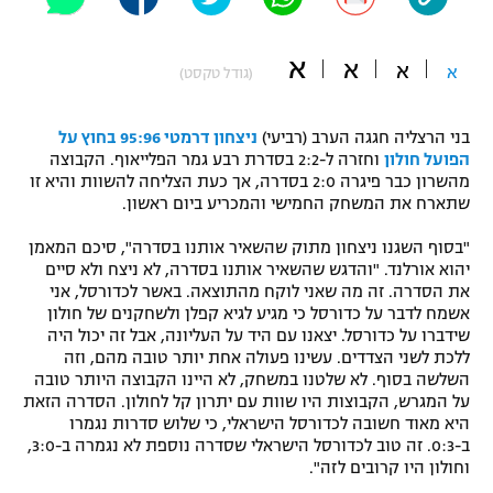
"מחצית בשכונה" – פודקאסט
אופניים
א
א
א
א
(גודל טקסט)
ספורט מוטורי
משתתפים וזוכים בפרסים
בני הרצליה חגגה הערב (רביעי)
ניצחון דרמטי 95:96 בחוץ על
כדורמים
הפועל חולון
וחזרה ל-2:2 בסדרת רבע גמר הפלייאוף. הקבוצה
תקנון משתתפים וזוכים בפרסים
טניס
מהשרון כבר פיגרה 2:0 בסדרה, אך כעת הצליחה להשוות והיא זו
פוטבול אמריקאי NFL
שתארח את המשחק החמישי והמכריע ביום ראשון.
תקנון עבור פעילות אלקטרה
"בסוף השגנו ניצחון מתוק שהשאיר אותנו בסדרה", סיכם המאמן
גיימינג E-Sports
בייסבול MLB
יהוא אורלנד. "והדגש שהשאיר אותנו בסדרה, לא ניצח ולא סיים
תקנון עבור פעילות ספורט 1 – "מרלן"
את הסדרה. זה מה שאני לוקח מהתוצאה. באשר לכדורסל, אני
ספורט אתגרי ואקסטרים
אשמח לדבר על כדורסל כי מגיע לגיא קפלן ולשחקנים של חולון
תנאי שימוש
שידברו על כדורסל. יצאנו עם היד על העליונה, אבל זה יכול היה
ללכת לשני הצדדים. עשינו פעולה אחת יותר טובה מהם, וזה
אומנויות לחימה
השלשה בסוף. לא שלטנו במשחק, לא היינו הקבוצה היותר טובה
מדיניות פרטיות
על המגרש, הקבוצות היו שוות עם יתרון קל לחולון. הסדרה הזאת
גיימינג E-Sports
היא מאוד חשובה לכדורסל הישראלי, כי שלוש סדרות נגמרו
ב-0:3. זה טוב לכדורסל הישראלי שסדרה נוספת לא נגמרה ב-3:0,
תקנון פעילות ספורט 1
וחולון היו קרובים לזה".