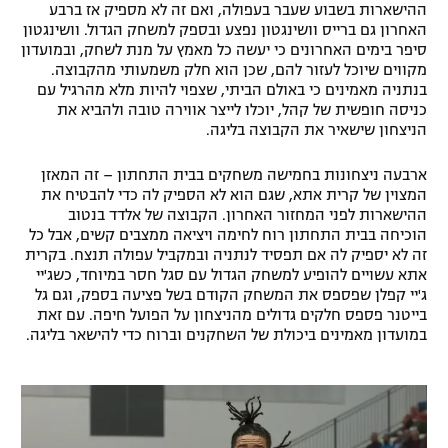
ההישארות בשבוע שעבר בעפולה, ואם זה לא מספיק אז ברבע
רשיון להקרנה פומבית לבית עסק
האחרון גם ברייס וושינגטון נפצע ובספק למשחק הגדול. וושינגטון
סיפר בימים האחרונים כי יעשה כל מאמץ על מנת לשחק, ובמועדון
מקווים שיוכל לעזור להם, שכן הוא חלק משמעותי מהקבוצה.
הצטרפות לחבילת הערוצים
בנתניה מאמינים כי באולם הביתי, שצפוי להיות מלא מהרגיל עם
כניסה חופשית של קהל, יוכלו לייצר אווירה טובה ולהביא את
לוח דרושים – ג'ובנט
הניצחון שישאיר את הקבוצה בליגה.
תגיות
ארבעה ניצחונות בחמישה משחקים בבית התחתון – זה המאזן
המצוין של קרית אתא, שגם הוא לא הספיק לה כדי להבטיח את
ההישארות לפני המחזור האחרון. הקבוצה של אלדד בנטוב
המגזין
הוכיחה בבית התחתון רוח לחימה ויציאה ממצבים קשים, אבל כל
זה לא יספיק לה אם תפסיד לנתניה ובמקביל עפולה תנצח. בקרית
אתא עשויים להופיע למשחק הגדול עם סגל חסר במיוחד, כשג'יי
ג'יי קפלן שפספס את המשחק הקודם בשל פציעה בספק, וגם גל
בייטנר פספס חלקים גדולים מהניצחון על הפועל חיפה. עם זאת
במועדון מאמינים ביכולת של השחקנים וברוח כדי להישאר בליגה.