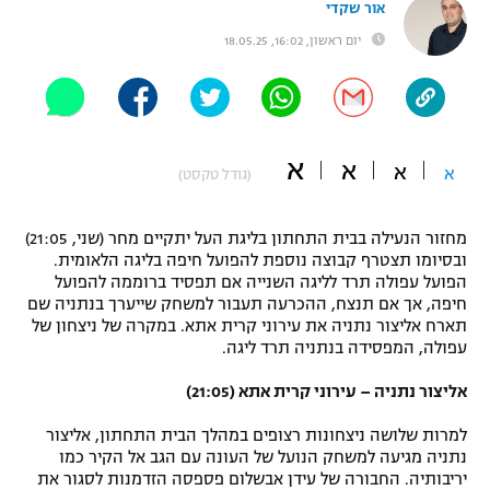
אור שקדי
"מחצית בשכונה" – פודקאסט
יום ראשון, 16:02, 18.05.25
אופניים
ספורט מוטורי
משתתפים וזוכים בפרסים
כדורמים
א
א
תקנון משתתפים וזוכים בפרסים
א
א
טניס
(גודל טקסט)
פוטבול אמריקאי NFL
תקנון עבור פעילות אלקטרה
מחזור הנעילה בבית התחתון בליגת העל יתקיים מחר (שני, 21:05)
גיימינג E-Sports
בייסבול MLB
ובסיומו תצטרף קבוצה נוספת להפועל חיפה בליגה הלאומית.
תקנון עבור פעילות ספורט 1 – "מרלן"
הפועל עפולה תרד לליגה השנייה אם תפסיד ברוממה להפועל
חיפה, אך אם תנצח, ההכרעה תעבור למשחק שייערך בנתניה שם
ספורט אתגרי ואקסטרים
תנאי שימוש
תארח אליצור נתניה את עירוני קרית אתא. במקרה של ניצחון של
עפולה, המפסידה בנתניה תרד ליגה.
אומנויות לחימה
אליצור נתניה – עירוני קרית אתא (21:05)
מדיניות פרטיות
גיימינג E-Sports
למרות שלושה ניצחונות רצופים במהלך הבית התחתון, אליצור
נתניה מגיעה למשחק הנועל של העונה עם הגב אל הקיר כמו
תקנון פעילות ספורט 1
יריבותיה. החבורה של עידן אבשלום פספסה הזדמנות לסגור את