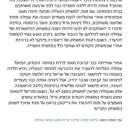
שהוביל אותה לרדת לליגה השנייה כבר לפני ארבעה משחקים
בבית התחתון. עם זאת, למשחק הנעילה מגיעה חיפה מעט
אופטימית אחרי שהצליחה לנצח פעמיים העונה את עפולה מתוך
שלושה משחקים, כולל ניצחון גדול בסיבוב השני ברוממה. בחיפה
סיפרו כי השחקנים לא יגיעו להיות הצגה במשחק ההישארות של
עפולה ויבואו להילחם על הכבוד שלהם. ג'קינן גאנט צפוי להמשיך
להיעדר, כשגם דקות המשחק של דיאנדרה פינקני לא ברורות
אחרי שבמשחק הקודם לא שותף כלל במחצית השנייה.
אחרי שהייתה כבר קרובה מאוד לרדת במחזור הקודם, הפועל
עפולה הצליחה להעביר את ההכרעה למחזור הנעילה, והיא תלויה
בעצמה כדי להישאר. הקבוצה של אריאל בית הלחמי זקוקה
לניצחון נגד קבוצה שכבר ירדה, אבל ניצחה אותה כבר פעמיים
העונה, והיא תישאר לעונה שלישית ברציפות בליגה הראשונה.
אלא שעפולה מגיעה למשחק במצב לא קל, כשגם מוריאל לוטאטי
נפצע בשנית במשחק הקודם ובספק גדול. במועדון עושים
מאמצים על מנת להכשיר את ג'ייקובן בראון על מנת שיוכל לשחק
במשחק הקריטי.
עוד באותו נושא:
אליצור נתניה
,
אליצור קרית אתא
,
הפועל עפולה