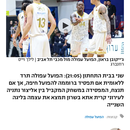
כדורסל נשים
נבחרת ישראל
יורוליג
ליגה ספרדית
טניס
VOD
מכבי תל אביב
מכבי חיפה
יורוקאפ
ליגה איטלקית
כדוריד
הפועל חולון
בית"ר ירושלים
רץ ברשת
ליגה צרפתית
כדורעף
הפועל ירושלים
מכבי תל אביב
ליגה הולנדית
שחייה
תוצאות
ג'ייקובן בראון, הפועל עפולה מול מכבי תל אביב
|
לילך וייס
דני אבדיה
הפועל תל אביב
רוזנברג
ליגה טורקית
ג'ודו
שני בבית התחתון (21:05): הפועל עפולה תרד
הפועל חיפה
לוח שידורים
ללאומית אם תפסיד ברוממה להפועל חיפה, אך אם
ליגה סינית
אגרוף
תנצח, המפסידה במשחק המקביל בין אליצור נתניה
הפועל באר שבע
ליגה ברזילאית
לעירוני קרית אתא בשרון תמצא את עצמה בליגה
ברחבה
ספורט אולימפי
השנייה
מכבי נתניה
ליגות נוספות
UFC
קבוצות:
הפועל עפולה
"מעל הליגה" – פודקאסט
בני יהודה
היאבקות WWE