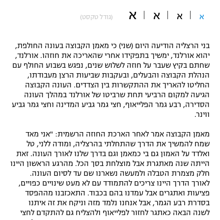
א
"מחצית בשכונה" – פודקאסט
א
א
א
(גודל טקסט)
אופניים
ספורט מוטורי
משתתפים וזוכים בפרסים
בני הרצליה הודיעה היום (שני) כי מאמן הקבוצה בעונה החולפת,
יהוא אורלנד, ימשיך בתפקידו אחרי שהאריכה את חוזהו. אורלנד,
שחתם בקיץ שעבר על חוזה לשלוש שנים, נפגש בשבוע החולף עם
כדורמים
תקנון משתתפים וזוכים בפרסים
הנהלת הקבוצה והבעלים, ובעקבות שביעות הרצן מעבודתו,
טניס
החליטו להאריך את ההתקשרות בין הצדדים. העונה הקבוצה
פוטבול אמריקאי NFL
הגיעה למקום הרביעי תחת שרביטו של אורלנד במהלך העונה
תקנון עבור פעילות אלקטרה
הסדירה, רבע גמר הפלייאוף, חצי גמר גביע המדינה וחצי גמר גביע
גיימינג E-Sports
בייסבול MLB
ווינר.
תקנון עבור פעילות ספורט 1 – "מרלן"
מאמן הקבוצה אמר לאחר הארכת החוזה הרשמית: "אני מאד
ספורט אתגרי ואקסטרים
שמח להמשיך את הדרך שהתחלתי בהרצליה, ומודה ללני, טל
תנאי שימוש
ואלדד על האמון גם בי כמאמן וגם בדרך שלנו לאורך העונה. זאת
אומנויות לחימה
הייתה שנה מאתגרת אבל מוצלחת בסך הכל. מהרגע הראשון היינו
חלק מצמרת הטבלה ולמעשה נשארנו שם עד לסיום העונה.
מדיניות פרטיות
לאורך הדרך היינו צריכים להתמודד עם לא מעט שינויים כפויים,
גיימינג E-Sports
פציעות ואתגרים אבל עמדנו בהם בכבוד. התאכזבנו מההפסד
בסדרת רבע הגמר, אבל אנחנו נלמד מזה וניקח את זה איתנו
תקנון פעילות ספורט 1
לשנה הבאה כאתגר לחזור לפלייאוף ולהצליח גם להתקדם לחצי