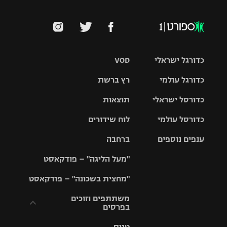
כדורגל ישראלי
VOD
כדורגל עולמי
רץ ברשת
ליגת העל
כדורסל ישראלי
תוצאות
ליגת
ליגה לאומית
האלופות
כדורסל עולמי
לוח שידורים
ליגת ווינר
סל
גביע הטוטו
ענפים נוספים
ברחבה
ליגה
NBA
אירופית
"מעל הליגה" – פודקאסט
ליגה לאומית
ליגיונרים
טניס
יורוליג
ליגה אנגלית
"מחצית בשכונה" – פודקאסט
כדורסל נשים
גביע המדינה
כדוריד
יורוקאפ
ליגה גרמנית
משתתפים וזוכים
בפרסים
מכבי תל
נבחרת
כדורעף
אביב
ישראל
ליגה
טניס