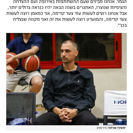
הגמר. אנחנו מבינים שעם ההשתתפות באירופה ועם ההצלחה
רשיון להקרנה פומבית לבית עסק
והציפיות שנוצרו, האתגרים בשנה הבאה יהיו כנראה גדולים יותר,
אבל אנחנו רוצים לעשות עוד צעד קדימה, אני כמאמן רוצה לעשות
צעד קדימה, והמועדון רוצה לעשות את זה ואני מקווה שנצליח
הצטרפות לחבילת הערוצים
בכך".
לוח דרושים – ג'ובנט
תגיות
המגזין
ימשיך? אורלנד
|
דני מרון