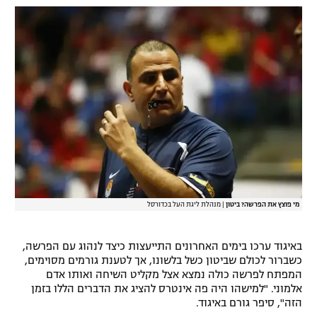
רשיון להקרנה פומבית לבית עסק
הצטרפות לחבילת הערוצים
לוח דרושים – ג'ובנט
תגיות
המגזין
מי פוצץ את הפרשה? ביטון
|
מנהלת ליגת העל בכדורסל
באיגוד ערכו בימים האחרונים התייעצות כיצד לנהוג עם הפרשה,
כשברור לכולם שביטון כשל בלשונו, אך לטענת גורמים מסוימים,
המפתח לפרשה כולה נמצא אצל מקליט השיחה ואותו אדם
אלמוני. "למישהו היה פה אינטרס להציג את הדברים הללו בזמן
הזה", סיפר גורם באיגוד.