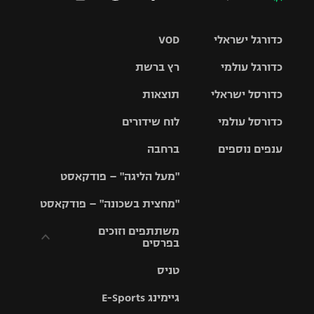
כדורגל ישראלי
VOD
כדורגל עולמי
רץ ברשת
ליגת העל
כדורסל ישראלי
תוצאות
ליגת
ליגה לאומית
האלופות
כדורסל עולמי
לוח שידורים
ליגת ווינר
סל
גביע הטוטו
ענפים נוספים
ברחבה
ליגה
NBA
אירופית
"מעל הליגה" – פודקאסט
ליגה לאומית
ליגיונרים
טניס
יורוליג
ליגה אנגלית
"מחצית בשכונה" – פודקאסט
כדורסל נשים
גביע המדינה
כדוריד
יורוקאפ
ליגה גרמנית
משתתפים וזוכים
בפרסים
מכבי תל
נבחרת
כדורעף
אביב
ישראל
ליגה
טניס
ספרדית
תקנון משתתפים
שחייה
הפועל חולון
מכבי חיפה
וזוכים בפרסים
גיימינג E-Sports
ליגה