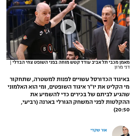
כדורסל נשים
נבחרת ישראל
יורוליג
ליגה ספרדית
טניס
VOD
מכבי תל אביב
מכבי חיפה
יורוקאפ
ליגה איטלקית
כדוריד
הפועל חולון
בית"ר ירושלים
רץ ברשת
ליגה צרפתית
כדורעף
הפועל ירושלים
מכבי תל אביב
ליגה הולנדית
שחייה
תוצאות
מאמן מכבי תל אביב עודד קטש מוחה בפני השופט צחי הבדלי
|
דני אבדיה
הפועל תל אביב
דני מרון
ליגה טורקית
ג'ודו
באיגוד הכדורסל עשויים לפנות למשטרה, שתחקור
הפועל חיפה
לוח שידורים
מי הקליט את יו"ר איגוד השופטים, ומי הוא האלמוני
ליגה סינית
אגרוף
שהגיע לביתם של בכירים כדי להשמיע את
הפועל באר שבע
ליגה ברזילאית
ההקלטות לפני המשחק הגורלי בארנה (רביעי,
ברחבה
ספורט אולימפי
20:50)
מכבי נתניה
ליגות נוספות
UFC
"מעל הליגה" – פודקאסט
בני יהודה
אור שקדי
היאבקות WWE