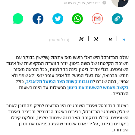
יום רביעי, 11:35, 28.05.25
"מחצית בשכונה" – פודקאסט
אופניים
ספורט מוטורי
משתתפים וזוכים בפרסים
א
א
א
א
(גודל טקסט)
כדורמים
תקנון משתתפים וזוכים בפרסים
טניס
פוטבול אמריקאי NFL
עולם הכדורסל הישראלי רועש מאז אתמול (שלישי) בבוקר עם
תקנון עבור פעילות אלקטרה
חשיפת הקלטתו של משה ביטון, יו"ר הוועדה המקצועית של איגוד
גיימינג E-Sports
השופטים, בגלי צה"ל. ביטון כינה בהקלטות, ככל הנראה מאזור
בייסבול MLB
תקנון עבור פעילות ספורט 1 – "מרלן"
חודש פברואר, את בעלי הפועל תל אביב עופר ינאי "לא שפוי ולא
אפוי", במה שגרם ל
תגובות קשות מצד הפועל תל אביב,
כולל
ספורט אתגרי ואקסטרים
בקשה מאמש להשעות את ביטון
מפעילות עד היום בשעות
תנאי שימוש
הצהריים.
אומנויות לחימה
באיגוד הכדורסל ואיגוד השופטים היו מודעים לחלק מהתוכן לאחר
מדיניות פרטיות
שחלק משופטי הכדורסל, בכירים באיגוד הכדורסל ובכירים באיגוד
גיימינג E-Sports
השופטים, קיבלו בתקופה האחרונה שיחות טלפון, וחלקם קיבלו
ביקורים בביתם, על ידי אדם אלמוני שהציג בפניהם את תוכן
תקנון פעילות ספורט 1
השיחות.