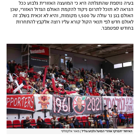
בעיה נוספת שהתגלתה היא כי המועצה האזורית גלבוע ככל
רשיון להקרנה פומבית לבית עסק
הנראה לא תוכל לתרום ניקוד להקמת האולם הגדול האזורי, שכן
האולם בגן נר עולה על 1,500 מקומות, והיא לא זכאית בשלב זה
לאולם חדש לפי תנאי הקול קורא עליו רוצה אלקבץ להתחרות
הצטרפות לחבילת הערוצים
בחודש ספטמבר.
לוח דרושים – ג'ובנט
תגיות
המגזין
האיחוד יתפרק? אוהדי הפועל גלבוע/גליל
|
מאור אלקסלסי