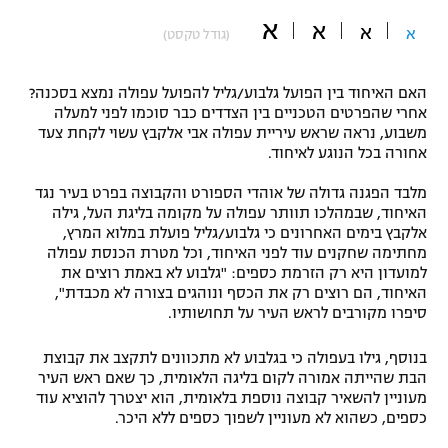
א
"מחצית בשכונה" – פודקאסט
א
א
א
(גודל טקסט)
אופניים
ספורט מוטורי
משתתפים וזוכים בפרסים
האם האיחוד בין הפועל גלבוע/גליל להפועל עפולה נמצא בסכנה?
אחרי שהפרטים הטכניים בין הצדדים כבר סוכמו לפני למעלה
משבוע, נראה שראש עיריית עפולה אבי אלקבץ עשוי לקחת צעד
כדורמים
תקנון משתתפים וזוכים בפרסים
אחורה בכל הנוגע לאיחוד.
טניס
פוטבול אמריקאי NFL
מלבד הפגנה גדולה של אוהדי הספורט והקבוצה בפרט בעיר נגד
תקנון עבור פעילות אלקטרה
האיחוד, שבמהלכו תוותר עפולה על מקומה בליגת העל, גילה
גיימינג E-Sports
בייסבול MLB
אלקבץ בימים האחרונים כי גלבוע/גליל פועלת במלוא המרץ,
תקנון עבור פעילות ספורט 1 – "מרלן"
מחתימה שחקנים עוד לפני האיחוד, וכל מטרת הכנסת עפולה
למועדון היא רק הזרמת כספים: "גלבוע לא באמת רוצים את
ספורט אתגרי ואקסטרים
האיחוד, הם רוצים רק את הכסף ונוהגים בצורה לא מכבדת",
תנאי שימוש
סיפרו מקורבים לראש העיר על תחושותיו.
אומנויות לחימה
בנוסף, גילו בעפולה כי בגלבוע לא מתכוונים לתקצב את קבוצת
מדיניות פרטיות
גיימינג E-Sports
הבת שהייתה אמורה לקום בליגה הלאומית, כך שאם ראש העיר
מעוניין להשאיר קבוצה נוספת בלאומית, הוא יצטרך להוציא עוד
כספים, כשהוא לא מעוניין לשפוך כספים ללא היכר.
תקנון פעילות ספורט 1