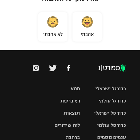
אהבתי
לא אהבתי
כדורגל ישראלי
VOD
כדורגל עולמי
רץ ברשת
ליגת העל
כדורסל ישראלי
תוצאות
ליגת
ליגה לאומית
האלופות
כדורסל עולמי
לוח שידורים
ליגת ווינר
סל
גביע הטוטו
ענפים נוספים
ברחבה
ליגה