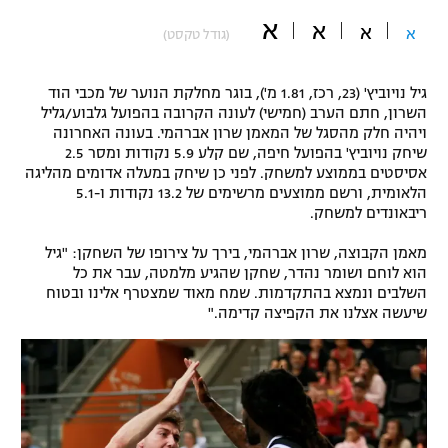
א
"מחצית בשכונה" – פודקאסט
א
א
א
(גודל טקסט)
אופניים
ספורט מוטורי
משתתפים וזוכים בפרסים
גיל נויוביץ' (23, רכז, 1.81 מ'), בוגר מחלקת הנוער של מכבי הוד
השרון, חתם הערב (חמישי) לעונה הקרובה בהפועל גלבוע/גליל
ויהיה חלק מהסגל של המאמן שרון אברהמי. בעונה האחרונה
כדורמים
תקנון משתתפים וזוכים בפרסים
שיחק נויוביץ' בהפועל חיפה, שם קלע 5.9 נקודות ומסר 2.5
טניס
אסיסטים בממוצע למשחק. לפני כן שיחק במעלה אדומים מהליגה
פוטבול אמריקאי NFL
הלאומית, ורשם ממוצעים מרשימים של 13.2 נקודות ו-5.1
תקנון עבור פעילות אלקטרה
ריבאונדים למשחק.
גיימינג E-Sports
בייסבול MLB
תקנון עבור פעילות ספורט 1 – "מרלן"
מאמן הקבוצה, שרון אברהמי, בירך על צירופו של השחקן: "גיל
הוא לוחם ושומר נהדר, שחקן שהגיע מלמטה, עבר את כל
ספורט אתגרי ואקסטרים
השלבים ונמצא בהתקדמות. שמח מאוד שמצטרף אלינו ובטוח
תנאי שימוש
שיעשה אצלנו את הקפיצה קדימה."
אומנויות לחימה
מדיניות פרטיות
גיימינג E-Sports
תקנון פעילות ספורט 1