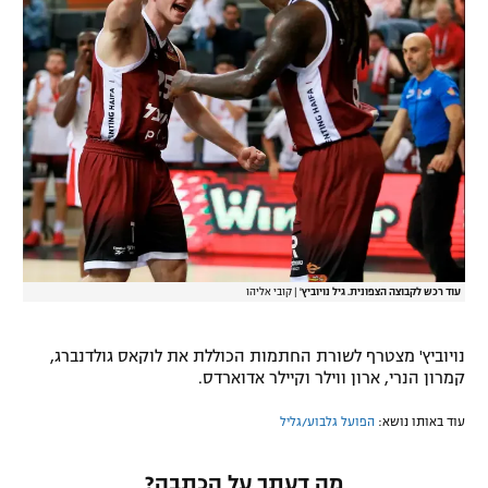
רשיון להקרנה פומבית לבית עסק
הצטרפות לחבילת הערוצים
לוח דרושים – ג'ובנט
תגיות
המגזין
עוד רכש לקבוצה הצפונית. גיל נויוביץ'
|
קובי אליהו
נויוביץ' מצטרף לשורת החתמות הכוללת את לוקאס גולדנברג,
קמרון הנרי, ארון ווילר וקיילר אדוארדס.
עוד באותו נושא:
הפועל גלבוע/גליל
מה דעתך על הכתבה?