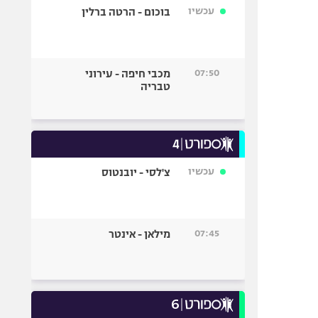
עכשיו
בוכום - הרטה ברלין
07:50
מכבי חיפה - עירוני
טבריה
עכשיו
צ'לסי - יובנטוס
07:45
מילאן - אינטר