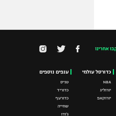
בו אחרינו
כדורסל עולמי
ענפים נוספים
NBA
טניס
יורוליג
כדוריד
יורוקאפ
כדורעף
שחייה
ג'ודו