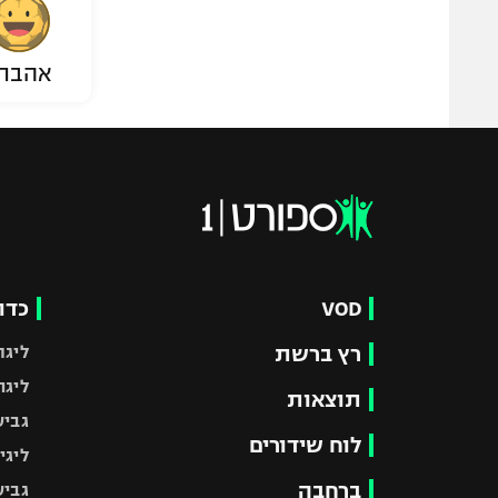
אהבת
VOD
כדו
רץ ברשת
ליגת
ליגה
תוצאות
גביע
לוח שידורים
ליגי
ברחבה
גביע