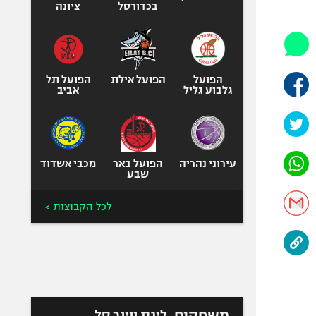
היאבקות WWE
בכדורסל
ציונה
אופניים
ספורט מוטורי
כדורמים
הפועל
הפועל אילת
הפועל תל
פוטבול אמריקאי NFL
גלבוע גליל
אביב
בייסבול MLB
ספורט אתגרי
ואקסטרים
עירוני נהריה
הפועל באר
מכבי אשדוד
אומנויות לחימה
שבע
גיימינג E-Sports
לכל הקבוצות >
משחקים
ליגת ווינר סל