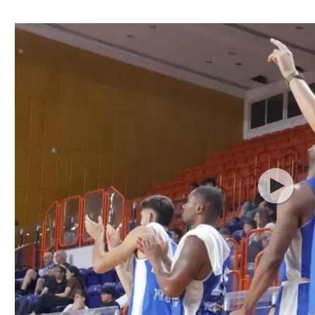
ל אביב
ליגה טורקית
תל אביב
ליגה סינית
חיפה
ליגה ברזילאית
באר שבע
ליגות נוספות
תניה
דה