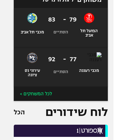
83
-
79
הפועל תל
הסתיים
מכבי תל אביב
אביב
92
-
77
מכבי רעננה
עירוני נס
הסתיים
ציונה
לכל המשחקים >
לוח שידורים
הכל