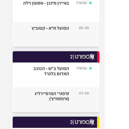
עכשיו
באיירן מינכן - אסטון וילה
07:45
הפועל ת"א - קטוביץ
עכשיו
הפועל ב"ש - הכוכב
האדום בלגרד
07:50
סיפורי הפרמיירליג
(איפסוויץ')