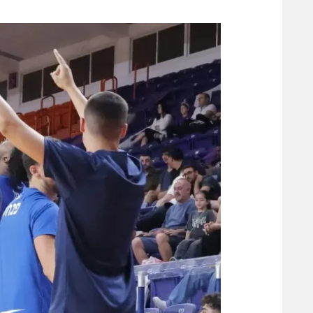
משתתפים וזוכים בפרסים
מכבי ת
הפועל 
תקנון משתתפים וזוכים בפרסים
הפועל 
תקנון עבור פעילות אלקטרה
הפועל 
תקנון עבור פעילות ספורט 1 – "מרלן"
מכבי נ
טניס
בני יהו
גיימינג E-Sports
תנאי שימוש
מדיניות פרטיות
תקנון פעילות ספורט 1
רשיון להקרנה פומבית לבית עסק
הצטרפות לחבילת הערוצים
לוח דרושים – ג'ובנט
תגיות