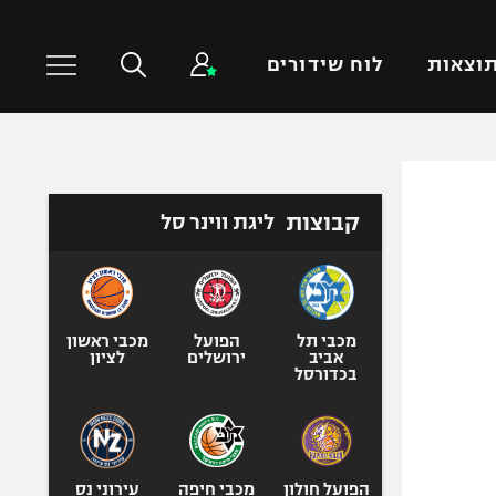
וצאות
לוח שידורים
כדורסל עולמי
ענפים נוספים
קבוצות
ליגת ווינר סל
NBA
טניס
יורוליג
כדוריד
יורוקאפ
כדורעף
שחייה
מכבי תל
הפועל
מכבי ראשון
אביב
ירושלים
לציון
ג'ודו
בכדורסל
אגרוף
ספורט אולימפי
UFC
הפועל חולון
מכבי חיפה
עירוני נס