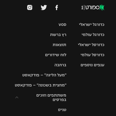
כדורגל ישראלי
VOD
כדורגל עולמי
רץ ברשת
ליגת העל
כדורסל ישראלי
תוצאות
ליגת
ליגה לאומית
האלופות
כדורסל עולמי
לוח שידורים
ליגת ווינר
סל
גביע הטוטו
ענפים נוספים
ברחבה
ליגה
NBA
אירופית
"מעל הליגה" – פודקאסט
ליגה לאומית
ליגיונרים
טניס
יורוליג
ליגה אנגלית
"מחצית בשכונה" – פודקאסט
כדורסל נשים
גביע המדינה
כדוריד
יורוקאפ
ליגה גרמנית
משתתפים וזוכים
בפרסים
מכבי תל
נבחרת
כדורעף
אביב
ישראל
ליגה
טניס
ספרדית
תקנון משתתפים