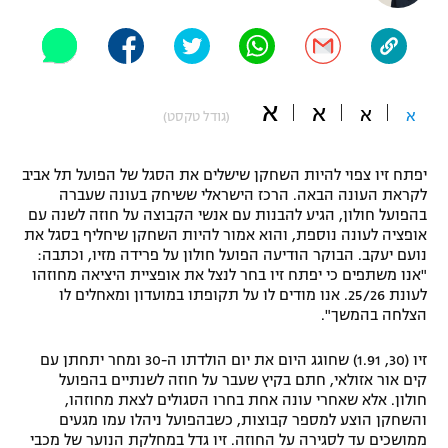
"מחצית בשכונה" – פודקאסט
אופניים
ספורט מוטורי
משתתפים וזוכים בפרסים
א
א
א
א
(גודל טקסט)
כדורמים
תקנון משתתפים וזוכים בפרסים
טניס
יפתח זיו צפוי להיות השחקן שישלים את הסגל של הפועל תל אביב
פוטבול אמריקאי NFL
לקראת העונה הבאה. הרכז הישראלי ששיחק בעונה שעברה
תקנון עבור פעילות אלקטרה
בהפועל חולון, הגיע להבנות עם אנשי הקבוצה על חוזה לשנה עם
גיימינג E-Sports
בייסבול MLB
אופציה לעונה נוספת, והוא אמור להיות השחקן שיחליף בסגל את
תקנון עבור פעילות ספורט 1 – "מרלן"
נועם יעקב. הבוקר הודיעה הפועל חולון על פרידה מזיו, וכתבה:
"אנו משתפים כי יפתח זיו בחר לנצל את אופציית היציאה מחוזהו
ספורט אתגרי ואקסטרים
לעונת 25/26. אנו מודים לו על תקופתו במועדון ומאחלים לו
תנאי שימוש
הצלחה בהמשך".
אומנויות לחימה
זיו (30, 1.91) שחוגג היום את יום הולדתו ה-30 ומחר יתחתן עם
מדיניות פרטיות
גיימינג E-Sports
קים אור אזולאי, חתם בקיץ שעבר על חוזה לשנתיים בהפועל
חולון. אלא שאחרי עונה אחת בחרו הסגולים לצאת מחוזהו,
והשחקן הוצע למספר קבוצות, כשבהפועל ניהלו עמו מגעים
תקנון פעילות ספורט 1
ממושכים עד לסגירה על החוזה. זיו גדל במחלקת הנוער של מכבי