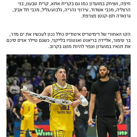
חיפה, ושיחק במועדון כמו גם בקרית אתא, קרית טבעון, בני
רשיון להקרנה פומבית לבית עסק
הרצליה, מכבי אשדוד, עירוני נהריה, גלבוע/גליל, מכבי תל אביב,
גרנאדה וסן-קנטן מצרפת.
הצטרפות לחבילת הערוצים
הקו האחורי של דימיטריס איטודיס כולל נכון לעכשיו את ים מדר,
לוח דרושים – ג'ובנט
בר טימור, אלייז'ה בריאנט ואנטוניו בלייקני, כשגם טיילר אניס סיכם
את תנאיו במועדון וצפוי להיות מוצג בקרוב.
תגיות
המגזין