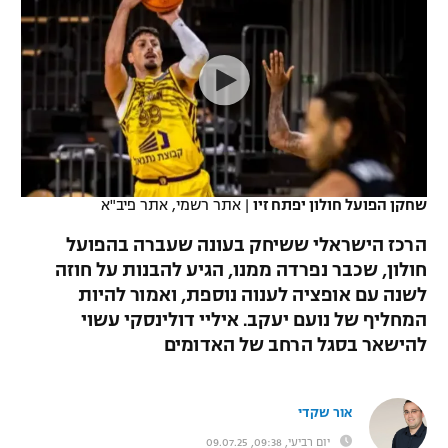
כדורסל נשים
נבחרת ישראל
יורוליג
ליגה ספרדית
טניס
VOD
מכבי תל אביב
מכבי חיפה
יורוקאפ
ליגה איטלקית
כדוריד
הפועל חולון
בית"ר ירושלים
רץ ברשת
ליגה צרפתית
כדורעף
הפועל ירושלים
מכבי תל אביב
ליגה הולנדית
שחייה
תוצאות
שחקן הפועל חולון יפתח זיו
|
אתר רשמי, אתר פיב"א
דני אבדיה
הפועל תל אביב
ליגה טורקית
הרכז הישראלי ששיחק בעונה שעברה בהפועל
ג'ודו
הפועל חיפה
חולון, שכבר נפרדה ממנו, הגיע להבנות על חוזה
לוח שידורים
ליגה סינית
לשנה עם אופציה לענוה נוספת, ואמור להיות
אגרוף
הפועל באר שבע
המחליף של נועם יעקב. איליי דולינסקי עשוי
ליגה ברזילאית
ברחבה
להישאר בסגל הרחב של האדומים
ספורט אולימפי
מכבי נתניה
ליגות נוספות
UFC
"מעל הליגה" – פודקאסט
בני יהודה
אור שקדי
היאבקות WWE
יום רביעי, 09:38, 09.07.25