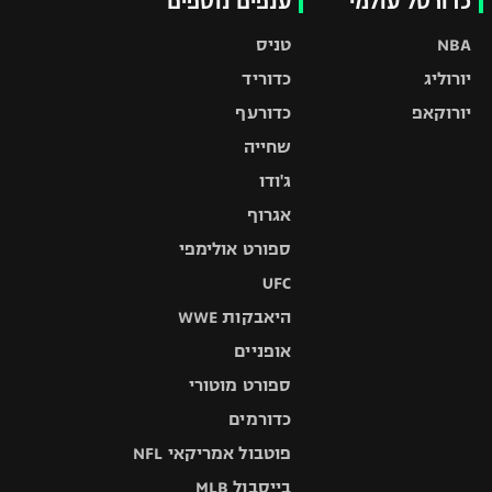
כדורסל עולמי
ענפים נוספים
NBA
טניס
יורוליג
כדוריד
יורוקאפ
כדורעף
שחייה
ג'ודו
אגרוף
ספורט אולימפי
UFC
היאבקות WWE
אופניים
ספורט מוטורי
כדורמים
פוטבול אמריקאי NFL
בייסבול MLB