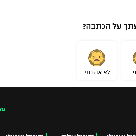
תך על הכתבה?
י
לא אהבתי
עק