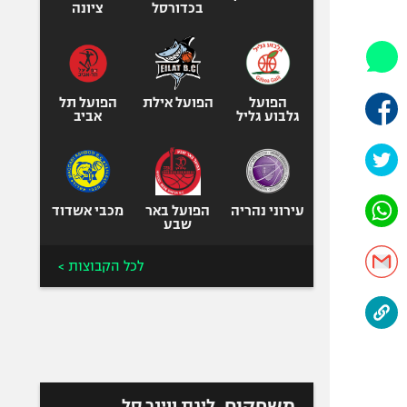
היאבקות WWE
בכדורסל
ציונה
אופניים
ספורט מוטורי
כדורמים
הפועל
הפועל אילת
הפועל תל
פוטבול אמריקאי NFL
גלבוע גליל
אביב
בייסבול MLB
ספורט אתגרי
ואקסטרים
עירוני נהריה
הפועל באר
מכבי אשדוד
אומנויות לחימה
שבע
גיימינג E-Sports
לכל הקבוצות >
משחקים
ליגת ווינר סל