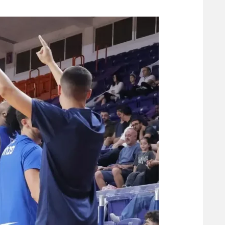
משתתפים וזוכים בפרסים
מכבי ת
הפועל 
תקנון משתתפים וזוכים בפרסים
הפועל 
תקנון עבור פעילות אלקטרה
הפועל 
תקנון עבור פעילות ספורט 1 – "מרלן"
מכבי נ
טניס
בני יהו
גיימינג E-Sports
תנאי שימוש
מדיניות פרטיות
תקנון פעילות ספורט 1
רשיון להקרנה פומבית לבית עסק
הצטרפות לחבילת הערוצים
לוח דרושים – ג'ובנט
תגיות