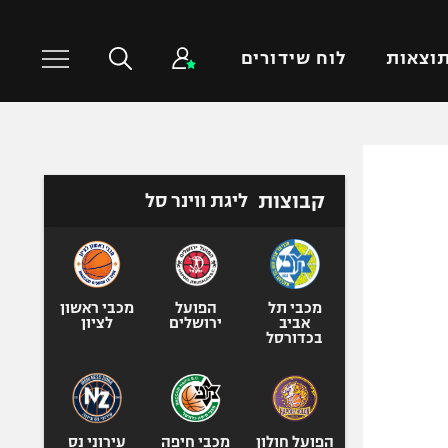
וצאות
לוח שידורים
כדורסל עולמי
ענפים נוספים
קבוצות
ליגת ווינר סל
NBA
טניס
יורוליג
כדוריד
יורוקאפ
כדורעף
שחייה
מכבי תל
הפועל
מכבי ראשון
אביב
ירושלים
לציון
ג'ודו
בכדורסל
אגרוף
ספורט אולימפי
UFC
הפועל חולון
מכבי חיפה
עירוני נס