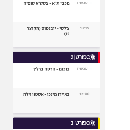
עכשיו
מכבי ת"א - צסק"א סופיה
13:15
צ'לסי - יובנטוס (מקוצר
15)
עכשיו
בוכום - הרטה ברלין
12:00
באיירן מינכן - אסטון וילה