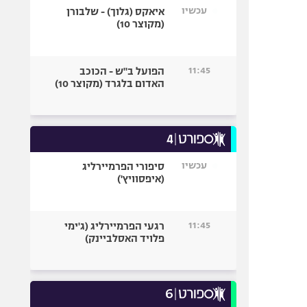
עכשיו
איאקס (גלוך) - שלבורן
(מקוצר 10)
11:45
הפועל ב"ש - הכוכב
האדום בלגרד (מקוצר 10)
עכשיו
סיפורי הפרמיירליג
(איפסוויץ')
11:45
רגעי הפרמיירליג (ג'ימי
פלויד האסלביינק)