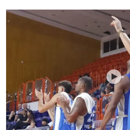
ל אביב
ליגה טורקית
תל אביב
ליגה סינית
חיפה
ליגה ברזילאית
באר שבע
ליגות נוספות
תניה
דה