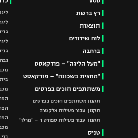
VOD
כדו
רץ ברשת
ליגת
ליגה
תוצאות
גביע
לוח שידורים
ליגי
ברחבה
גביע
נבחר
"מעל הליגה" – פודקאסט
מכבי
"מחצית בשכונה" – פודקאסט
בית"
משתתפים וזוכים בפרסים
מכבי
הפוע
תקנון משתתפים וזוכים בפרסים
הפוע
תקנון עבור פעילות אלקטרה
הפוע
תקנון עבור פעילות ספורט 1 – "מרלן"
מכבי
טניס
בני 