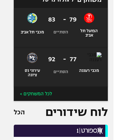
83
-
79
הפועל תל
הסתיים
מכבי תל אביב
אביב
92
-
77
מכבי רעננה
עירוני נס
הסתיים
ציונה
לכל המשחקים >
לוח שידורים
הכל