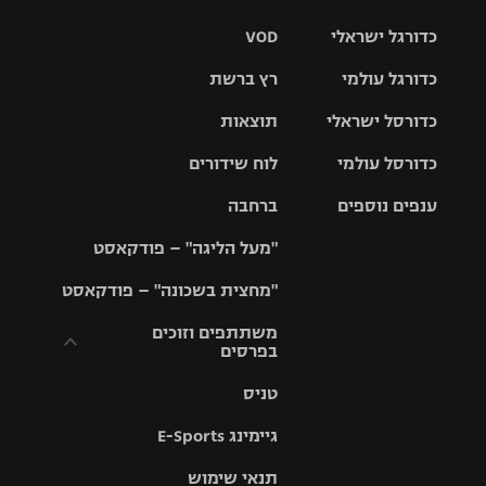
כדורגל ישראלי
VOD
כדורגל עולמי
רץ ברשת
ליגת העל
כדורסל ישראלי
תוצאות
ליגת
ליגה לאומית
האלופות
כדורסל עולמי
לוח שידורים
ליגת ווינר
סל
גביע הטוטו
ענפים נוספים
ברחבה
ליגה
NBA
אירופית
"מעל הליגה" – פודקאסט
ליגה לאומית
ליגיונרים
טניס
יורוליג
ליגה אנגלית
"מחצית בשכונה" – פודקאסט
כדורסל נשים
גביע המדינה
כדוריד
יורוקאפ
ליגה גרמנית
משתתפים וזוכים
בפרסים
מכבי תל
נבחרת
כדורעף
אביב
ישראל
ליגה
טניס
ספרדית
תקנון משתתפים
שחייה
הפועל חולון
מכבי חיפה
וזוכים בפרסים
גיימינג E-Sports
ליגה
איטלקית
ג'ודו
הפועל
בית"ר
תנאי שימוש
תקנון עבור פעילות