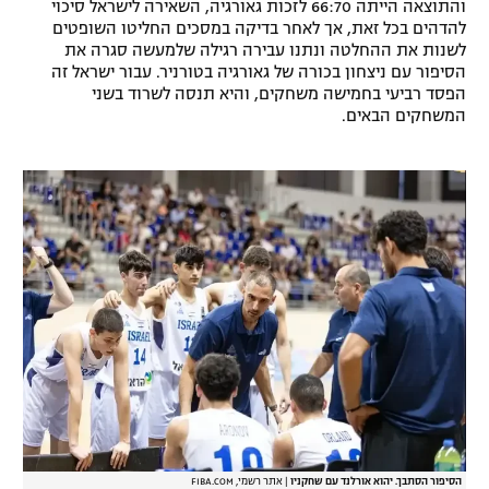
והתוצאה הייתה 66:70 לזכות גאורגיה, השאירה לישראל סיכוי
רשיון להקרנה פומבית לבית עסק
להדהים בכל זאת, אך לאחר בדיקה במסכים החליטו השופטים
לשנות את ההחלטה ונתנו עבירה רגילה שלמעשה סגרה את
הסיפור עם ניצחון בכורה של גאורגיה בטורניר. עבור ישראל זה
הצטרפות לחבילת הערוצים
הפסד רביעי בחמישה משחקים, והיא תנסה לשרוד בשני
המשחקים הבאים.
לוח דרושים – ג'ובנט
תגיות
המגזין
הסיפור הסתבך. יהוא אורלנד עם שחקניו
|
אתר רשמי, FIBA.COM