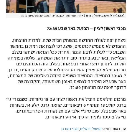
לא הצליחו להתקרב. שמוליק ברנר
|
אתר רשמי, שקד אבן באדיבות מכבי קבוצת כנען רמת גן
מכבי ראשון לציון – הפועל באר שבע 72:89
ניצחון יפה לעולה החדשה במשחק הבית שלה. למרות הניצחון,
ההפרש לא מספיק לכתומים, שיצטרכו לנצח את רמת גן בהמשך
השבוע כדי לעלות לרבע הגמר, אחרת ככל הנראה ישחקו בשלב
הפלייאין. באר שבע פתחה טוב יותר את המשחק, שלטה בפתיחה
ועלתה ליתרון 15:17 אחרי רבע אחד. בשלב הזה הכתומים עם
מרכוס וויליאמס ואמין סטיבנס השתלטו על המשחק והפכו, בדרך
ל-30:43 במחצית. המחצית השנייה הייתה בשליטה של המארחת,
באר שבע לא הצליחה לצמצם באופן משמעותי, והקבוצה של
דרוקר יצאה עם הניצחון 72:89.
מרכוס וויליאמס הוביל את ראשון לציון עם 18 נקודות, כשגם די ג'יי
ברנס קולע 18 ומוסיף 6 ריבאונדים. קוואה גרנט קלע 14. בשורות
באר שבע בלט שוב סי ג'יי אלבי עם 20 נקודות ו-12 ריבאונדים.
מייקל פוסטר ג'וניור הוסיף 14 ו-9 ריבאונדים.
עוד באותו נושא:
הפועל ירושלים
,
מכבי רמת גן