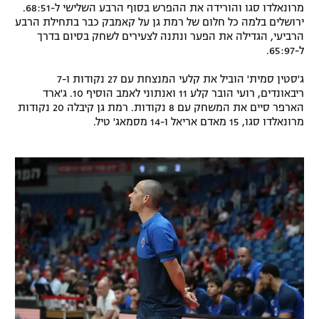
מרונאלדו סגו והורידה את ההפרש בסוף הרבע השלישי ל-68:51.
רשיון להקרנה פומבית לבית עסק
ירושלים בלמה כל חלום של רמת גן על קאמבק כבר בתחילת הרבע
הרביעי, הגדילה את הפער ונתנה לצעירים לשחק בסיום בדרך
ל-65:97.
הצטרפות לחבילת הערוצים
ג'סטין סמית' הוביל את קלעי המנצחת עם 27 נקודות ו-7
לוח דרושים – ג'ובנט
ריבאונדים, רועי הובר קלע 11 ואנתוני לאמב הוסיף 10. ג'ארד
הארפר סיים את המשחק עם 8 נקודות. רמת גן קיבלה 20 נקודות
תגיות
מרונאלדו סגו, 15 מאדם אריאל ו-14 מסמאג' טיל.
המגזין