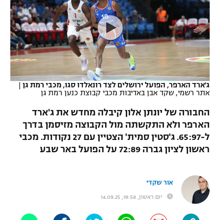
כדורסל נשים
נבחרת ישראל
יורוליג
ליגה ספרדית
טניס
VOD
מכבי תל אביב
מכבי חיפה
יורוקאפ
ליגה איטלקית
כדוריד
הפועל חולון
בית"ר ירושלים
רץ ברשת
ליגה צרפתית
כדורעף
הפועל ירושלים
מכבי תל אביב
ג'ארד הארפר, הפועל ירושלים לצד רונאלדו סגו, מכבי רמת גן
|
אתר רשמי, שקד אבן באדיבות מכבי קבוצת כנען רמת גן
ליגה הולנדית
שחייה
תוצאות
דני אבדיה
הפועל תל אביב
החבורה של יונתן אלון קיבלה מחדש את ג'ארד
ליגה טורקית
ג'ודו
הארפר ולא התקשתה מול הקבוצה מזיסמן בדרך
הפועל חיפה
לוח שידורים
ל-65:97. ג'סטין סמית' הצטיין עם 27 נקודות. מכבי
ליגה סינית
אגרוף
ראשון לציון גברה 72:89 על הפועל באר שבע
הפועל באר שבע
ליגה ברזילאית
ברחבה
ספורט אולימפי
מכבי נתניה
אור שקדי
ליגות נוספות
UFC
יום ראשון, 19:58, 14.09.25
"מעל הליגה" – פודקאסט
בני יהודה
היאבקות WWE