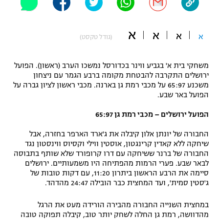
"מחצית בשכונה" – פודקאסט
אופניים
א
א
א
א
(גודל טקסט)
ספורט מוטורי
משתתפים וזוכים בפרסים
משחקי בית א' בגביע ווינר בכדורסל נמשכו הערב (ראשון). הפועל
כדורמים
תקנון משתתפים וזוכים בפרסים
ירושלים התקרבה להבטחת מקומה ברבע הגמר עם ניצחון
טניס
משכנע 65:97 על מכבי רמת גן בארנה. מכבי ראשון לציון גברה על
פוטבול אמריקאי NFL
הפועל באר שבע.
תקנון עבור פעילות אלקטרה
גיימינג E-Sports
בייסבול MLB
הפועל ירושלים – מכבי רמת גן 65:97
תקנון עבור פעילות ספורט 1 – "מרלן"
החבורה של יונתן אלון קיבלה את ג'ארד הארפר בחזרה, אבל
ספורט אתגרי ואקסטרים
שיחקה ללא קאדין קרינגטון, אוסטין ווילי וקסיוס ווינסטון נגד
תנאי שימוש
החבורה של ברנר ששיחקה עם דרו קרופורד שלא שותף בתבוסה
אומנויות לחימה
לבאר שבע. פערי הרמות מהפתיחה היו משמעותיים. ירושלים
סיימה את הרבע הראשון ביתרון 11:20, עם דקות טובות של
מדיניות פרטיות
ג'סטין סמית', ועד המחצית כבר הובילה 24:47 מהדהד.
גיימינג E-Sports
במחצית השנייה החבורה מהבירה הורידה מעט את הרגל
תקנון פעילות ספורט 1
מהדוושה, רמת גן החלה לשחק יותר טוב, קיבלה תפוקה טובה