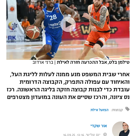
כדורסל נשים
נבחרת ישראל
יורוליג
ליגה ספרדית
טניס
VOD
מכבי תל אביב
מכבי חיפה
יורוקאפ
ליגה איטלקית
כדוריד
הפועל חולון
בית"ר ירושלים
רץ ברשת
ליגה צרפתית
כדורעף
הפועל ירושלים
מכבי תל אביב
ליגה הולנדית
שחייה
תוצאות
טילמן בלט, אבל ההכרעה חזרה לאילת
|
ברני ארדוב
דני אבדיה
הפועל תל אביב
ליגה טורקית
אחרי שבית המשפט מנע ממנה לעלות לליגת העל,
ג'ודו
הפועל חיפה
והאיחוד עם עפולה התפרק, הקבוצה הדרומית
לוח שידורים
ליגה סינית
עובדת כדי לבנות קבוצה חזקה בליגה הראשונה. רכז
אגרוף
הפועל באר שבע
נס ציונה, והרכז שסיים את העונה במועדון מצטרפים
ליגה ברזילאית
ברחבה
ספורט אולימפי
מכבי נתניה
קבוצות:
הפועל אילת
ליגות נוספות
UFC
"מעל הליגה" – פודקאסט
בני יהודה
אור שקדי
היאבקות WWE
יום שלישי, 13:16, 16.09.25