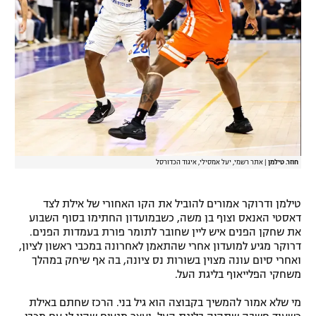
רשיון להקרנה פומבית לבית עסק
הצטרפות לחבילת הערוצים
לוח דרושים – ג'ובנט
תגיות
המגזין
חוזר. טילמן
|
אתר רשמי, יעל אמסילי, איגוד הכדורסל
טילמן ודרוקר אמורים להוביל את הקו האחורי של אילת לצד
דאסטי האנאס וצוף בן משה, כשבמועדון החתימו בסוף השבוע
את שחקן הפנים איש ליין שחובר לתומר פורת בעמדות הפנים.
דרוקר מגיע למועדון אחרי שהתאמן לאחרונה במכבי ראשון לציון,
ואחרי סיום עונה מצוין בשורות נס ציונה, בה אף שיחק במהלך
משחקי הפלייאוף בליגת העל.
מי שלא אמור להמשיך בקבוצה הוא גיל בני. הרכז שחתם באילת