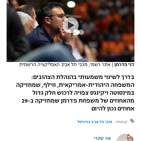
כדורסל נשים
נבחרת ישראל
יורוליג
ליגה ספרדית
טניס
VOD
מכבי תל אביב
מכבי חיפה
יורוקאפ
ליגה איטלקית
כדוריד
הפועל חולון
בית"ר ירושלים
רץ ברשת
ליגה צרפתית
כדורעף
הפועל ירושלים
מכבי תל אביב
ליגה הולנדית
שחייה
תוצאות
דני פדרמן
|
אתר רשמי, מכבי תל אביב האפליקציה הרשמית
דני אבדיה
הפועל תל אביב
ליגה טורקית
בדרך לשינוי משמעותי בהנהלת הצהובים:
ג'ודו
הפועל חיפה
המשפחה היהודית-אמריקאית, ווילף, שמחזיקה
לוח שידורים
ליגה סינית
במינסוטה ויקינגס צפויה לרכוש חלק גדול
אגרוף
הפועל באר שבע
מהאחוזים של משפחת פדרמן שמחזיקה ב-29
ליגה ברזילאית
ברחבה
אחוזים נכון להיום
ספורט אולימפי
מכבי נתניה
ליגות נוספות
קבוצות:
מכבי תל אביב בכדורסל
UFC
"מעל הליגה" – פודקאסט
בני יהודה
אור שקדי
היאבקות WWE