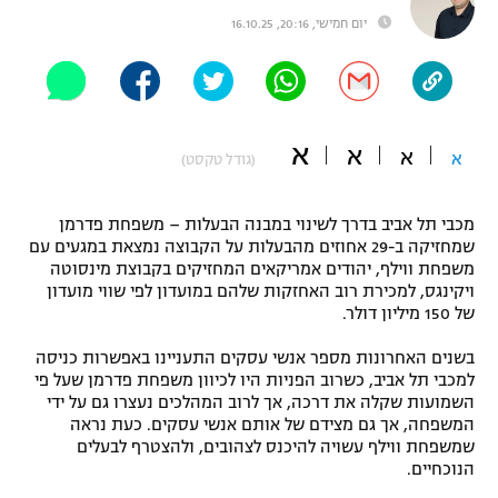
יום חמישי, 20:16, 16.10.25
"מחצית בשכונה" – פודקאסט
אופניים
ספורט מוטורי
משתתפים וזוכים בפרסים
א
א
כדורמים
א
א
(גודל טקסט)
תקנון משתתפים וזוכים בפרסים
טניס
פוטבול אמריקאי NFL
תקנון עבור פעילות אלקטרה
מכבי תל אביב בדרך לשינוי במבנה הבעלות – משפחת פדרמן
שמחזיקה ב-29 אחוזים מהבעלות על הקבוצה נמצאת במגעים עם
גיימינג E-Sports
בייסבול MLB
משפחת ווילף, יהודים אמריקאים המחזיקים בקבוצת מינסוטה
תקנון עבור פעילות ספורט 1 – "מרלן"
ויקינגס, למכירת רוב האחזקות שלהם במועדון לפי שווי מועדון
ספורט אתגרי ואקסטרים
של 150 מיליון דולר.
תנאי שימוש
בשנים האחרונות מספר אנשי עסקים התעניינו באפשרות כניסה
אומנויות לחימה
למכבי תל אביב, כשרוב הפניות היו לכיוון משפחת פדרמן שעל פי
השמועות שקלה את דרכה, אך לרוב המהלכים נעצרו גם על ידי
מדיניות פרטיות
גיימינג E-Sports
המשפחה, אך גם מצידם של אותם אנשי עסקים. כעת נראה
שמשפחת ווילף עשויה להיכנס לצהובים, ולהצטרף לבעלים
הנוכחיים.
תקנון פעילות ספורט 1