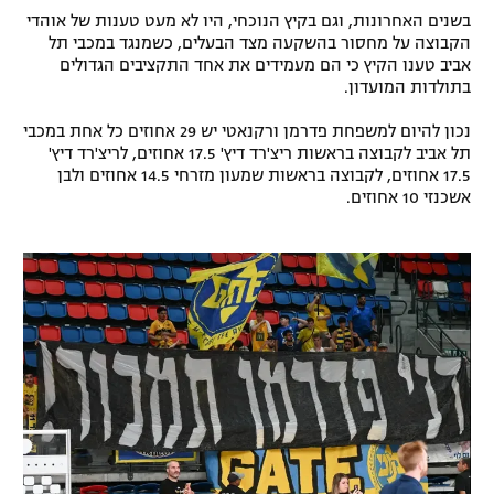
בשנים האחרונות, וגם בקיץ הנוכחי, היו לא מעט טענות של אוהדי
רשיון להקרנה פומבית לבית עסק
הקבוצה על מחסור בהשקעה מצד הבעלים, כשמנגד במכבי תל
אביב טענו הקיץ כי הם מעמידים את אחד התקציבים הגדולים
הצטרפות לחבילת הערוצים
בתולדות המועדון.
נכון להיום למשפחת פדרמן ורקנאטי יש 29 אחוזים כל אחת במכבי
לוח דרושים – ג'ובנט
תל אביב לקבוצה בראשות ריצ'רד דיץ' 17.5 אחוזים, לריצ'רד דיץ'
17.5 אחוזים, לקבוצה בראשות שמעון מזרחי 14.5 אחוזים ולבן
תגיות
אשכנזי 10 אחוזים.
המגזין