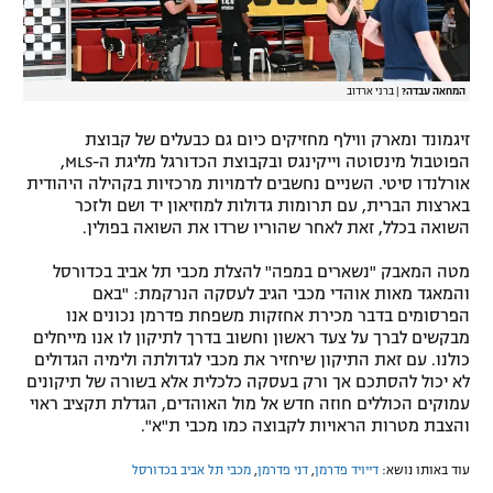
המחאה עבדה?
|
ברני ארדוב
זיגמונד ומארק ווילף מחזיקים כיום גם כבעלים של קבוצת
הפוטבול מינסוטה וייקינגס ובקבוצת הכדורגל מליגת ה-MLS,
אורלנדו סיטי. השניים נחשבים לדמויות מרכזיות בקהילה היהודית
בארצות הברית, עם תרומות גדולות למוזיאון יד ושם ולזכר
השואה בכלל, זאת לאחר שהוריו שרדו את השואה בפולין.
מטה המאבק "נשארים במפה" להצלת מכבי תל אביב בכדורסל
והמאגד מאות אוהדי מכבי הגיב לעסקה הנרקמת: "באם
הפרסומים בדבר מכירת אחזקות משפחת פדרמן נכונים אנו
מבקשים לברך על צעד ראשון וחשוב בדרך לתיקון לו אנו מייחלים
כולנו. עם זאת התיקון שיחזיר את מכבי לגדולתה ולימיה הגדולים
לא יכול להסתכם אך ורק בעסקה כלכלית אלא בשורה של תיקונים
עמוקים הכוללים חוזה חדש אל מול האוהדים, הגדלת תקציב ראוי
והצבת מטרות הראויות לקבוצה כמו מכבי ת"א".
עוד באותו נושא:
דייויד פדרמן
,
דני פדרמן
,
מכבי תל אביב בכדורסל