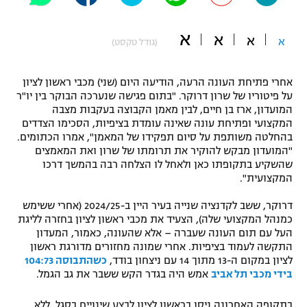
"מחצית בשכונה" – פודקאסט
אופניים
א
א
א
א
(גודל טקסט)
ספורט מוטורי
משתתפים וזוכים בפרסים
אחרי פתיחת העונה הרעה, הודיעה היום (שני) מכבי ראשון לציון
כדורמים
על פיטוריו של שרון דרוקר. "בתום פגישה שנערכה הבוקר בין יו"ר
תקנון משתתפים וזוכים בפרסים
המועדון, ארז בן חיים, לבין מאמן הקבוצה בעקבות מצבה
טניס
המקצועי ופתיחת עונה שאינה עומדת בציפיות, הסכימו הצדדים
פוטבול אמריקאי NFL
בהחלטה משותפת על סיום תפקידו של המאמן", אמרו הכתומים.
תקנון עבור פעילות אלקטרה
"המועדון מבקש להוקיר את תרומתו של שרון ואת המאמצים
גיימינג E-Sports
בייסבול MLB
שהשקיע בתקופתו כאן ולאחל לו הצלחה רבה בהמשך דרכו
תקנון עבור פעילות ספורט 1 – "מרלן"
המקצועית".
ספורט אתגרי ואקסטרים
תנאי שימוש
דרוקר, ששב לקדנציה שנייה בעיר היין ב-2024/25 (אחרי ששימש
כמנהל המקצועי שלה), הצעיד את מכבי ראשון לציון בחזרה לליגת
אומנויות לחימה
העל עם תום העונה שעברה – אלא שהעונה, כאמור, המעדון
התקשה לעמוד בציפיות. אחרי שמונה מחזורים מדורגת ראשון
מדיניות פרטיות
גיימינג E-Sports
לציון במקום ה-13 מתוך 14 עם ניצחון בודד,
כשהתבוסה 104:73
בידי מכבי תל אביב
אמש היה בגדר הקש ששבר את גב הגמל.
תקנון פעילות ספורט 1
בתקופה האחרונה ניסו בראשון לציון לבצע שינויים בסגל, ללא