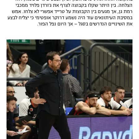
הצלחה. בין היתר שקלו בקבוצה לצרף את ג'ורדן פלויד ממכבי
רשיון להקרנה פומבית לבית עסק
רמת גן, אך מגעים בין הקבוצות על טרייד אפשרי לא צלחו. אמש
במסיבת העיתונאים עוד היה נשמע דרוקר אופטימי כי יצליח לבצע
הצטרפות לחבילת הערוצים
את השינויים הנדרשים בסגל – אך היום נפל הפור.
לוח דרושים – ג'ובנט
תגיות
המגזין