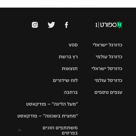
כדורגל ישראלי
VOD
כדורגל עולמי
רץ ברשת
ליגת העל
כדורסל ישראלי
תוצאות
ליגת
ליגה לאומית
האלופות
כדורסל עולמי
לוח שידורים
ליגת ווינר
סל
גביע הטוטו
ענפים נוספים
ברחבה
ליגה
NBA
אירופית
"מעל הליגה" – פודקאסט
ליגה לאומית
ליגיונרים
טניס
יורוליג
ליגה אנגלית
"מחצית בשכונה" – פודקאסט
כדורסל נשים
גביע המדינה
כדוריד
יורוקאפ
ליגה גרמנית
משתתפים וזוכים
בפרסים
מכבי תל
נבחרת