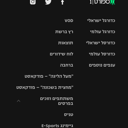
כדורגל ישראלי
VOD
כדורגל עולמי
רץ ברשת
ליגת העל
כדורסל ישראלי
תוצאות
ליגת
ליגה לאומית
האלופות
כדורסל עולמי
לוח שידורים
ליגת ווינר
סל
גביע הטוטו
ענפים נוספים
ברחבה
ליגה
NBA
אירופית
"מעל הליגה" – פודקאסט
ליגה לאומית
ליגיונרים
טניס
יורוליג
ליגה אנגלית
"מחצית בשכונה" – פודקאסט
כדורסל נשים
גביע המדינה
כדוריד
יורוקאפ
ליגה גרמנית
משתתפים וזוכים
בפרסים
מכבי תל
נבחרת
כדורעף
אביב
ישראל
ליגה
טניס
ספרדית
תקנון משתתפים
שחייה
הפועל חולון
מכבי חיפה
וזוכים בפרסים
גיימינג E-Sports