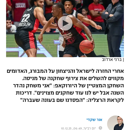
כדורסל נשים
נבחרת ישראל
יורוליג
ליגה ספרדית
טניס
VOD
מכבי תל אביב
מכבי חיפה
יורוקאפ
ליגה איטלקית
כדוריד
הפועל חולון
בית"ר ירושלים
רץ ברשת
ליגה צרפתית
כדורעף
הפועל ירושלים
מכבי תל אביב
ליגה הולנדית
שחייה
תוצאות
|
ברני ארדוב
דני אבדיה
הפועל תל אביב
ליגה טורקית
אחרי החזרה לישראל והניצחון על המבורג, האדומים
ג'ודו
הפועל חיפה
מקווים להשלים את צירוף שחקנה של מניסה.
לוח שידורים
ליגה סינית
השחקן המצטיין של היורוקאפ: "אני משחק נהדר
אגרוף
הפועל באר שבע
השנה אבל יש לנו עוד שחקנים מצוינים". דריכות
ליגה ברזילאית
ברחבה
לקראת הרצליה: "הפסדנו שם בעונה שעברה"
ספורט אולימפי
מכבי נתניה
ליגות נוספות
UFC
"מעל הליגה" – פודקאסט
בני יהודה
אור שקדי
היאבקות WWE
יום רביעי, 06:49, 10.12.25