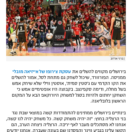
|
ברני ארדוב
בירושלים מקווים להשלים את
עסקת צירופו של אייזיאה מובלי
ממניסה. הפורוורד, שיכול לשחק גם מתחת לסל, אמור להשלים
את הקו הקדמי עם ג'סטין סמית', אוסטין ווילי שלא שיחק אמש
בשל מחלה, ודימה סקפינצב. בקבוצה היו אופטימיים אמש כי
השחקן יחתום ולהיות בסגל למשחק היורוקאפ הבא על המקום
הראשון בלובליאנה.
בינתיים בירושלים ממתינים להתמודדות קשה במוצאי שבת נגד
בני הרצליה בחוץ: "זה יהיה משחק קשה. כל משחק יהיה לנו קשה,
אנחנו לא מסתכלים מעבר לאף יריבה. הרצליה ניצחה הערב, הם
הקשו עלינו בגביע ווינר והפסדנו שם בעונה שעברה. אנחנו יודעים