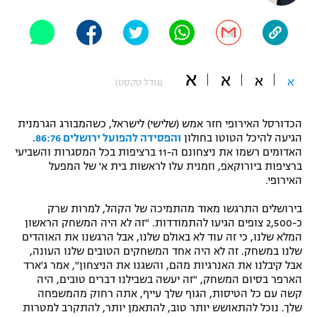
"מחצית בשכונה" – פודקאסט
אופניים
ספורט מוטורי
משתתפים וזוכים בפרסים
א
א
א
א
(גודל טקסט)
כדורמים
תקנון משתתפים וזוכים בפרסים
טניס
הכדורסל האירופי חזר אמש (שלישי) לישראל, כשהמבורג הגרמנית
פוטבול אמריקאי NFL
הגיעה להיכל הטוטו בחולון
והפסידה להפועל ירושלים 86:76.
תקנון עבור פעילות אלקטרה
האדומים רשמו את ניצחונם ה-11 ברציפות בכל המסגרות והשביעי
גיימינג E-Sports
בייסבול MLB
ברציפות ביורוקאפ, וזמנית עלו לראשות בית א' של המפעל
תקנון עבור פעילות ספורט 1 – "מרלן"
האירופי.
ספורט אתגרי ואקסטרים
בירושלים התרגשו מאוד מהתמיכה של הקהל, למרות שרק
תנאי שימוש
כ-2,500 צופים הגיעו להתמודדות. "זה לא היה המשחק הראשון
אומנויות לחימה
המלא שלנו, כי זה עוד לא באולם שלנו, אבל הרגשנו את האוהדים
שלנו במשחק. זה לא היה אחד המשחקים הטובים שלנו העונה,
מדיניות פרטיות
אבל קיבלנו את האנרגיות מהם, והשגנו את הניצחון", אמר ג'ארד
גיימינג E-Sports
הארפר בסיום המשחק, "זה יעשה בשבילנו דברים טובים, היה
קשה עם כל הטיסות, הגוף שלך עייף, אתה רחוק מהמשפחה
תקנון פעילות ספורט 1
שלך. נוכל להתאושש יותר טוב, להתאמן יותר, להתקרב למטרות