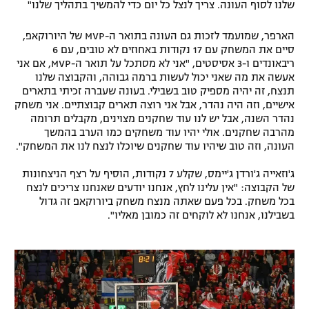
שלנו לסוף העונה. צריך לנצל כל יום כדי להמשיך בתהליך שלנו"
רשיון להקרנה פומבית לבית עסק
הארפר, שמועמד לזכות גם העונה בתואר ה-MVP של היורוקאפ,
סיים את המשחק עם 17 נקודות באחוזים לא טובים, עם 6
הצטרפות לחבילת הערוצים
ריבאונדים ו-3 אסיסטים, "אני לא מסתכל על תואר ה-MVP, אם אני
אעשה את מה שאני יכול לעשות ברמה גבוהה, והקבוצה שלנו
לוח דרושים – ג'ובנט
תנצח, זה יהיה מספיק טוב בשבילי. בעונה שעברה זכיתי בתארים
אישיים, וזה היה נהדר, אבל אני רוצה תארים קבוצתיים. אני משחק
תגיות
נהדר השנה, אבל יש לנו עוד שחקנים מצוינים, מקבלים תרומה
מהרבה שחקנים. אולי יהיו עוד משחקים כמו הערב בהמשך
העונה, וזה טוב שיהיו עוד שחקנים שיוכלו לנצח לנו את המשחק".
המגזין
ג'וזאייה ג'ורדן ג'יימס, שקלע 7 נקודות, הוסיף על רצף הניצחונות
של הקבוצה: "אין עלינו לחץ, אנחנו יודעים שאנחנו צריכים לנצח
בכל משחק. בכל פעם שאתה מנצח משחק ביורוקאפ זה גדול
בשבילנו, אנחנו לא לוקחים זה כמובן מאליו".