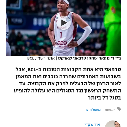
כדורסל נשים
נבחרת ישראל
יורוליג
ליגה ספרדית
טניס
VOD
מכבי תל אביב
מכבי חיפה
יורוקאפ
ליגה איטלקית
כדוריד
הפועל חולון
בית"ר ירושלים
רץ ברשת
ליגה צרפתית
כדורעף
הפועל ירושלים
מכבי תל אביב
ליגה הולנדית
שחייה
תוצאות
ג'יי די נוטאה שחקן טרפאני שארקס
|
אתר רשמי, BCL
דני אבדיה
הפועל תל אביב
ליגה טורקית
טרפאני היא אחת הקבוצות הטובות ב-BCL, אבל
ג'ודו
הפועל חיפה
בשבועות האחרונים שחררה כוכבים ואת המאמן
לוח שידורים
ליגה סינית
לאור הרצון של הבעלים לפרק את הקבוצה. עד
אגרוף
הפועל באר שבע
המשחק הראשון נגד הסגולים היא עלולה להופיע
ליגה ברזילאית
ברחבה
בסגל דל ביותר
ספורט אולימפי
מכבי נתניה
ליגות נוספות
קבוצות:
הפועל חולון
UFC
"מעל הליגה" – פודקאסט
בני יהודה
אור שקדי
היאבקות WWE