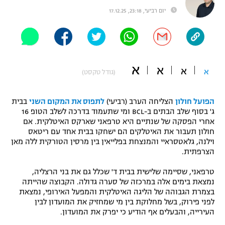
יום רביעי, 23:18, 17.12.25
"מחצית בשכונה" – פודקאסט
אופניים
ספורט מוטורי
משתתפים וזוכים בפרסים
א
א
כדורמים
א
א
(גודל טקסט)
תקנון משתתפים וזוכים בפרסים
טניס
פוטבול אמריקאי NFL
תקנון עבור פעילות אלקטרה
הפועל חולון
הצליחה הערב (רביעי)
לתפוס את המקום השני
בבית
ג' בסוף שלב הבתים ב-BCL ומי שתעמוד בדרכה לשלב הטופ 16
גיימינג E-Sports
בייסבול MLB
אחרי הפסקה של שנתיים היא טרפאני שארקס האיטלקית. אם
תקנון עבור פעילות ספורט 1 – "מרלן"
חולון תעבור את האיטלקים הם ישחקו בבית אחד עם ריטאס
ספורט אתגרי ואקסטרים
וילנה, גלאטסראיי והמנצחת בפלייאין בין מרסין הטורקית ללה מאן
תנאי שימוש
הצרפתית.
אומנויות לחימה
טרפאני, שסיימה שלישית בבית ד' שכלל גם את בני הרצליה,
נמצאת בימים אלה במרכזה של סערה גדולה. הקבוצה שהייתה
מדיניות פרטיות
גיימינג E-Sports
בצמרת הגבוהה של הליגה האיטלקית והמפעל האירופי, נמצאת
לפני פירוק, בשל מחלוקת בין מי שמחזיק את המועדון לבין
העירייה, והבעלים אף הודיע כי יפרק את המועדון.
תקנון פעילות ספורט 1