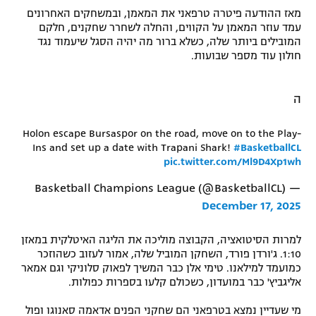
מאז ההודעה פיטרה טרפאני את המאמן, ובמשחקים האחרונים
רשיון להקרנה פומבית לבית עסק
עמד עוזר המאמן על הקווים, והחלה לשחרר שחקנים, חלקם
המובילים ביותר שלה, כשלא ברור מה יהיה הסגל שיעמוד נגד
הצטרפות לחבילת הערוצים
חולון עוד מספר שבועות.
לוח דרושים – ג'ובנט
ה
תגיות
Holon escape Bursaspor on the road, move on to the Play-
Ins and set up a date with Trapani Shark!
#BasketballCL
המגזין
pic.twitter.com/Ml9D4Xp1wh
— Basketball Champions League (@BasketballCL)
December 17, 2025
למרות הסיטואציה, הקבוצה מוליכה את הליגה האיטלקית במאזן
1:10. ג'ורדן פורד, השחקן המוביל שלה, אמור לעזוב כשהוזכר
כמועמד למילאנו. טימי אלן כבר המשיך לפאוק סלוניקי וגם אמאר
אליגביץ' כבר במועדון, כשכולם קלעו בספרות כפולות.
מי שעדיין נמצא בטרפאני הם שחקני הפנים אדאמה סאנוגו ופול