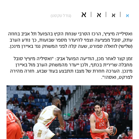
"מחצית בשכונה" – פודקאסט
א
אופניים
א
א
א
(גודל טקסט)
ספורט מוטורי
משתתפים וזוכים בפרסים
ואסילייה מיציץ', הרכז הסרבי שנחת הקיץ בהפועל תל אביב בחוזה
עתק, סובל מפציעה וצפוי להיעדר מספר שבועות, כך נודע הערב
כדורמים
(שלישי) לוואלה ספורט, שעה קלה לפני המשחק נגד באיירן מינכן.
תקנון משתתפים וזוכים בפרסים
טניס
פוטבול אמריקאי NFL
זמן קצר לאחר מכן, הודיעה הפועל אביב: "ואסיליה מיציץ' סובל
תקנון עבור פעילות אלקטרה
מחבלה שרירית בכתף, ולכן ייעדר מהמשחק הערב מול באיירן
גיימינג E-Sports
מינכן. הערכה חוזרת של מצבו תתבצע בעוד שבוע. חזרה מהירה
בייסבול MLB
תקנון עבור פעילות ספורט 1 – "מרלן"
לפרקט, ואסה!".
ספורט אתגרי ואקסטרים
תנאי שימוש
אומנויות לחימה
מדיניות פרטיות
גיימינג E-Sports
תקנון פעילות ספורט 1