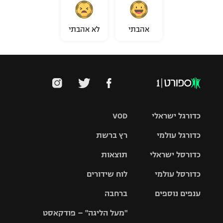
אהבתי
לא אהבתי
כדורגל ישראלי
VOD
כדורגל עולמי
רץ ברשת
ליגת העל
כדורסל ישראלי
תוצאות
ליגת
ליגה לאומית
האלופות
כדורסל עולמי
לוח שידורים
ליגת ווינר
סל
גביע הטוטו
ענפים נוספים
ברחבה
ליגה
NBA
אירופית
"מעל הליגה" – פודקאסט
ליגה לאומית
ליגיונרים
טניס