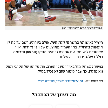
רשיון להקרנה פומבית לבית עסק
הצטרפות לחבילת הערוצים
ואסילייה מיציץ', הפועל תל אביב
|
דני מרון
לוח דרושים – ג'ובנט
תגיות
מיציץ' לא שותף במשחקי ליגת העל, אולם ביורוליג רשם עד כה 17
הופעות ביורוליג, בהן העמיד ממוצעים של 12.1 נקודות ו-4.1
אסיסטים למשחק, עם אחוזים גבוהים מהקו (89.5%) ותרומה
המגזין
כוללת של 11.4 במדד היעילות.
באשר למשחק מול באיירן מינכן הערב, את מקומו של הסרבי תפס
גיא פלטין, כך שבר טימור שוב לא נכלל בסגל.
עוד באותו נושא:
הפועל תל אביב כדורסל
,
ואסילייה מיציץ'
מה דעתך על הכתבה?