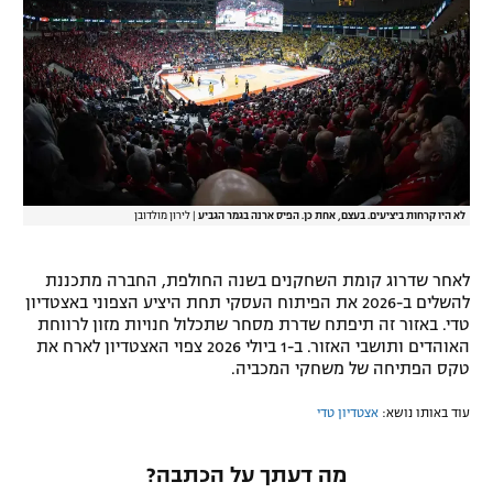
רשיון להקרנה פומבית לבית עסק
הצטרפות לחבילת הערוצים
לוח דרושים – ג'ובנט
תגיות
לא היו קרחות ביציעים. בעצם, אחת כן. הפיס ארנה בגמר הגביע
|
לירון מולדובן
המגזין
לאחר שדרוג קומת השחקנים בשנה החולפת, החברה מתכננת
להשלים ב-2026 את הפיתוח העסקי תחת היציע הצפוני באצטדיון
טדי. באזור זה תיפתח שדרת מסחר שתכלול חנויות מזון לרווחת
האוהדים ותושבי האזור. ב-1 ביולי 2026 צפוי האצטדיון לארח את
טקס הפתיחה של משחקי המכביה.
עוד באותו נושא:
אצטדיון טדי
מה דעתך על הכתבה?