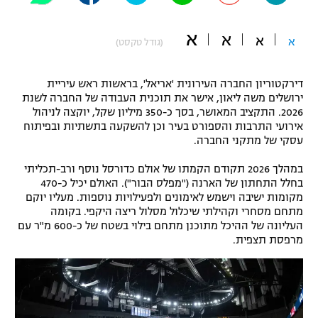
"מחצית בשכונה" – פודקאסט
אופניים
א
א
א
א
(גודל טקסט)
ספורט מוטורי
משתתפים וזוכים בפרסים
דירקטוריון החברה העירונית 'אריאל', בראשות ראש עיריית
כדורמים
ירושלים משה ליאון, אישר את תוכנית העבודה של החברה לשנת
תקנון משתתפים וזוכים בפרסים
2026. התקציב המאושר, בסך כ-350 מיליון שקל, יוקצה לניהול
טניס
אירועי התרבות והספורט בעיר וכן להשקעה בתשתיות ובפיתוח
פוטבול אמריקאי NFL
עסקי של מתקני החברה.
תקנון עבור פעילות אלקטרה
גיימינג E-Sports
בייסבול MLB
במהלך 2026 תקודם הקמתו של אולם כדורסל נוסף ורב-תכליתי
תקנון עבור פעילות ספורט 1 – "מרלן"
בחלל התחתון של הארנה ("מפלס הבור"). האולם יכיל כ-470
מקומות ישיבה וישמש לאימונים ולפעילויות נוספות. מעליו יוקם
ספורט אתגרי ואקסטרים
תנאי שימוש
מתחם מסחרי וקהילתי שיכלול מסלול ריצה היקפי. בקומה
העליונה של ההיכל מתוכנן מתחם בילוי בשטח של כ-600 מ"ר עם
אומנויות לחימה
מרפסת תצפית.
מדיניות פרטיות
גיימינג E-Sports
תקנון פעילות ספורט 1