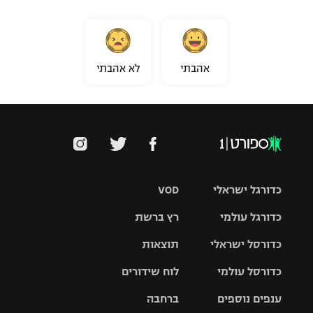
אהבתי
לא אהבתי
כדורגל ישראלי
VOD
כדורגל עולמי
רץ ברשת
ליגת העל
כדורסל ישראלי
תוצאות
ליגת
ליגה לאומית
האלופות
כדורסל עולמי
לוח שידורים
ליגת ווינר
סל
גביע הטוטו
ענפים נוספים
ברחבה
ליגה
NBA
אירופית