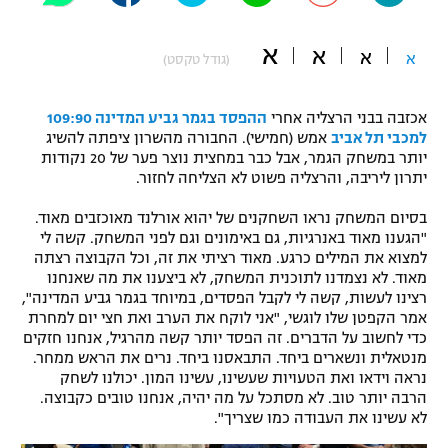
"מחצית בשכונה" – פודקאסט
אופניים
א
א
א
א
(גודל טקסט)
ספורט מוטורי
משתתפים וזוכים בפרסים
אכזבה בבני הרצליה אחרי
ההפסד בגמר גביע המדינה 109:90
כדורמים
למכבי תל אביב
אמש (חמישי). החבורה מהשרון ציפתה להשיג
תקנון משתתפים וזוכים בפרסים
יותר במשחק הגמר, אבל כבר במחצית נוצר פער של 20 נקודות
טניס
יתרון ליריבה, והרצליה פשוט לא הצליחה לחזור.
פוטבול אמריקאי NFL
תקנון עבור פעילות אלקטרה
בסיום המשחק נראו השחקנים של יהוא אורלנד מאוכזבים מאוד.
גיימינג E-Sports
בייסבול MLB
"הגענו מאוד באנרגיות, גם באימונים וגם לפני המשחק. קשה לי
תקנון עבור פעילות ספורט 1 – "מרלן"
למצוא את המילים כרגע. מאוד רציתי את זה, וכל הקבוצה רצתה
מאוד. לא נצמדנו לתוכנית המשחק, לא ביצענו את מה שאנחנו
ספורט אתגרי ואקסטרים
תנאי שימוש
רצינו לעשות, קשה לי לקבל הפסדים, במיוחד בגמר גביע המדינה",
אמר הקפטן שלו לוגשי, "אני לוקח את הערב ואת חצי יום למחרת
אומנויות לחימה
כדי לחשוב על הדברים. זה הפסד יותר קשה מהרגיל, אנחנו חזקים
מנטאלית ונשארים ביחד. התבאסנו ביחד. נרים את הראש ממחר.
מדיניות פרטיות
גיימינג E-Sports
נראה וידאו ואת הטעויות שעשינו, עשינו המון. יכולנו לשחק
הרבה יותר טוב. לא מסתכל על מה יהיה, אנחנו טובים כקבוצה.
לא עשינו את העבודה כמו שצריך".
תקנון פעילות ספורט 1