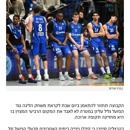
רשיון להקרנה פומבית לבית עסק
הצטרפות לחבילת הערוצים
לוח דרושים – ג'ובנט
תגיות
המגזין
|
ברני ארדוב
הקבוצה תחזור להתאמן ביום שבת לקראת משחק הליגה נגד
הפועל גליל עליון במטרה לא לאבד את המקום הרביעי המצוין בו
היא מחזיקה תקופה ארוכה.
בהרצליה סיפרו כי קיבלו פנייה בימים האחרונים מבעלי הפועל תל