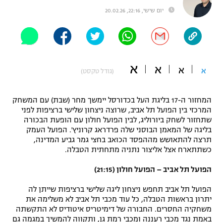
יום שישי, 22:16, 20.02.26
"מחצית בשכונה" – פודקאסט
אופניים
ספורט מוטורי
משתתפים וזוכים בפרסים
א
א
כדורמים
א
א
(גודל טקסט)
תקנון משתתפים וזוכים בפרסים
טניס
פוטבול אמריקאי NFL
תקנון עבור פעילות אלקטרה
המחזור ה-17 בליגת העל בכדורסל יימשך מחר (שבת) עם המשחק
המרכזי בין הפועל תל אביב, שרוצה ניצחון שלישי ברציפות לפני
גיימינג E-Sports
בייסבול MLB
שתחזור לשחק ביורוליג, לבין הפועל חולון עם הופעת הבכורה
תקנון עבור פעילות ספורט 1 – "מרלן"
בליגה של המאמן הבוסני שלה פרדראג קרוניץ'. הפועל העמק
ספורט אתגרי ואקסטרים
תרצה להתאושש מההפסד הכואב בחצי גמר גביע המדינה,
תנאי שימוש
כשתתארח אצל אליצור נתניה מתחתית הטבלה.
אומנויות לחימה
הפועל תל אביב – הפועל חולון (21:15)
מדיניות פרטיות
גיימינג E-Sports
הפועל תל אביב תחפש ניצחון ליגה שלישי ברציפות שייתן לה
יתרון בראשות הטבלה, כל עוד מכבי תל אביב לא משלימה את
משחקיה החסרים. החבורה של דימיטריס איטודיס לא התקשתה
תקנון פעילות ספורט 1
באמת נגד מכבי רעננה ומכבי רמת גן, ותקווה להמשיך במגמה גם