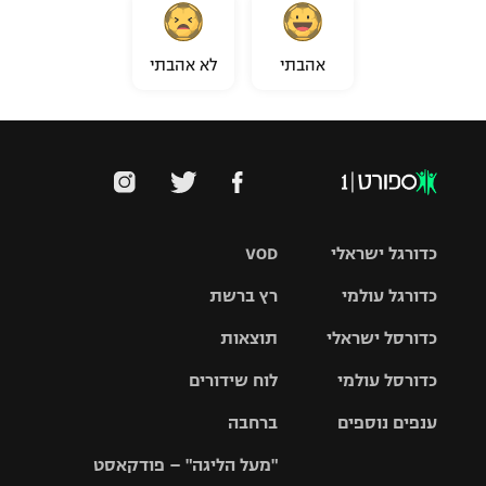
אהבתי
לא אהבתי
כדורגל ישראלי
VOD
כדורגל עולמי
רץ ברשת
ליגת העל
כדורסל ישראלי
תוצאות
ליגת
ליגה לאומית
האלופות
כדורסל עולמי
לוח שידורים
ליגת ווינר
סל
גביע הטוטו
ענפים נוספים
ברחבה
ליגה
NBA
אירופית
"מעל הליגה" – פודקאסט
ליגה לאומית
ליגיונרים
טניס