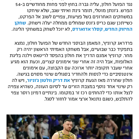
נגד הפועל חולון, עליה גברה בחוץ לפני פחות מחודשיים ב-54
רשיון להקרנה פומבית לבית עסק
הפרש. ג'ונתן מוטלי, תומר גינת ואיתי שגב, שלא שיחקו
במשחקים האחרונים בשל פציעות, צפויים לשוב אל הפרקט,
הצטרפות לחבילת הערוצים
כשייתכן שגם כריס ג'ונס שמחלים ממחלה יעלה וישחק.
שחקן
החיזוק החדש, קסלר אדוארדס
, לא יוכל לשחק במשחקי הליגה.
לוח דרושים – ג'ובנט
פרדראג קרוניץ', המאמן הבוסני החדש של הפועל חולון, נמצא
בתפקיד כבר שבועיים, אבל משחקו האמיתי הראשון יהיה רק
תגיות
מחר. קרוניץ' אמנם הדריך את חולון בהפסד לריטאס וילנה בליגת
האלופות, אבל היה זה אחרי שני אימונים קצרים, וכעת הוא מגיע
המגזין
אחרי שעבר תקופה יותר ארוכה עם הקבוצה, עם אימונים
אינטנסיביים כדי לנסות ולהחדיר בסגולים שינוי מסוים בגישה.
חולון שחררה מאז הגעת קרוניץ'
את דריק וולטון ג'וניור
, ויש לה
רק שינוי אחד נוסף במצבת הזרים עד לסיום העונה, כשהיא צפויה
לנצל אותו כדי להחתים רכז זר במקומו. בינתיים דמיון רוסר צפוי
להתלבש, כשגם נתנאל ארצי אמור לחזור לסגל.