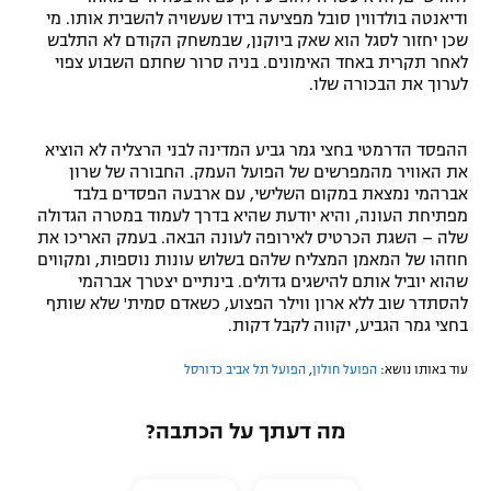
ודיאנטה בולדווין סובל מפציעה בידו שעשויה להשבית אותו. מי
שכן יחזור לסגל הוא שאק ביוקנן, שבמשחק הקודם לא התלבש
לאחר תקרית באחד האימונים. בניה סרור שחתם השבוע צפוי
לערוך את הבכורה שלו.
ההפסד הדרמטי בחצי גמר גביע המדינה לבני הרצליה לא הוציא
את האוויר מהמפרשים של הפועל העמק. החבורה של שרון
אברהמי נמצאת במקום השלישי, עם ארבעה הפסדים בלבד
מפתיחת העונה, והיא יודעת שהיא בדרך לעמוד במטרה הגדולה
שלה – השגת הכרטיס לאירופה לעונה הבאה. בעמק האריכו את
חוזהו של המאמן המצליח שלהם בשלוש עונות נוספות, ומקווים
שהוא יוביל אותם להישגים גדולים. בינתיים יצטרך אברהמי
להסתדר שוב ללא ארון ווילר הפצוע, כשאדם סמית' שלא שותף
בחצי גמר הגביע, יקווה לקבל דקות.
עוד באותו נושא:
הפועל חולון
,
הפועל תל אביב כדורסל
מה דעתך על הכתבה?