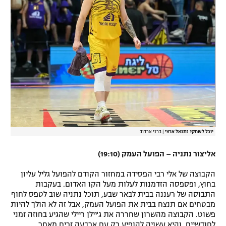
יוכל לשחק? נתנאל ארצי
|
ברני ארדוב
אליצור נתניה – הפועל העמק (19:10)
הקבוצה של אלי רבי הפסידה במחזור הקודם להפועל גליל עליון
בחוץ, ופספסה הזדמנות לעלות מעל הקו האדום. בעקבות
התבוסה של רעננה בבית לבאר שבע, תוכל נתניה שוב לטפס לחוף
מבטחים אם תנצח בבית את הפועל העמק, אבל זה לא הולך להיות
פשוט. הקבוצה מהשרון שחררה את ג'יילן ריילי שהגיע בחוזה זמני
לחודשיים, והיא עשויה להופיע רק עם ארבעה זרים מאחר