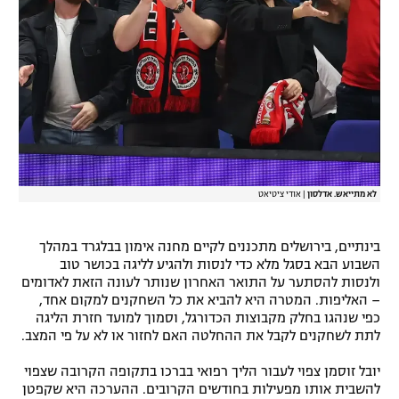
רשיון להקרנה פומבית לבית עסק
הצטרפות לחבילת הערוצים
לוח דרושים – ג'ובנט
תגיות
המגזין
לא מתייאש. אדלסון
|
אודי ציטיאט
בינתיים, בירושלים מתכננים לקיים מחנה אימון בבלגרד במהלך
השבוע הבא בסגל מלא כדי לנסות ולהגיע לליגה בכושר טוב
ולנסות להסתער על התואר האחרון שנותר לעונה הזאת לאדומים
– האליפות. המטרה היא להביא את כל השחקנים למקום אחד,
כפי שנהגו בחלק מקבוצות הכדורגל, וסמוך למועד חזרת הליגה
לתת לשחקנים לקבל את ההחלטה האם לחזור או לא על פי המצב.
יובל זוסמן צפוי לעבור הליך רפואי בברכו בתקופה הקרובה שצפוי
להשבית אותו מפעילות בחודשים הקרובים. ההערכה היא שקפטן