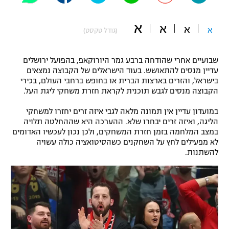
"מחצית בשכונה" – פודקאסט
אופניים
א
א
א
א
(גודל טקסט)
ספורט מוטורי
משתתפים וזוכים בפרסים
שבועיים אחרי שהודחה ברבע גמר היורוקאפ, בהפועל ירושלים
כדורמים
עדיין מנסים להתאושש. בעוד הישראלים של הקבוצה נמצאים
תקנון משתתפים וזוכים בפרסים
בישראל, והזרים בארצות הברית או בחופש ברחבי העולם, בכירי
טניס
הקבוצה מנסים לגבש תוכנית לקראת חזרת משחקי ליגת העל.
פוטבול אמריקאי NFL
תקנון עבור פעילות אלקטרה
במועדון עדיין אין תמונה מלאה לגבי איזה זרים יחזרו למשחקי
גיימינג E-Sports
בייסבול MLB
הליגה, ואיזה זרים יבחרו שלא. ההערכה היא שההחלטה תלויה
תקנון עבור פעילות ספורט 1 – "מרלן"
במצב המלחמה בזמן חזרת המשחקים, ולכן נכון לעכשיו האדומים
לא מפעילים לחץ על השחקנים כשהסיטואציה כולה עשויה
ספורט אתגרי ואקסטרים
תנאי שימוש
להשתנות.
אומנויות לחימה
מדיניות פרטיות
גיימינג E-Sports
תקנון פעילות ספורט 1