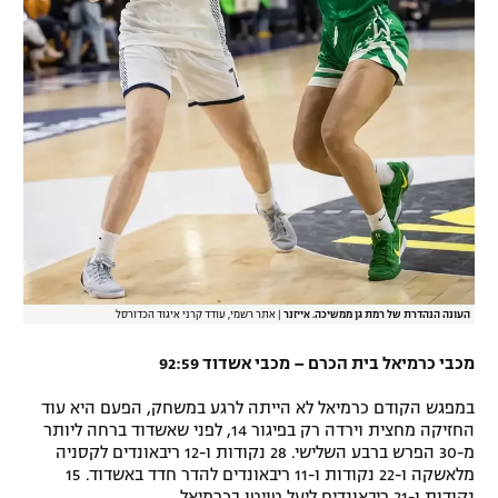
העונה הנהדרת של רמת גן ממשיכה. אייזנר
|
אתר רשמי, עודד קרני איגוד הכדורסל
מכבי כרמיאל בית הכרם – מכבי אשדוד 92:59
במפגש הקודם כרמיאל לא הייתה לרגע במשחק, הפעם היא עוד
החזיקה מחצית וירדה רק בפיגור 14, לפני שאשדוד ברחה ליותר
מ-30 הפרש ברבע השלישי. 28 נקודות ו-12 ריבאונדים לקסניה
מלאשקה ו-22 נקודות ו-11 ריבאונדים להדר חדד באשדוד. 15
נקודות ו-21 ריבאונדים ליעל טויטו בכרמיאל.