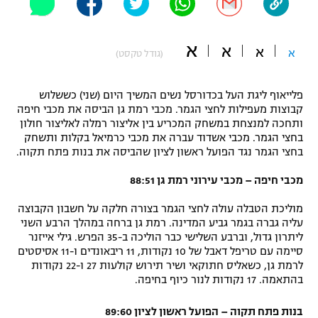
"מחצית בשכונה" – פודקאסט
אופניים
א
א
א
א
(גודל טקסט)
ספורט מוטורי
משתתפים וזוכים בפרסים
פלייאוף ליגת העל בכדורסל נשים המשיך היום (שני) כששלוש
כדורמים
תקנון משתתפים וזוכים בפרסים
קבוצות מעפילות לחצי הגמר. מכבי רמת גן הביסה את מכבי חיפה
טניס
ותחכה למנצחת במשחק המכריע בין אליצור רמלה לאליצור חולון
פוטבול אמריקאי NFL
בחצי הגמר. מכבי אשדוד עברה את מכבי כרמיאל בקלות ותשחק
תקנון עבור פעילות אלקטרה
בחצי הגמר נגד הפועל ראשון לציון שהביסה את בנות פתח תקוה.
גיימינג E-Sports
בייסבול MLB
תקנון עבור פעילות ספורט 1 – "מרלן"
מכבי חיפה – מכבי עירוני רמת גן 88:51
ספורט אתגרי ואקסטרים
מוליכת הטבלה עולה לחצי הגמר בצורה חלקה על חשבון הקבוצה
תנאי שימוש
עליה גברה בגמר גביע המדינה. רמת גן ברחה במהלך הרבע השני
אומנויות לחימה
ליתרון גדול, וברבע השלישי כבר הוליכה ב-35 הפרש. גילי אייזנר
סיימה עם טריפל דאבל של 10 נקודות, 11 ריבאונדים ו-11 אסיסטים
מדיניות פרטיות
לרמת גן, כשאליס חתוקאי ושיר תירוש קולעות 27 ו-22 נקודות
גיימינג E-Sports
בהתאמה. 17 נקודות לנור כיוף בחיפה.
תקנון פעילות ספורט 1
בנות פתח תקוה – הפועל ראשון לציון 89:60