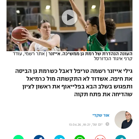
כדורסל נשים
נבחרת ישראל
יורוליג
ליגה ספרדית
טניס
VOD
מכבי תל אביב
מכבי חיפה
יורוקאפ
ליגה איטלקית
כדוריד
הפועל חולון
בית"ר ירושלים
רץ ברשת
ליגה צרפתית
כדורעף
הפועל ירושלים
מכבי תל אביב
העונה הנהדרת של רמת גן ממשיכה. אייזנר
|
אתר רשמי, עודד
קרני איגוד הכדורסל
ליגה הולנדית
שחייה
תוצאות
דני אבדיה
הפועל תל אביב
גילי אייזנר רשמה טריפל דאבל כשרמת גן הביסה
ליגה טורקית
ג'ודו
את חיפה. אשדוד לא התקשתה מול כרמיאל
הפועל חיפה
לוח שידורים
ותפגוש בשלב הבא בפלייאוף את ראשון לציון
ליגה סינית
אגרוף
שהדיחה את פתח תקוה
הפועל באר שבע
ליגה ברזילאית
ברחבה
ספורט אולימפי
מכבי נתניה
אור שקדי
ליגות נוספות
UFC
יום שני, 18:27, 13.04.26
"מעל הליגה" – פודקאסט
בני יהודה
היאבקות WWE