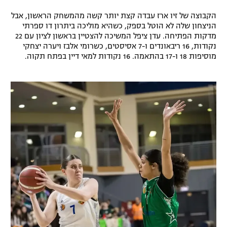
רשיון להקרנה פומבית לבית עסק
הקבוצה של זיו ארז עבדה קצת יותר קשה מהמשחק הראשון, אבל
הניצחון שלה לא הוטל בספק, כשהיא מוליכה ביתרון דו ספרתי
מדקות הפתיחה. עדן ציפל המשיכה להצטיין בראשון לציון עם 22
הצטרפות לחבילת הערוצים
נקודות, 16 ריבאונדים ו-7 אסיסטים, כשרומי אלבז ויערה יצחקי
מוסיפות 18 ו-17 בהתאמה. 16 נקודות למאי דיין בפתח תקוה.
לוח דרושים – ג'ובנט
תגיות
המגזין