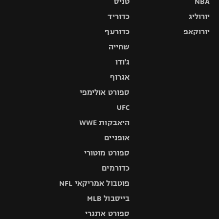
NBA
טניס
יורוליג
כדוריד
יורוקאפ
כדורעף
שחייה
ג'ודו
אגרוף
ספורט אולימפי
UFC
היאבקות WWE
אופניים
ספורט מוטורי
כדורמים
פוטבול אמריקאי NFL
בייסבול MLB
ספורט אתגרי