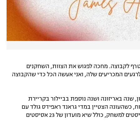
טרף לקבוצה. מחכה לפגוש את הצוות, השחקנים
לרגעים המכריעים שלה, ואני אעשה הכל כדי שהקבוצה
 בג'ורג'טאון, שנה באריזונה ושנה נוספת בביילור בקריירת
ח, כשהעונה הצטיין במדי גראנד ראפידס גולד עם
מספרים נהדרים של 15.6 נקודות ו-7.8 אסיסטים למשחק, כולל שיא מועדון של 23 אסיסטים