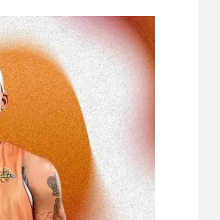
משתתפים וזוכים בפרסים
מכבי ת
הפועל 
תקנון משתתפים וזוכים בפרסים
הפועל 
תקנון עבור פעילות אלקטרה
הפועל 
תקנון עבור פעילות ספורט 1 – "מרלן"
מכבי נ
טניס
בני יהו
גיימינג E-Sports
תנאי שימוש
מדיניות פרטיות
תקנון פעילות ספורט 1
רשיון להקרנה פומבית לבית עסק
הצטרפות לחבילת הערוצים
לוח דרושים – ג'ובנט
תגיות