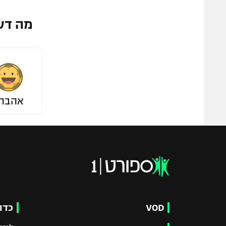
מה דע
אהבת
VOD
כדו