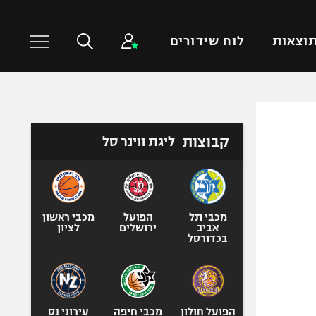
וצאות
לוח שידורים
כדורסל עולמי
ענפים נוספים
קבוצות
ליגת ווינר סל
NBA
טניס
יורוליג
כדוריד
יורוקאפ
כדורעף
שחייה
מכבי תל
הפועל
מכבי ראשון
אביב
ירושלים
לציון
ג'ודו
בכדורסל
אגרוף
ספורט אולימפי
UFC
הפועל חולון
מכבי חיפה
עירוני נס