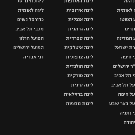
 העל
ליגת האלופות
ליגת ווינר סל
 לאומית
ליגה אירופית
ליגה לאומית
 הטוטו
ליגה אנגלית
כדורסל נשים
ונרים
ליגה גרמנית
מכבי תל אביב
 המדינה
ליגה ספרדית
הפועל חולון
ת ישראל
ליגה איטלקית
הפועל ירושלים
 חיפה
ליגה צרפתית
דני אבדיה
ר ירושלים
ליגה הולנדית
 תל אביב
ליגה טורקית
ל תל אביב
ליגה סינית
ל חיפה
ליגה ברזילאית
ל באר שבע
ליגות נוספות
 נתניה
יהודה