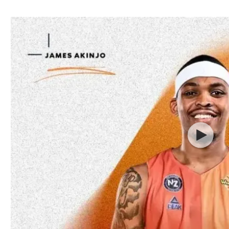
ל אביב
ליגה טורקית
תל אביב
ליגה סינית
חיפה
ליגה ברזילאית
באר שבע
ליגות נוספות
תניה
דה