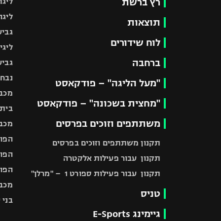
רץ ברשת
ליגת
ליגה
תוצאות
גביע
לוח שידורים
ליגי
ברחבה
גביע
נבחר
"מעל הליגה" – פודקאסט
מכבי
"מחצית בשכונה" – פודקאסט
בית"
משתתפים וזוכים בפרסים
מכבי
הפוע
תקנון משתתפים וזוכים בפרסים
הפוע
תקנון עבור פעילות אלקטרה
הפוע
תקנון עבור פעילות ספורט 1 – "מרלן"
מכבי
טניס
בני 
גיימינג E-Sports