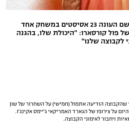
הרכז האמריקאי (24, 1.84), שרשם העונה 23 אסיסטים במשחק אחד
ל פול קורסארו: "היכולת שלו, בהגנה
 לקבוצה שלנו"
רי שהקבוצה הודיעה אתמול (חמישי) על השחרור של שון
היום על צירופו של הגארד האמריקאי ג'יימס אקינג'ו.
ות ויחבור לאימוני הקבוצה.