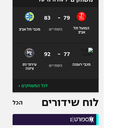
83
-
79
הפועל תל
הסתיים
מכבי תל אביב
אביב
92
-
77
מכבי רעננה
עירוני נס
הסתיים
ציונה
לכל המשחקים >
לוח שידורים
הכל