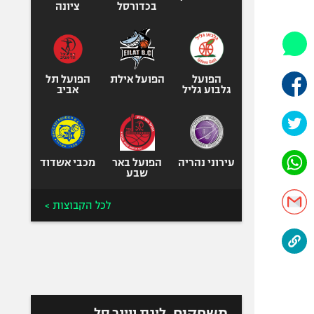
היאבקות WWE
בכדורסל
ציונה
אופניים
ספורט מוטורי
כדורמים
הפועל
הפועל אילת
הפועל תל
פוטבול אמריקאי NFL
גלבוע גליל
אביב
בייסבול MLB
ספורט אתגרי
ואקסטרים
עירוני נהריה
הפועל באר
מכבי אשדוד
אומנויות לחימה
שבע
גיימינג E-Sports
לכל הקבוצות >
משחקים
ליגת ווינר סל