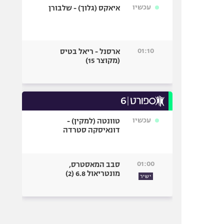
עכשיו
איאקס (גלוך) - שלבורן
01:10
ארסנל - ריאל בטיס
(מקוצר 15)
עכשיו
טוונטה (למקין) -
דונאיסקה סטרדה
01:00
סבב המאסטרס,
מונטריאול 6.8 (2)
ישיר