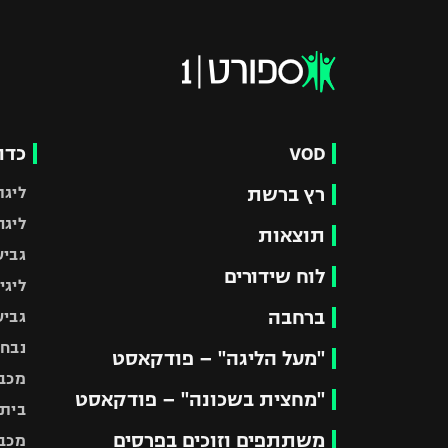
VOD
כדו
רץ ברשת
ליגת
ליגה
תוצאות
גביע
לוח שידורים
ליגי
ברחבה
גביע
נבחר
"מעל הליגה" – פודקאסט
מכבי
"מחצית בשכונה" – פודקאסט
בית"
משתתפים וזוכים בפרסים
מכבי