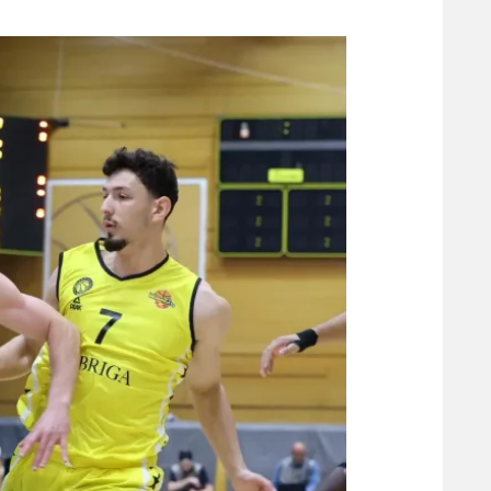
משתתפים וזוכים בפרסים
מכבי ת
הפועל 
תקנון משתתפים וזוכים בפרסים
הפועל 
תקנון עבור פעילות אלקטרה
הפועל 
תקנון עבור פעילות ספורט 1 – "מרלן"
מכבי נ
טניס
בני יהו
גיימינג E-Sports
תנאי שימוש
מדיניות פרטיות
תקנון פעילות ספורט 1
רשיון להקרנה פומבית לבית עסק
הצטרפות לחבילת הערוצים
לוח דרושים – ג'ובנט
תגיות