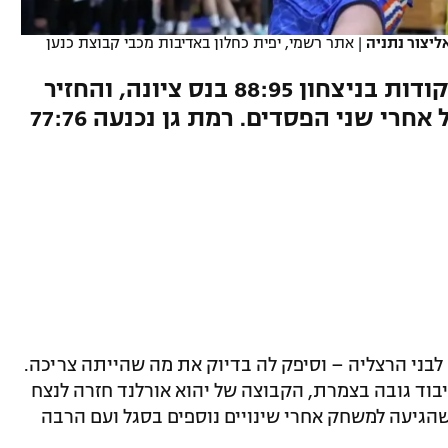
ליצור נתניה
|
אתר רשמי, יפית כחלון באדיבות מכבי קבוצת כנען
הגארד החדש התפוצץ עם 28 נקודות בניצחון 88:95 בנס ציונה, והחזיר
את הקבוצה של אורלנד למסלול אחרי שני הפסדים. רמת גן נכנעה 77:76
בני הרצליה – וסיפק לה בדיוק את מה שהייתה צריכה.
בוד גובה בצמרת, הקבוצה של יהוא אורלנד חזרה לנצח
ציונה, שהגיעה למשחק אחרי שינויים נוספים בסגל ועם הרבה