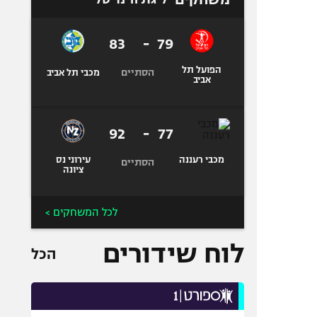
83
-
79
הפועל תל
הסתיים
מכבי תל אביב
אביב
92
-
77
מכבי רעננה
עירוני נס
הסתיים
ציונה
לכל המשחקים >
לוח שידורים
הכל