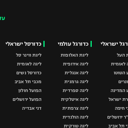
עק
רגל ישראלי
כדורגל עולמי
כדורסל ישראלי
 העל
ליגת האלופות
ליגת ווינר סל
 לאומית
ליגה אירופית
ליגה לאומית
 הטוטו
ליגה אנגלית
כדורסל נשים
ונרים
ליגה גרמנית
מכבי תל אביב
 המדינה
ליגה ספרדית
הפועל חולון
ת ישראל
ליגה איטלקית
הפועל ירושלים
 חיפה
ליגה צרפתית
דני אבדיה
ר ירושלים
ליגה הולנדית
 תל אביב
ליגה טורקית