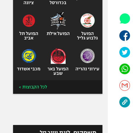
היאבקות WWE
בכדורסל
ציונה
אופניים
ספורט מוטורי
כדורמים
הפועל
הפועל אילת
הפועל תל
פוטבול אמריקאי NFL
גלבוע גליל
אביב
בייסבול MLB
ספורט אתגרי
ואקסטרים
עירוני נהריה
הפועל באר
מכבי אשדוד
אומנויות לחימה
שבע
גיימינג E-Sports
לכל הקבוצות >
משחקים
ליגת ווינר סל