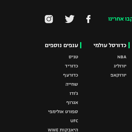
בו אחרינו
כדורסל עולמי
ענפים נוספים
NBA
טניס
יורוליג
כדוריד
יורוקאפ
כדורעף
שחייה
ג'ודו
אגרוף
ספורט אולימפי
UFC
היאבקות WWE