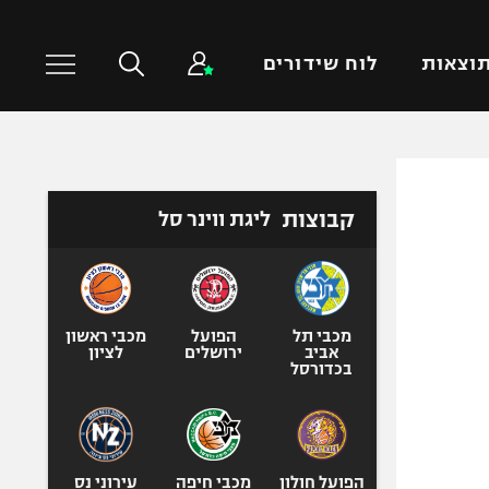
וצאות
לוח שידורים
כדורסל עולמי
ענפים נוספים
קבוצות
ליגת ווינר סל
NBA
טניס
יורוליג
כדוריד
יורוקאפ
כדורעף
שחייה
מכבי תל
הפועל
מכבי ראשון
אביב
ירושלים
לציון
ג'ודו
בכדורסל
אגרוף
ספורט אולימפי
UFC
הפועל חולון
מכבי חיפה
עירוני נס