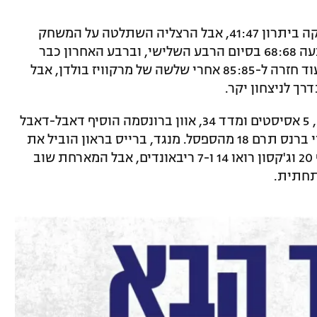
נס ציונה פתחה טוב יותר ואף ירדה להפסקה ביתרון 41:47, אבל הרצליה השתלטה על המשחק
במחצית השנייה. הגארד קלע שלשה שקבעה 68:68 בסיום הרבע השלישי, וברבע האחרון כבר
לקח אחריות ברגעים החשובים. נס ציונה עוד חזרה ל-85:85 אחרי שלשה של מרקוויז בולדן, אבל
דרך לניצחון יקר.
בריאנט סיים בכורה נהדרת עם 28 נקודות, 5 אסיסטים ומדד 34, אוון ברונסמה הוסיף דאבל-דאבל
גדול של 22 נקודות ו-15 ריבאונדים, ודי-ג'יי ברנס תרם 18 מהספסל. מנגד, ברייס בראון הוביל את
נס ציונה עם 25 נקודות, דזי רודריגז הוסיף 20 וג'קסון רואו 14 ו-7 ריבאונדים, אבל המארחת שוב
תחתית.