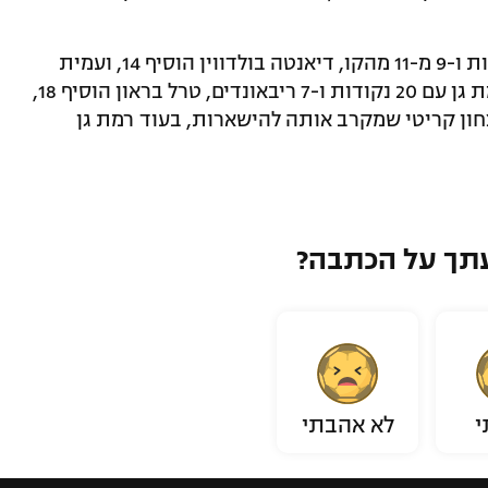
קמרון אוליבר הוביל את נתניה עם 17 נקודות ו-9 מ-11 מהקו, דיאנטה בולדווין הוסיף 14, ועמית
גרשון תרם 12. מנגד, אדם אריאל בלט ברמת גן עם 20 נקודות ו-7 ריבאונדים, טרל בראון הוסיף 18,
צחון קריטי שמקרב אותה להישארות, בעוד רמת גן
תך על הכתבה?
י
לא אהבתי