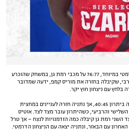
בתחתית , אליצור נתניה השיגה ניצחון דרמטי במיוחד, 76:77 על מכבי רמת גן, במשחק שהוכרע
בי, שקיבלה בחזרה את מוריס קמפ, ידעה שמדובר
לחץ עם ניצחון חוץ יקר.
רמת גן פתחה טוב יותר ואף ירדה להפסקה ביתרון 40:45, אך נתניה חזרה לעניינים במחצית
שלישי והרביעי, כשהיתרון עובר מצד לצד. אוטיס
ה לסיום, ובצד השני רמת גן קיבלה כמה הזדמנויות לנצח – אך טרל
האחרון עם הבאזר, ונתניה יצאה עם הניצחון הדרמטי.