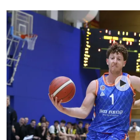
ל אביב
ליגה טורקית
תל אביב
ליגה סינית
חיפה
ליגה ברזילאית
באר שבע
ליגות נוספות
תניה
דה