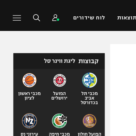
וצאות
לוח שידורים
כדורסל עולמי
ענפים נוספים
קבוצות
ליגת ווינר סל
NBA
טניס
יורוליג
כדוריד
יורוקאפ
כדורעף
שחייה
מכבי תל
הפועל
מכבי ראשון
אביב
ירושלים
לציון
ג'ודו
בכדורסל
אגרוף
ספורט אולימפי
UFC
הפועל חולון
מכבי חיפה
עירוני נס