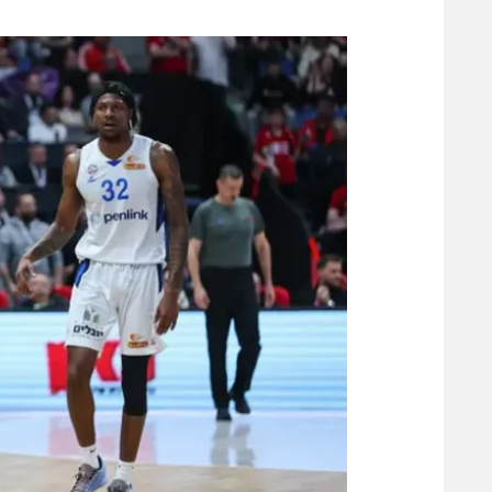
משתתפים וזוכים בפרסים
מכבי ת
הפועל 
תקנון משתתפים וזוכים בפרסים
הפועל 
תקנון עבור פעילות אלקטרה
הפועל 
תקנון עבור פעילות ספורט 1 – "מרלן"
מכבי נ
טניס
בני יהו
גיימינג E-Sports
תנאי שימוש
מדיניות פרטיות
תקנון פעילות ספורט 1
רשיון להקרנה פומבית לבית עסק
הצטרפות לחבילת הערוצים
לוח דרושים – ג'ובנט
תגיות