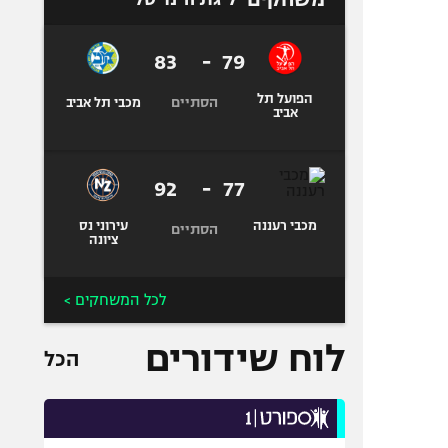
83
-
79
הפועל תל
הסתיים
מכבי תל אביב
אביב
92
-
77
מכבי רעננה
עירוני נס
הסתיים
ציונה
לכל המשחקים >
לוח שידורים
הכל