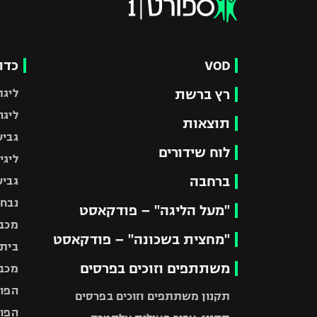
VOD
כדו
רץ ברשת
ליגת
ליגה
תוצאות
גביע
לוח שידורים
ליגי
ברחבה
גביע
נבחר
"מעל הליגה" – פודקאסט
מכבי
"מחצית בשכונה" – פודקאסט
בית"
משתתפים וזוכים בפרסים
מכבי
הפוע
תקנון משתתפים וזוכים בפרסים
הפוע