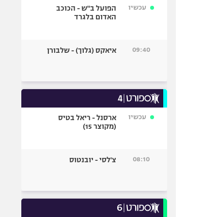
עכשיו
הפועל ב"ש - הכוכב
האדום בלגרד
09:40
איאקס (גלוך) - שלבורן
עכשיו
ארסנל - ריאל בטיס
(מקוצר 15)
08:10
צ'לסי - יובנטוס