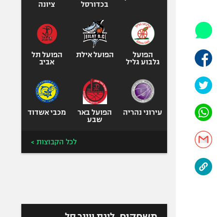
היאבקות WWE
בכדורסל
ציונה
אופניים
ספורט מוטורי
כדורמים
הפועל
הפועל אילת
הפועל תל
פוטבול אמריקאי NFL
גלבוע גליל
אביב
בייסבול MLB
ספורט אתגרי
ואקסטרים
עירוני נהריה
הפועל באר
מכבי אשדוד
אומנויות לחימה
שבע
גיימינג E-Sports
לכל הקבוצות >
משחקים
ליגת ווינר סל