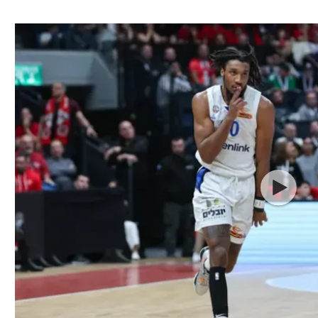
ל אביב
ליגה טורקית
תל אביב
ליגה סינית
חיפה
ליגה ברזילאית
באר שבע
ליגות נוספות
תניה
דה