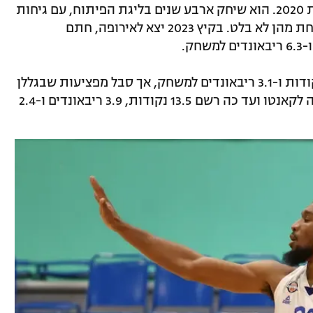
סניד (28, 1.97) הוא בוגר קנזס סטייט משנת 2020. הוא שיחק ארבע שנים בליגת הפיתוח, עם גיחות
קצרות לממפיס, יוטה ושארלוט, כשבאף אחת מהן לא בלט. בקיץ 2023 יצא לאירופה, חתם
בבני הרצליה קלטו אותו והוא רשם 17.8 נקודות ו-3.1 ריבאונדים למשחק, אך סבל מפציעות שבגללן
גמר את העונה מוקדם. העונה חזר לאיטליה לקאנטו ועד כה רשם 13.5 נקודות, 3.9 ריבאונדים ו-2.4