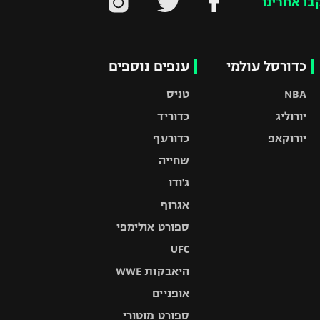
בו אחרינו
כדורסל עולמי
ענפים נוספים
NBA
טניס
יורוליג
כדוריד
יורוקאפ
כדורעף
שחייה
ג'ודו
אגרוף
ספורט אולימפי
UFC
היאבקות WWE
אופניים
ספורט מוטורי