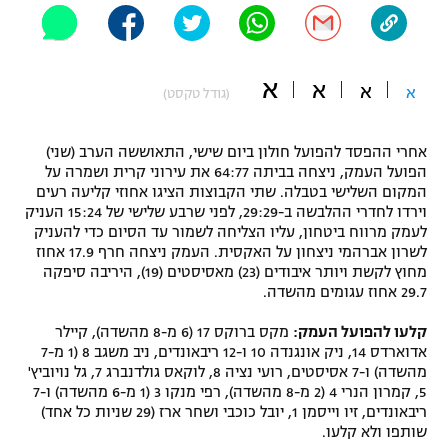
"מחצית בשכונה" – פודקאסט
אופניים
א
א
ספורט מוטורי
א
א
משתתפים וזוכים בפרסים
(גודל טקסט)
כדורמים
אחרי ההפסד להפועל חולון ביום שישי, התאוששה הערב (שני)
תקנון משתתפים וזוכים בפרסים
טניס
הפועל העמק, ניצחה בביתה 64:77 את עירוני קרית ושמרה על
פוטבול אמריקאי NFL
המקום השלישי בטבלה. שתי הקבוצות הציגו אחוזי קליעה רעים
תקנון עבור פעילות אלקטרה
וירדו לחדרי ההלבשה ב-29:29, לפני שרבע שלישי של 15:24 העניק
גיימינג E-Sports
לעמק מרווח ביטחון, עליו הצליחה לשמור עד הסיום כדי להעניק
בייסבול MLB
תקנון עבור פעילות ספורט 1 – "מרלן"
לשרון אברהמי ניצחון על האקסית. העמק ניצחה חרף 17.9 אחוז
מחוץ לקשת ויותר איבודים (23) מאסיסטים (19), היריבה סיפקה
ספורט אתגרי ואקסטרים
29.7 אחוז עגומים מהשדה.
תנאי שימוש
אומנויות לחימה
קלעו להפועל העמק:
מקס ברוקס 17 (6 מ-8 מהשדה), קיילר
אדוארדס 14, ניק אונגנדה 10 ו-12 ריבאונדים, ניב משגב 8 (1 מ-7
מדיניות פרטיות
מהשדה) ו-7 אסיסטים, רועי נציה 8, לוקאס גולדנברג 7, גל נויוביץ'
גיימינג E-Sports
5, קמרון הנרי 4 (2 מ-8 מהשדה), רפי מנקו 3 (1 מ-6 מהשדה) ו-7
ריבאונדים, זיו וייסמן 1, יובל כוכבי ושחר ארז (29 שניות כל אחד)
תקנון פעילות ספורט 1
שותפו ולא קלעו.