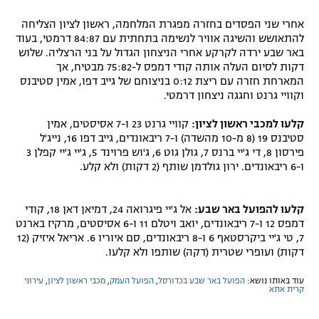
אחרי שני הפסדים בחזרה מפגרת המלחמה, ראשון לציון הצליחה
להתאושש והשיגה אוויר לנשימה בתחתית עם 84:87 דרמטי, בעוד
באר שבע ירדה לקרקע אחרי הניצחון הגדול על בני הרצליה. שלוש
דקות לסיום העלה אותה קודי דמפס ל-75:82 מבטיח, אך
המארחת חזרה עם ריצת 0:12 בניצוחם של גייב דפו, אמין סטיבנס
וקוויי גרנט וחגגה ניצחון דרמטי.
קלעו למכבי ראשון לציון:
קוויי גרנט 23 ו-7 אסיסטים, אמין
סטיבנס 19 (8 מ-10 מהשדה) ו-7 ריבאונדים, גייב דפו 16, נייג'ל
פירסון 8, די ג'יי ברנס 7, גולן גוט 6, ג'וש פרוינד 5, ג'יי ג'יי קפלן 3
ו-6 ריבאונדים. ירון גולדמן שותף (2 דקות) ולא קלע.
קלעו להפועל באר שבע:
אל ג'יי פיגרואה 24, דמיאן דאן 18, קודי
דמפס 12 ו-7 ריבאונדים, יואב ויטלם 11 ו-6 אסיסטים, מרקיז בארנט
7, טי ג'יי ביקרסטאף 6 ו-8 ריבאונדים, סם איוריו 6. אריאל איזיק (12
דקות) ועופרי שטרית (דקה) שותפו ולא קלעו.
עוד באותו נושא:
הפועל באר שבע בכדורסל
,
הפועל העמק
,
מכבי ראשון לציון
,
עירוני
קרית אתא