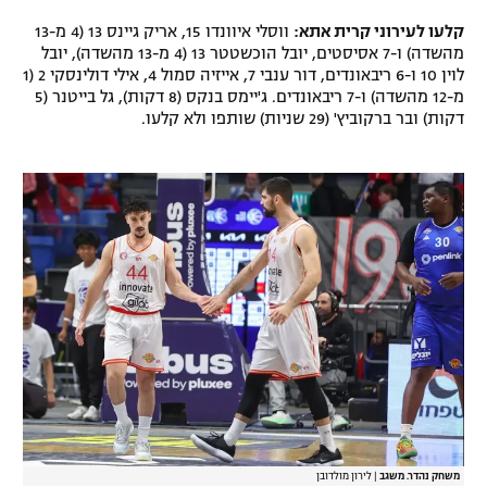
רשיון להקרנה פומבית לבית עסק
קלעו לעירוני קרית אתא:
ווסלי איוונדו 15, אריק גיינס 13 (4 מ-13
מהשדה) ו-7 אסיסטים, יובל הוכשטטר 13 (4 מ-13 מהשדה), יובל
לוין 10 ו-6 ריבאונדים, דור ענבי 7, אייזיה סמול 4, אילי דולינסקי 2 (1
הצטרפות לחבילת הערוצים
מ-12 מהשדה) ו-7 ריבאונדים. ג'יימס בנקס (8 דקות), גל בייטנר (5
דקות) ובר ברקוביץ' (29 שניות) שותפו ולא קלעו.
לוח דרושים – ג'ובנט
תגיות
המגזין
משחק נהדר. משגב
|
לירון מולדובן