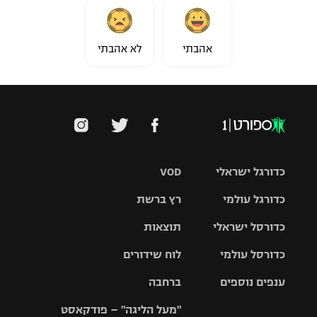
אהבתי
לא אהבתי
כדורגל ישראלי
VOD
כדורגל עולמי
רץ ברשת
ליגת העל
כדורסל ישראלי
תוצאות
ליגת
ליגה לאומית
האלופות
כדורסל עולמי
לוח שידורים
ליגת ווינר
סל
גביע הטוטו
ענפים נוספים
ברחבה
ליגה
NBA
אירופית
"מעל הליגה" – פודקאסט
ליגה לאומית
ליגיונרים