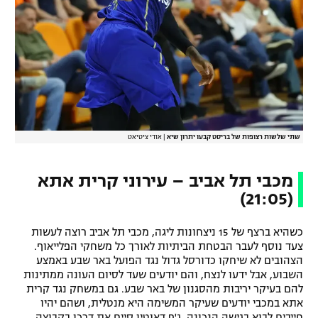
רשיון להקרנה פומבית לבית עסק
הצטרפות לחבילת הערוצים
לוח דרושים – ג'ובנט
תגיות
שתי שלשות רצופות של בריסט קבעו יתרון שיא
|
אודי ציטיאט
המגזין
מכבי תל אביב – עירוני קרית אתא
(21:05)
כשהיא ברצף של 15 ניצחונות ליגה, מכבי תל אביב רוצה לעשות
צעד נוסף לעבר הבטחת הביתיות לאורך כל משחקי הפלייאוף.
הצהובים לא שיחקו כדורסל גדול נגד הפועל באר שבע באמצע
השבוע, אבל ידעו לנצח, והם יודעים שעד לסיום העונה ממתינות
להם בעיקר יריבות מהסגנון של באר שבע. גם במשחק נגד קרית
אתא במכבי יודעים שעיקר המשימה היא מנטלית, ושהם יהיו
חייבים לבוא בגישה הנכונה. ג'ף דאוטין סיים את דרכו בקבוצה,