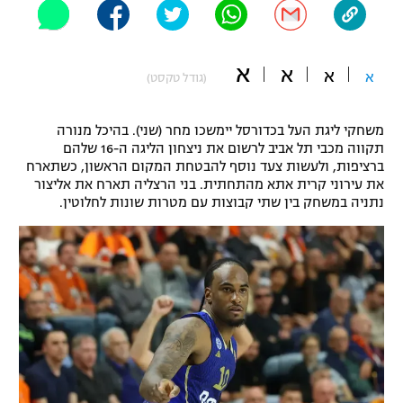
"מחצית בשכונה" – פודקאסט
אופניים
א
א
א
א
(גודל טקסט)
ספורט מוטורי
משתתפים וזוכים בפרסים
כדורמים
משחקי ליגת העל בכדורסל יימשכו מחר (שני). בהיכל מנורה
תקנון משתתפים וזוכים בפרסים
טניס
תקווה מכבי תל אביב לרשום את ניצחון הליגה ה-16 שלהם
פוטבול אמריקאי NFL
ברציפות, ולעשות צעד נוסף להבטחת המקום הראשון, כשתארח
תקנון עבור פעילות אלקטרה
את עירוני קרית אתא מהתחתית. בני הרצליה תארח את אליצור
נתניה במשחק בין שתי קבוצות עם מטרות שונות לחלוטין.
גיימינג E-Sports
בייסבול MLB
תקנון עבור פעילות ספורט 1 – "מרלן"
ספורט אתגרי ואקסטרים
תנאי שימוש
אומנויות לחימה
מדיניות פרטיות
גיימינג E-Sports
תקנון פעילות ספורט 1