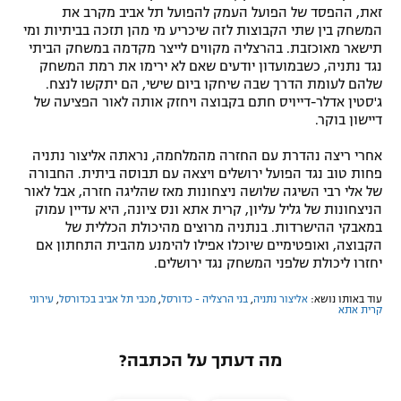
זאת, ההפסד של הפועל העמק להפועל תל אביב מקרב את
המשחק בין שתי הקבוצות לזה שיכריע מי מהן תזכה בביתיות ומי
תישאר מאוכזבת. בהרצליה מקווים לייצר מקדמה במשחק הביתי
נגד נתניה, כשבמועדון יודעים שאם לא ירימו את רמת המשחק
שלהם לעומת הדרך שבה שיחקו ביום שישי, הם יתקשו לנצח.
ג'סטין אדלר-דייויס חתם בקבוצה ויחזק אותה לאור הפציעה של
דיישון בוקר.
אחרי ריצה נהדרת עם החזרה מהמלחמה, נראתה אליצור נתניה
פחות טוב נגד הפועל ירושלים ויצאה עם תבוסה ביתית. החבורה
של אלי רבי השיגה שלושה ניצחונות מאז שהליגה חזרה, אבל לאור
הניצחונות של גליל עליון, קרית אתא ונס ציונה, היא עדיין עמוק
במאבקי ההישרדות. בנתניה מרוצים מהיכולת הכללית של
הקבוצה, ואופטימיים שיוכלו אפילו להימנע מהבית התחתון אם
יחזרו ליכולת שלפני המשחק נגד ירושלים.
עוד באותו נושא:
אליצור נתניה
,
בני הרצליה - כדורסל
,
מכבי תל אביב בכדורסל
,
עירוני
קרית אתא
מה דעתך על הכתבה?