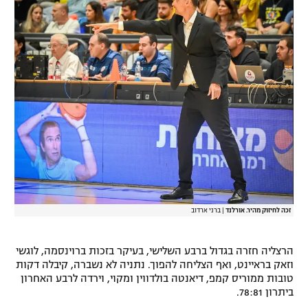
רשיון להקרנה פומבית לבית עסק
הצטרפות לחבילת הערוצים
לוח דרושים – ג'ובנט
תגיות
המגזין
זכה לחיזוק מהיר. אורלנד
|
ברני ארדוב
הרצליה חזרה בגדול ברבע השלישי, בעיקר בזכות ברוינסמה, לוגשי
וזאק בראיינט, ואף הצליחה להפוך. נתניה לא נשברה, קיבלה דקות
טובות ממוריס קמפ, דיאנטה בולדווין ומקוי, וירדה לרבע האחרון
ביתרון 78:81.