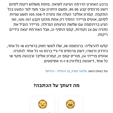
ברבע האחרון הדרמה הגיעה לשיאה. פחות משלוש דקות לסיום
דשון פרנסיס קבע 95:95, ומשם היתרון עבר מצד לצד כמעט בכל
התקפה. קמרון אוליבר העלה את נתניה ל-105:106 תשע שניות
לסיום, אוטיס פרייז'ר הוסיף רק אחת מהקו וקבע 105:107, ואז
הגיע ברוינסמה עם שלשת הניצחון הגדולה. פרייז'ר הוביל את
נתניה עם 24 נקודות, קמפ הוסיף 21, אבל האורחת יצאה בידיים
ריקות.
קלעו להרצליה: ברונסמה 39, שלו לוגשי וזאק בראיינט 18 כל אחד,
ג'ורדון ורנאדו, דשון פרנסיס ודי-ג'יי ברנס 10 כל אחד. לנתניה:
אוטיס פרייז'ר 24, מוריס קמפ 21, קמרון אוליבר וג'בנטה מקוי 18
כל אחד, דיאנטה בולדווין 9 ו-11 אסיסטים.
עוד באותו נושא:
אליצור נתניה
,
בני הרצליה - כדורסל
מה דעתך על הכתבה?