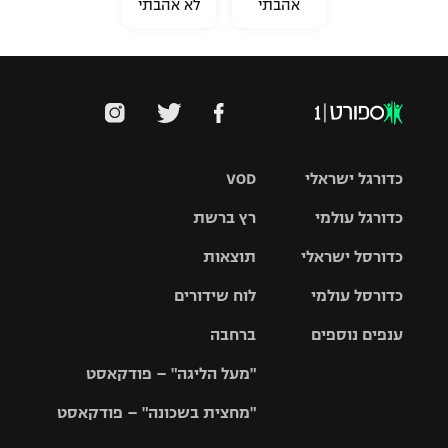
אהבתי
לא אהבתי
כדורגל ישראלי
VOD
כדורגל עולמי
רץ ברשת
ליגת העל
כדורסל ישראלי
תוצאות
ליגת
ליגה לאומית
האלופות
כדורסל עולמי
לוח שידורים
ליגת ווינר
סל
גביע הטוטו
ענפים נוספים
ברחבה
ליגה
NBA
אירופית
"מעל הליגה" – פודקאסט
ליגה לאומית
ליגיונרים
טניס
יורוליג
ליגה אנגלית
"מחצית בשכונה" – פודקאסט
כדורסל נשים
גביע המדינה
כדוריד
יורוקאפ