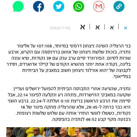
"מחצית בשכונה" – פודקאסט
אופניים
א
א
א
ספורט מוטורי
א
משתתפים וזוכים בפרסים
(גודל טקסט)
כדורמים
בני הרצליה השיגה ניצחון דרמטי במיוחד, 107:108 על אליצור
תקנון משתתפים וזוכים בפרסים
טניס
נתניה, בזכות שלשת ניצחון של אוואן ברוינסמה עם הקרש, ארבע
פוטבול אמריקאי NFL
שניות לסיום. הפורוורד סיים ערב ענק עם 39 נקודות, שיא עונה
תקנון עבור פעילות אלקטרה
בליגה, נקודה אחת יותר מהשיא הקודם של קיילר אדוארדס, וסידר
גיימינג E-Sports
לקבוצה של יהוא אורלנד ניצחון חשוב במאבק על הביתיות
בייסבול MLB
תקנון עבור פעילות ספורט 1 – "מרלן"
בפלייאוף.
ספורט אתגרי ואקסטרים
נתניה, שהגיעה אחרי התבוסה הביתית להפועל ירושלים ועדיין
תנאי שימוש
שקועה במאבקי ההישרדות, פתחה רע ונקלעה לפיגור 22:14, אבל
אומנויות לחימה
סיימה את הרבע הראשון בריצת 0:10 ועלתה ל-22:24. ברבע השני
היא כבר ברחה ל-29:45, אלא שהרצליה מחקה פיגור של 16
מדיניות פרטיות
נקודות, כששלו לוגשי החזיר אותה עם שלוש שלשות רצופות.
גיימינג E-Sports
ג'בנטה מקוי קבע 46:52 לנתניה בהפסקה.
תקנון פעילות ספורט 1